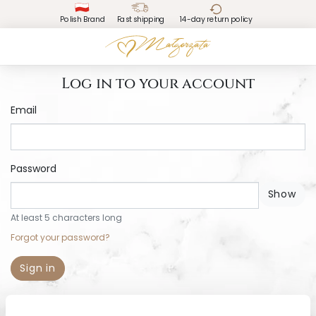
Polish Brand
Fast shipping
14-day return policy
Log in to your account
Email
Password
Show
At least 5 characters long
Forgot your password?
Sign in
No account? Create one here