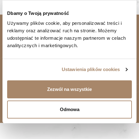
Dbamy o Twoją prywatność
Używamy plików cookie, aby personalizować treści i 
Be the first to know—sign up for our
reklamy oraz analizować ruch na stronie. Możemy 
newsletter.
udostępniać te informacje naszym partnerom w celach 
Receive information about new products and discount
analitycznych i marketingowych.
codes
Ustawienia plików cookies
sign me up
Zezwól na wszystkie
You may unsubscribe at any moment. For that purpose, please find
Odmowa
our contact info in the legal notice.