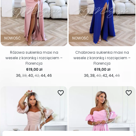
NOWOŚĆ
NOWOŚĆ
Różowa sukienka maxi na
Chabrowa sukienka maxi na
wesele z koronką i rozcięciem –
wesele z koronką i rozcięciem –
Florencja
Florencja
Cena
Cena
619,00 zł
619,00 zł
36
38
40
42
44
46
36
38
40
42
44
46
favorite_border
favorite_border