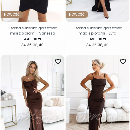
NOWOŚĆ
NOWOŚĆ
Czarna sukienka gorsetowa
Czarna sukienka gorsetowa
mini z piórami - Vanessa
maxi z piórami - Evra
Cena
Cena
449,00 zł
499,00 zł
34
36
38
40
34
36
38
40
favorite_border
favorite_border