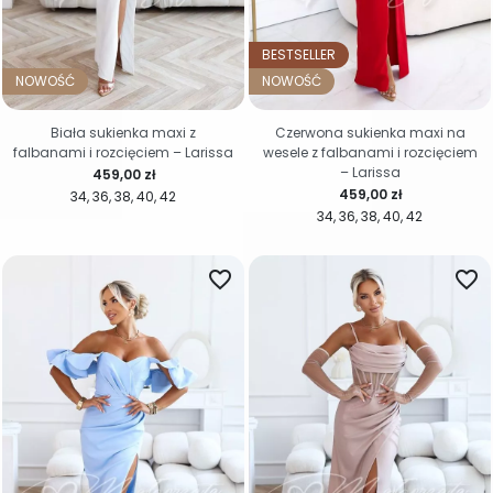
BESTSELLER
NOWOŚĆ
NOWOŚĆ
Biała sukienka maxi z
Czerwona sukienka maxi na
falbanami i rozcięciem – Larissa
wesele z falbanami i rozcięciem
– Larissa
Cena
459,00 zł
Cena
459,00 zł
34
36
38
40
42
34
36
38
40
42
favorite_border
favorite_border