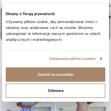
Dbamy o Twoją prywatność
Używamy plików cookie, aby personalizować treści i 
reklamy oraz analizować ruch na stronie. Możemy 
BESTSELLER
udostępniać te informacje naszym partnerom w celach 
NOWOŚĆ
NOWOŚĆ
analitycznych i marketingowych.
Beżowa sukienka maxi na
Różowa sukienka maxi na
wesele z bufkami i rozcięciem –
wesele z bufkami i rozcięciem –
Alessia
Alessia
Ustawienia plików cookies
Cena
Cena
469,00 zł
469,00 zł
36
38
40
42
44
36
38
40
42
44
Zezwól na wszystkie
favorite_border
favorite_border
Odmowa