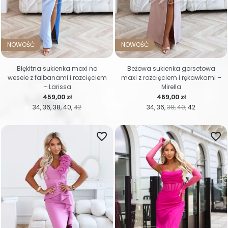
NOWOŚĆ
NOWOŚĆ
Błękitna sukienka maxi na
Beżowa sukienka gorsetowa
wesele z falbanami i rozcięciem
maxi z rozcięciem i rękawkami –
– Larissa
Mirella
Cena
Cena
459,00 zł
469,00 zł
34
36
38
40
42
34
36
38
40
42
favorite_border
favorite_border