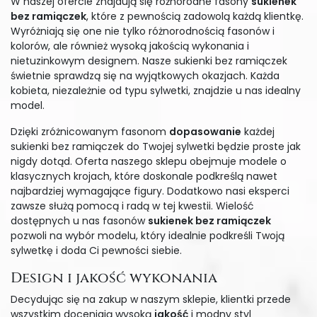
W naszej ofercie znajdują się różnorodne fasony
sukienek
bez ramiączek
, które z pewnością zadowolą każdą klientkę.
Wyróżniają się one nie tylko różnorodnością fasonów i
kolorów, ale również wysoką jakością wykonania i
nietuzinkowym designem. Nasze sukienki bez ramiączek
świetnie sprawdzą się na wyjątkowych okazjach. Każda
kobieta, niezależnie od typu sylwetki, znajdzie u nas idealny
model.
Dzięki zróżnicowanym fasonom
dopasowanie
każdej
sukienki bez ramiączek do Twojej sylwetki będzie proste jak
nigdy dotąd. Oferta naszego sklepu obejmuje modele o
klasycznych krojach, które doskonale podkreślą nawet
najbardziej wymagające figury. Dodatkowo nasi eksperci
zawsze służą pomocą i radą w tej kwestii. Wielość
dostępnych u nas fasonów
sukienek bez ramiączek
pozwoli na wybór modelu, który idealnie podkreśli Twoją
sylwetkę i doda Ci pewności siebie.
Design i jakość wykonania
Decydując się na zakup w naszym sklepie, klientki przede
wszystkim doceniają wysoką
jakość
i modny styl