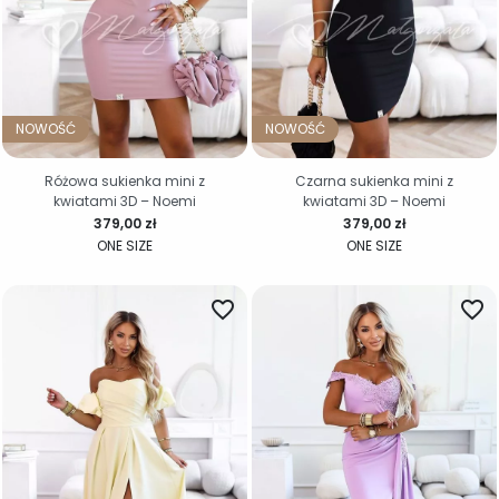
NOWOŚĆ
NOWOŚĆ
Różowa sukienka mini z
Czarna sukienka mini z
kwiatami 3D – Noemi
kwiatami 3D – Noemi
Cena
Cena
379,00 zł
379,00 zł
ONE SIZE
ONE SIZE
favorite_border
favorite_border