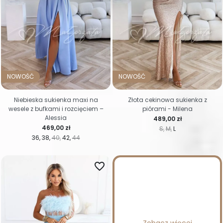
NOWOŚĆ
NOWOŚĆ
Niebieska sukienka maxi na
Złota cekinowa sukienka z
wesele z bufkami i rozcięciem –
piórami - Milena
Alessia
Cena
489,00 zł
Cena
469,00 zł
S
M
L
36
38
40
42
44
favorite_border
Zobacz więcej