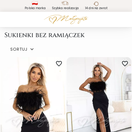
Polska marka
Szybka realizacja
14 dni na zwrot
Sukienki bez ramiączek
SORTUJ

favorite_border
favorite_border