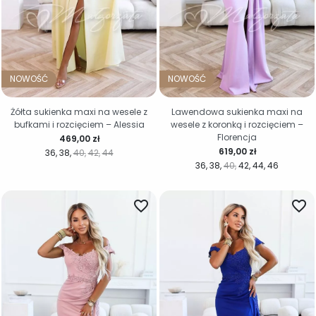
NOWOŚĆ
NOWOŚĆ
Żółta sukienka maxi na wesele z
Lawendowa sukienka maxi na
bufkami i rozcięciem – Alessia
wesele z koronką i rozcięciem –
Florencja
Cena
469,00 zł
Cena
619,00 zł
36
38
40
42
44
36
38
40
42
44
46
favorite_border
favorite_border