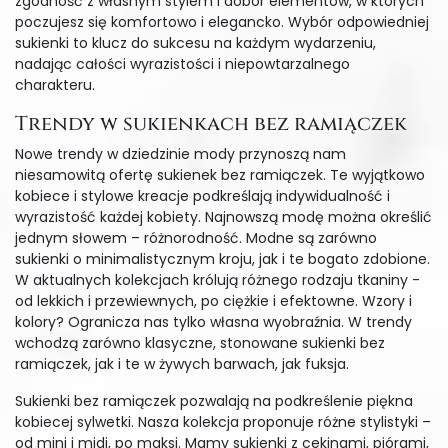
zgodność z własnym stylem i dobór elementów, w których
poczujesz się komfortowo i elegancko. Wybór odpowiedniej
sukienki to klucz do sukcesu na każdym wydarzeniu,
nadając całości wyrazistości i niepowtarzalnego
charakteru.
Trendy w sukienkach bez ramiączek
Nowe trendy w dziedzinie mody przynoszą nam
niesamowitą ofertę sukienek bez ramiączek. Te wyjątkowo
kobiece i stylowe kreacje podkreślają indywidualność i
wyrazistość każdej kobiety. Najnowszą modę można określić
jednym słowem – różnorodność. Modne są zarówno
sukienki o minimalistycznym kroju, jak i te bogato zdobione.
W aktualnych kolekcjach królują różnego rodzaju tkaniny -
od lekkich i przewiewnych, po ciężkie i efektowne. Wzory i
kolory? Ogranicza nas tylko własna wyobraźnia. W trendy
wchodzą zarówno klasyczne, stonowane sukienki bez
ramiączek, jak i te w żywych barwach, jak fuksja.
Sukienki bez ramiączek pozwalają na podkreślenie piękna
kobiecej sylwetki. Nasza kolekcja proponuje różne stylistyki –
od mini i midi, po maksi. Mamy sukienki z cekinami, piórami,