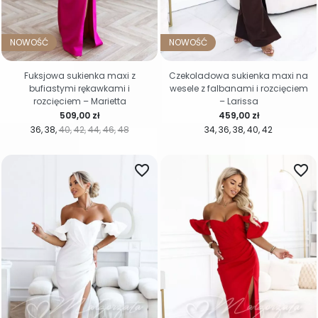
NOWOŚĆ
NOWOŚĆ
Fuksjowa sukienka maxi z
Czekoladowa sukienka maxi na
bufiastymi rękawkami i
wesele z falbanami i rozcięciem
rozcięciem – Marietta
– Larissa
Cena
Cena
509,00 zł
459,00 zł
36
38
40
42
44
46
48
34
36
38
40
42
favorite_border
favorite_border