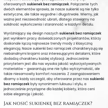
oferowanych
sukienek bez ramiączek
. Połączenie tych
dwóch elementów sprawia, że nasze sukienki są nie tylko
estetyczne, ale także wygodne i długotrwałe. Wiemy, jak
ważna jest niezawodność ubrań, dlatego stawiamy na
solidność wykończenia i staranność w każdym detalu.
Wyróżniający się design naszych
sukienek bez ramiączek
jest wynikiem pracy doświadczonych projektantów, którzy
doskonale łączą najnowsze trendy mody z klasyczną
elegancją. Nasze sukienki bez ramiączek charakteryzują się
niebanalnymi krojami oraz interesującymi detalami, które
dodadzą charakteru każdej stylizacji. Jednocześnie
priorytetem jest dla nas wysoka jakość wykorzystywanych
materiałów – gwarantują one nie tylko wytrzymałość, ale
także niesamowity komfort noszenia. Z zaangażowaniem
dbamy o każdy szczegół, aby oferowane przez nas
sukienki
bez ramiączek
były synonimem luksusu i stylu, a
jednocześnie przystępne dla każdej kobiety, która ceni
sobie elegancję i jakość.
Jak nosić sukienkę bez ramiączek?