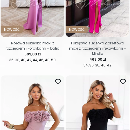
NOWOŚĆ
NOWOŚĆ
Różowa sukienka maxi z
Fuksjowa sukienka gorsetowa
rozcięciem i koralikami – Dalia
maxi z rozcięciem i rękawkami –
Mirella
Cena
599,00 zł
Cena
469,00 zł
36
38
40
42
44
46
48
50
34
36
38
40
42
favorite_border
favorite_border