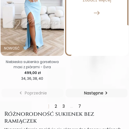
NOWOŚĆ
Niebieska sukienka gorsetowa
maxi z piórami - Evra
Cena
499,00 zł
34
36
38
40

Poprzednie
Następne

1
2
3
…
7
Różnorodność sukienek bez
ramiączek