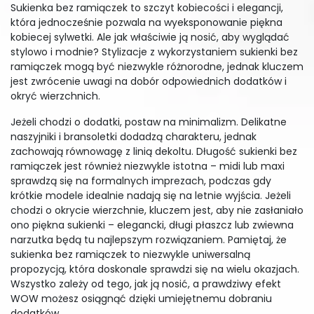
Sukienka bez ramiączek to szczyt kobiecości i elegancji,
która jednocześnie pozwala na wyeksponowanie piękna
kobiecej sylwetki. Ale jak właściwie ją nosić, aby wyglądać
stylowo i modnie? Stylizacje z wykorzystaniem sukienki bez
ramiączek mogą być niezwykle różnorodne, jednak kluczem
jest zwrócenie uwagi na dobór odpowiednich dodatków i
okryć wierzchnich.
Jeżeli chodzi o dodatki, postaw na minimalizm. Delikatne
naszyjniki i bransoletki dodadzą charakteru, jednak
zachowają równowagę z linią dekoltu. Długość sukienki bez
ramiączek jest również niezwykle istotna – midi lub maxi
sprawdzą się na formalnych imprezach, podczas gdy
krótkie modele idealnie nadają się na letnie wyjścia. Jeżeli
chodzi o okrycie wierzchnie, kluczem jest, aby nie zasłaniało
ono piękna sukienki – elegancki, długi płaszcz lub zwiewna
narzutka będą tu najlepszym rozwiązaniem. Pamiętaj, że
sukienka bez ramiączek to niezwykle uniwersalną
propozycją, która doskonale sprawdzi się na wielu okazjach.
Wszystko zależy od tego, jak ją nosić, a prawdziwy efekt
WOW możesz osiągnąć dzięki umiejętnemu dobraniu
dodatków.