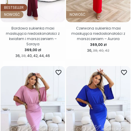
BESTSELLER
NOWOŚĆ
NOWOŚĆ
Bordowa sukienka maxi
Czerwona sukienka maxi
maskująca niedoskonałości z
maskująca niedoskonałości z
kwiatem i marszczeniem –
marszczeniem – Aurora
Soraya
Cena
369,00 zł
Cena
369,00 zł
36
38
40
42
36
38
40
42
44
46
favorite_border
favorite_border