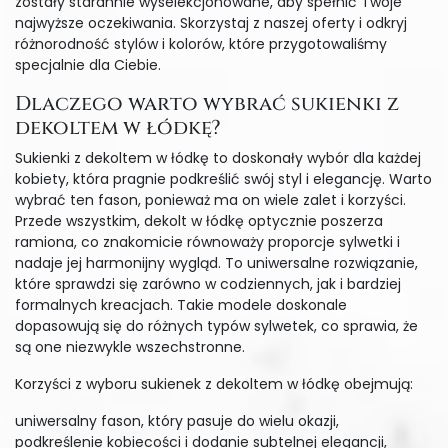
zostały starannie wyselekcjonowane, aby spełnić Twoje
najwyższe oczekiwania. Skorzystaj z naszej oferty i odkryj
różnorodność stylów i kolorów, które przygotowaliśmy
specjalnie dla Ciebie.
Dlaczego warto wybrać sukienki z
dekoltem w łódkę?
Sukienki z dekoltem w łódkę to doskonały wybór dla każdej
kobiety, która pragnie podkreślić swój styl i elegancję. Warto
wybrać ten fason, ponieważ ma on wiele zalet i korzyści.
Przede wszystkim, dekolt w łódkę optycznie poszerza
ramiona, co znakomicie równoważy proporcje sylwetki i
nadaje jej harmonijny wygląd. To uniwersalne rozwiązanie,
które sprawdzi się zarówno w codziennych, jak i bardziej
formalnych kreacjach. Takie modele doskonale
dopasowują się do różnych typów sylwetek, co sprawia, że
są one niezwykle wszechstronne.
Korzyści z wyboru sukienek z dekoltem w łódkę obejmują:
uniwersalny fason, który pasuje do wielu okazji,
podkreślenie kobiecości i dodanie subtelnej elegancji,