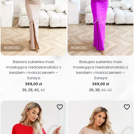
NOWOŚĆ
NOWOŚĆ
Beżowa sukienka maxi
Biskupia sukienka maxi
maskująca niedoskonałości z
maskująca niedoskonałości z
kwiatem i marszczeniem –
kwiatem i marszczeniem –
Soraya
Soraya
Cena
Cena
369,00 zł
369,00 zł
36
38
40
42
36
38
40
42
favorite_border
favorite_border