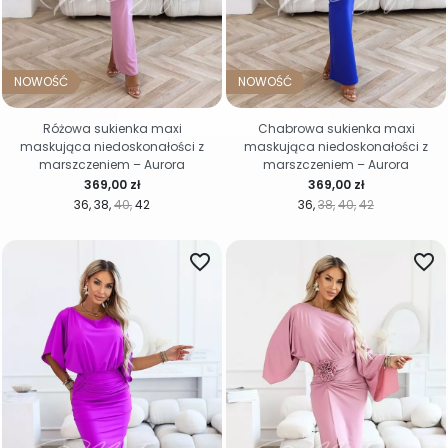
NOWOŚĆ
NOWOŚĆ
Różowa sukienka maxi
Chabrowa sukienka maxi
maskująca niedoskonałości z
maskująca niedoskonałości z
marszczeniem – Aurora
marszczeniem – Aurora
Cena
Cena
369,00 zł
369,00 zł
36
38
40
42
36
38
40
42
favorite_border
favorite_border