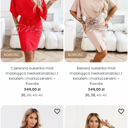
NOWOŚĆ
NOWOŚĆ
Czerwona sukienka midi
Beżowa sukienka midi
maskująca niedoskonałości z
maskująca niedoskonałości z
kwiatem i marszczeniem –
kwiatem i marszczeniem –
Rosalie
Rosalie
Cena
Cena
349,00 zł
349,00 zł
36
38
40
42
36
38
40
42
favorite_border
favorite_border