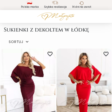
Polska marka
Szybka realizacja
14 dni na zwrot
Sukienki z dekoltem w łódkę
SORTUJ

favorite_border
favorite_border