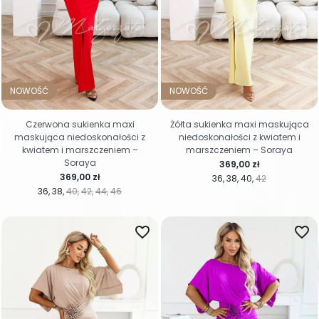
NOWOŚĆ
NOWOŚĆ
Czerwona sukienka maxi
Żółta sukienka maxi maskująca
maskująca niedoskonałości z
niedoskonałości z kwiatem i
kwiatem i marszczeniem –
marszczeniem – Soraya
Soraya
Cena
369,00 zł
Cena
369,00 zł
36
38
40
42
36
38
40
42
44
46
favorite_border
favorite_border