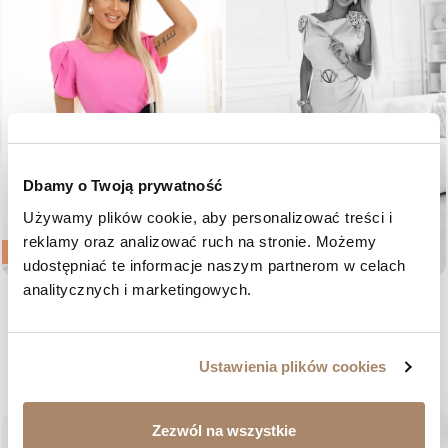
Dbamy o Twoją prywatność
Używamy plików cookie, aby personalizować treści i 
reklamy oraz analizować ruch na stronie. Możemy 
-20%
udostępniać te informacje naszym partnerom w celach 
analitycznych i marketingowych.
Różowa sukienka mini na
Pistacjowa sukienka satynowa z
komunię z kokardką - Nicole
dekoltem woda i kwiatami -
Domenica
Cena regularna
Cena
339,00 zł
271,20 zł
Cena
419,00 zł
34
36
38
40
Ustawienia plików cookies
36
38
40
42
favorite_border
Zezwól na wszystkie