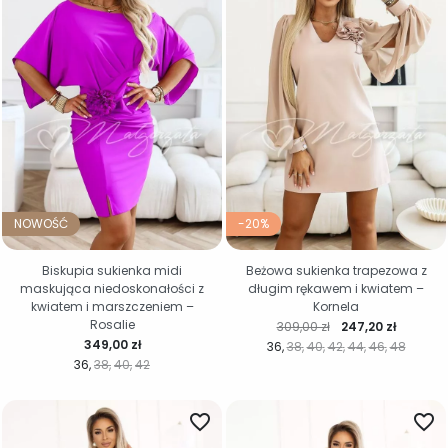
NOWOŚĆ
-20%
Biskupia sukienka midi
Beżowa sukienka trapezowa z
maskująca niedoskonałości z
długim rękawem i kwiatem –
kwiatem i marszczeniem –
Kornela
Rosalie
Cena regularna
Cena
309,00 zł
247,20 zł
Cena
349,00 zł
36
38
40
42
44
46
48
36
38
40
42
favorite_border
favorite_border