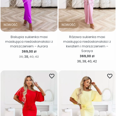
NOWOŚĆ
NOWOŚĆ
Biskupia sukienka maxi
Różowa sukienka maxi
maskująca niedoskonałości z
maskująca niedoskonałości z
marszczeniem – Aurora
kwiatem i marszczeniem –
Soraya
Cena
369,00 zł
Cena
369,00 zł
36
38
40
42
36
38
40
42
favorite_border
favorite_border