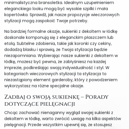
minimalistyczna bransoletka. Idealnym uzupełnieniem
eleganckiego looku mogą być wysokie szpilki i mała
kopertówka. Sprawdź, jak nasze propozycje wieczorowych
stylizacji mogą zaspokoić Twoje potrzeby.
Na bardziej formalne okazje, sukienki z dekoltem w łódkę
doskonale komponują się z eleganckim płaszczem lub
etolą. Subtelne zdobienia, takie jak koronki czy cekiny,
dodadzą blasku i sprawią, że Twoja stylizacja będzie
niezapomniana. Wybierając nasze sukienki z dekoltem w
łódkę, możesz być pewna, że zabłyśniesz na każdej
imprezie, podkreślając swoją indywidualność i styl. W
kategoriach wieczorowych stylizacji ta stylizacja to
niezastąpiony element garderoby, który z powodzeniem
wykorzystasz na różne specjalne okazje.
Zadbaj o swoją sukienkę – Porady
dotyczące pielęgnacji
Chcąc zachować nienaganny wygląd swojej sukienki z
dekoltem w łódkę, warto zwrócić uwagę na kilka aspektów
pielęgnacji. Przede wszystkim upewnij się, że stosujesz