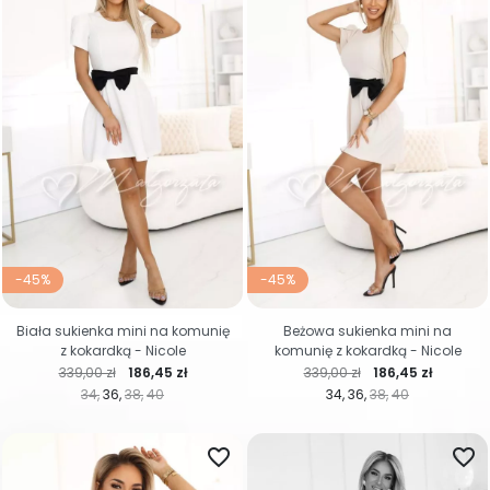
-45%
-45%
Biała sukienka mini na komunię
Beżowa sukienka mini na
z kokardką - Nicole
komunię z kokardką - Nicole
Cena regularna
Cena
Cena regularna
Cena
339,00 zł
186,45 zł
339,00 zł
186,45 zł
34
36
38
40
34
36
38
40
favorite_border
favorite_border