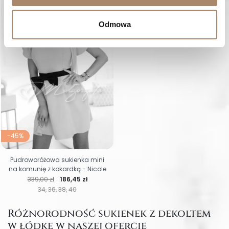
Odmowa
-45%
Pudroworóżowa sukienka mini
na komunię z kokardką - Nicole
Cena regularna
Cena
339,00 zł
186,45 zł
34
36
38
40
Różnorodność sukienek z dekoltem
w łódkę w naszej ofercie