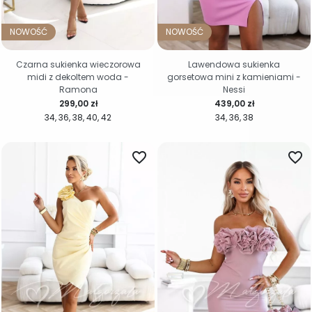
NOWOŚĆ
NOWOŚĆ
Czarna sukienka wieczorowa
Lawendowa sukienka
midi z dekoltem woda -
gorsetowa mini z kamieniami -
Ramona
Nessi
Cena
Cena
299,00 zł
439,00 zł
34
36
38
40
42
34
36
38
favorite_border
favorite_border