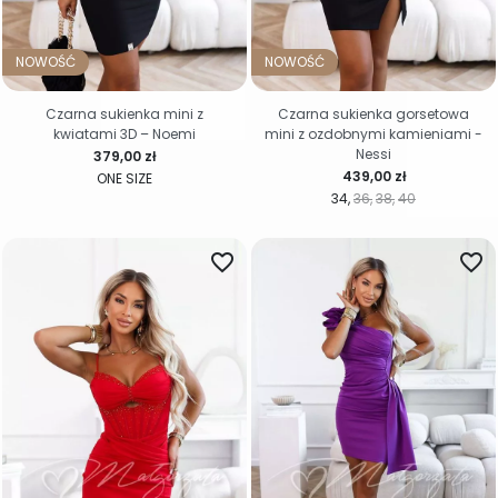
NOWOŚĆ
NOWOŚĆ
Czarna sukienka mini z
Czarna sukienka gorsetowa
kwiatami 3D – Noemi
mini z ozdobnymi kamieniami -
Nessi
Cena
379,00 zł
Cena
439,00 zł
ONE SIZE
34
36
38
40
favorite_border
favorite_border