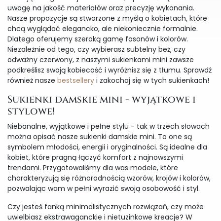
uwagę na jakość materiałów oraz precyzję wykonania.
Nasze propozycje są stworzone z myślą o kobietach, które
chcą wyglądać elegancko, ale niekoniecznie formalnie.
Dlatego oferujemy szeroką gamę fasonów i kolorów.
Niezależnie od tego, czy wybierasz subtelny beż, czy
odważny czerwony, z naszymi sukienkami mini zawsze
podkreślisz swoją kobiecość i wyróżnisz się z tłumu. Sprawdź
również nasze
bestsellery
i zakochaj się w tych sukienkach!
Sukienki damskie mini - wyjątkowe i
stylowe!
Niebanalne, wyjątkowe i pełne stylu - tak w trzech słowach
można opisać nasze sukienki damskie mini. To one są
symbolem młodości, energii i oryginalności. Są idealne dla
kobiet, które pragną łączyć komfort z najnowszymi
trendami. Przygotowaliśmy dla was modele, które
charakteryzują się różnorodnością wzorów, krojów i kolorów,
pozwalając wam w pełni wyrazić swoją osobowość i styl.
Czy jesteś fanką minimalistycznych rozwiązań, czy może
uwielbiasz ekstrawaganckie i nietuzinkowe kreacje? W