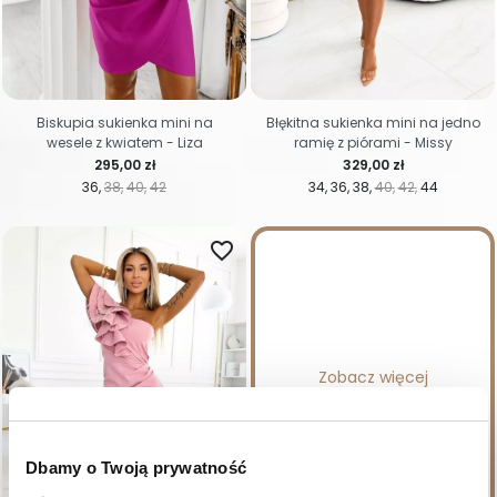
Biskupia sukienka mini na
Błękitna sukienka mini na jedno
wesele z kwiatem - Liza
ramię z piórami - Missy
Cena
Cena
295,00 zł
329,00 zł
36
38
40
42
34
36
38
40
42
44
favorite_border
Zobacz więcej
Dbamy o Twoją prywatność