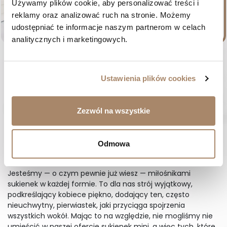
Używamy plików cookie, aby personalizować treści i 
reklamy oraz analizować ruch na stronie. Możemy 
udostępniać te informacje naszym partnerom w celach 
analitycznych i marketingowych.
Różowa sukienka mini na jedno
ramię z piórami - Missy
Cena
329,00 zł
Ustawienia plików cookies
34
36
38
40
42
44

Poprzednie
Następne

Zezwól na wszystkie
1
2
3
…
12
Wystrzałowe sukienki mini — pokaż
Odmowa
swój styl
Jesteśmy — o czym pewnie już wiesz — miłośnikami
sukienek w każdej formie. To dla nas strój wyjątkowy,
podkreślający kobiece piękno, dodający ten, często
nieuchwytny, pierwiastek, jaki przyciąga spojrzenia
wszystkich wokół. Mając to na względzie, nie mogliśmy nie
umieścić w naszej ofercie sukienek mini, a więc tych, które