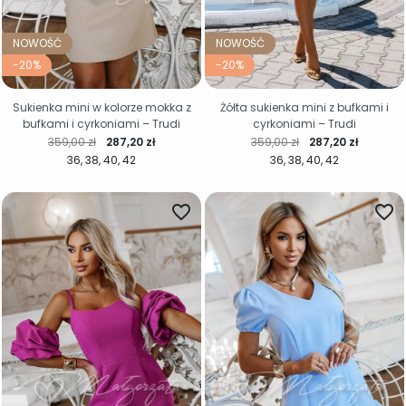
NOWOŚĆ
NOWOŚĆ
-20%
-20%
Sukienka mini w kolorze mokka z
Żółta sukienka mini z bufkami i
bufkami i cyrkoniami – Trudi
cyrkoniami – Trudi
Cena regularna
Cena
Cena regularna
Cena
359,00 zł
287,20 zł
359,00 zł
287,20 zł
36
38
40
42
36
38
40
42
favorite_border
favorite_border