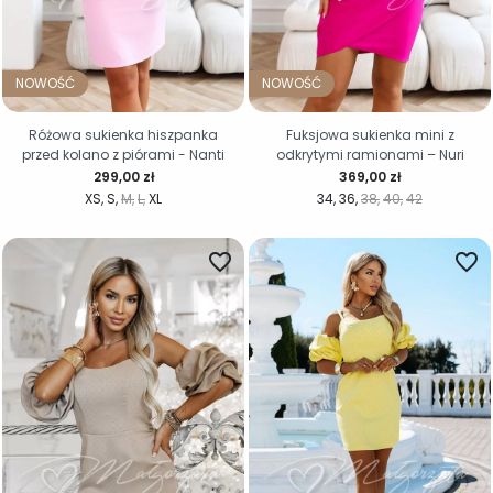
NOWOŚĆ
NOWOŚĆ
Różowa sukienka hiszpanka
Fuksjowa sukienka mini z
przed kolano z piórami - Nanti
odkrytymi ramionami – Nuri
Cena
Cena
299,00 zł
369,00 zł
XS
S
M
L
XL
34
36
38
40
42
favorite_border
favorite_border