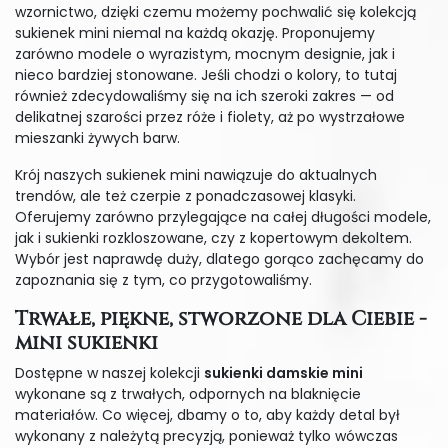
wzornictwo, dzięki czemu możemy pochwalić się kolekcją
sukienek mini niemal na każdą okazję. Proponujemy
zarówno modele o wyrazistym, mocnym designie, jak i
nieco bardziej stonowane. Jeśli chodzi o kolory, to tutaj
również zdecydowaliśmy się na ich szeroki zakres — od
delikatnej szarości przez róże i fiolety, aż po wystrzałowe
mieszanki żywych barw.
Krój naszych sukienek mini nawiązuje do aktualnych
trendów, ale też czerpie z ponadczasowej klasyki.
Oferujemy zarówno przylegające na całej długości modele,
jak i sukienki rozkloszowane, czy z kopertowym dekoltem.
Wybór jest naprawdę duży, dlatego gorąco zachęcamy do
zapoznania się z tym, co przygotowaliśmy.
Trwałe, piękne, stworzone dla Ciebie -
mini sukienki
Dostępne w naszej kolekcji
sukienki damskie mini
wykonane są z trwałych, odpornych na blaknięcie
materiałów. Co więcej, dbamy o to, aby każdy detal był
wykonany z należytą precyzją, ponieważ tylko wówczas