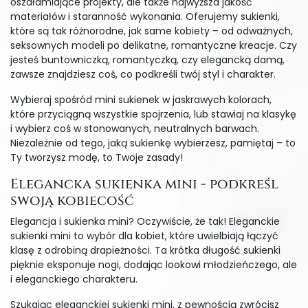
oszałamiające projekty, ale także najwyższa jakość
materiałów i staranność wykonania. Oferujemy sukienki,
które są tak różnorodne, jak same kobiety – od odważnych,
seksownych modeli po delikatne, romantyczne kreacje. Czy
jesteś buntowniczką, romantyczką, czy elegancką damą,
zawsze znajdziesz coś, co podkreśli twój styl i charakter.
Wybieraj spośród mini sukienek w jaskrawych kolorach,
które przyciągną wszystkie spojrzenia, lub stawiaj na klasykę
i wybierz coś w stonowanych, neutralnych barwach.
Niezależnie od tego, jaką sukienkę wybierzesz, pamiętaj – to
Ty tworzysz modę, to Twoje zasady!
Elegancka sukienka mini - podkreśl
swoją kobiecość
Elegancja i sukienka mini? Oczywiście, że tak! Eleganckie
sukienki mini to wybór dla kobiet, które uwielbiają łączyć
klasę z odrobiną drapieżności. Ta krótka długość sukienki
pięknie eksponuje nogi, dodając lookowi młodzieńczego, ale
i eleganckiego charakteru.
Szukając eleganckiej sukienki mini, z pewnością zwrócisz