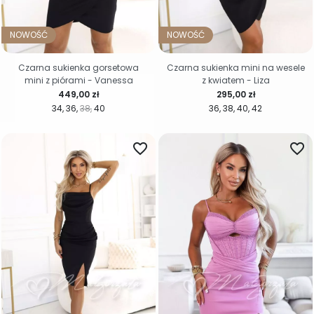
NOWOŚĆ
NOWOŚĆ
Czarna sukienka gorsetowa
Czarna sukienka mini na wesele
mini z piórami - Vanessa
z kwiatem - Liza
Cena
Cena
449,00 zł
295,00 zł
34
36
38
40
36
38
40
42
favorite_border
favorite_border