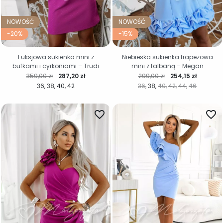
NOWOŚĆ
NOWOŚĆ
-20%
-15%
Fuksjowa sukienka mini z
Niebieska sukienka trapezowa
bufkami i cyrkoniami – Trudi
mini z falbaną – Megan
Cena regularna
Cena
Cena regularna
Cena
359,00 zł
287,20 zł
299,00 zł
254,15 zł
36
38
40
42
36
38
40
42
44
46
favorite_border
favorite_border