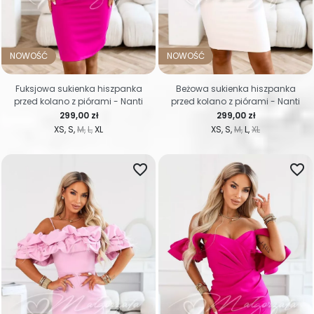
NOWOŚĆ
NOWOŚĆ
Fuksjowa sukienka hiszpanka
Beżowa sukienka hiszpanka
przed kolano z piórami - Nanti
przed kolano z piórami - Nanti
Cena
Cena
299,00 zł
299,00 zł
XS
S
M
L
XL
XS
S
M
L
XL
favorite_border
favorite_border