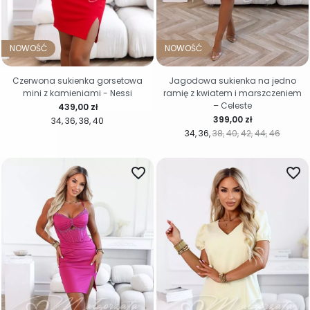
NOWOŚĆ
NOWOŚĆ
Czerwona sukienka gorsetowa
Jagodowa sukienka na jedno
mini z kamieniami - Nessi
ramię z kwiatem i marszczeniem
– Celeste
Cena
439,00 zł
Cena
399,00 zł
34
36
38
40
34
36
38
40
42
44
46
favorite_border
favorite_border