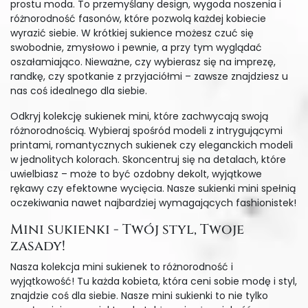
prostu moda. To przemyślany design, wygoda noszenia i
różnorodność fasonów, które pozwolą każdej kobiecie
wyrazić siebie. W krótkiej sukience możesz czuć się
swobodnie, zmysłowo i pewnie, a przy tym wyglądać
oszałamiająco. Nieważne, czy wybierasz się na imprezę,
randkę, czy spotkanie z przyjaciółmi – zawsze znajdziesz u
nas coś idealnego dla siebie.
Odkryj kolekcję sukienek mini, które zachwycają swoją
różnorodnością. Wybieraj spośród modeli z intrygującymi
printami, romantycznych sukienek czy eleganckich modeli
w jednolitych kolorach. Skoncentruj się na detalach, które
uwielbiasz – może to być ozdobny dekolt, wyjątkowe
rękawy czy efektowne wycięcia. Nasze sukienki mini spełnią
oczekiwania nawet najbardziej wymagających fashionistek!
Mini sukienki - Twój styl, Twoje
zasady!
Nasza kolekcja mini sukienek to różnorodność i
wyjątkowość! Tu każda kobieta, która ceni sobie modę i styl,
znajdzie coś dla siebie. Nasze mini sukienki to nie tylko