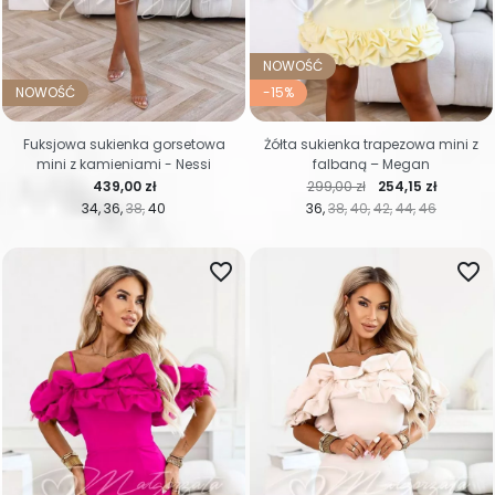
NOWOŚĆ
NOWOŚĆ
-15%
Fuksjowa sukienka gorsetowa
Żółta sukienka trapezowa mini z
mini z kamieniami - Nessi
falbaną – Megan
Cena
Cena regularna
Cena
439,00 zł
299,00 zł
254,15 zł
34
36
38
40
36
38
40
42
44
46
favorite_border
favorite_border