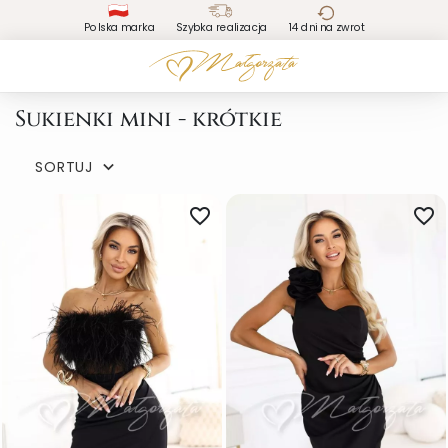
Polska marka
Szybka realizacja
14 dni na zwrot
Sukienki mini - krótkie
SORTUJ

favorite_border
favorite_border