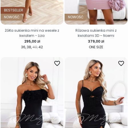
BESTSELLER
NOWOŚĆ
NOWOŚĆ
Żółta sukienka mini na wesele z
Różowa sukienka mini z
kwiatem - Liza
kwiatami 3D – Noemi
Cena
Cena
295,00 zł
379,00 zł
36
38
40
42
ONE SIZE
favorite_border
favorite_border