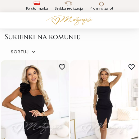
Polska marka
Szybka realizacja
14 dni na zwrot
Sukienki na komunię
SORTUJ

favorite_border
favorite_border