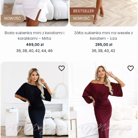
BESTSELLER
NOWOŚĆ
NOWOŚĆ
Biała sukienka mini z kwiatami i
Żółta sukienka mini na wesele z
koralikami – Mirta
kwiatem - Liza
Cena
Cena
469,00 zł
295,00 zł
36
38
40
42
44
46
36
38
40
42
favorite_border
favorite_border