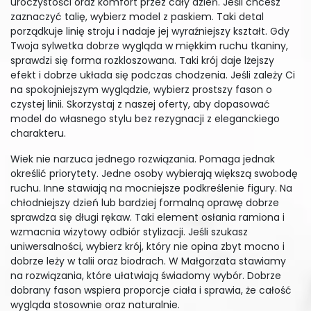
uroczystości oraz komfort przez cały dzień. Jeśli chcesz
zaznaczyć talię, wybierz model z paskiem. Taki detal
porządkuje linię stroju i nadaje jej wyraźniejszy kształt. Gdy
Twoja sylwetka dobrze wygląda w miękkim ruchu tkaniny,
sprawdzi się forma rozkloszowana. Taki krój daje lżejszy
efekt i dobrze układa się podczas chodzenia. Jeśli zależy Ci
na spokojniejszym wyglądzie, wybierz prostszy fason o
czystej linii. Skorzystaj z naszej oferty, aby dopasować
model do własnego stylu bez rezygnacji z eleganckiego
charakteru.
Wiek nie narzuca jednego rozwiązania. Pomaga jednak
określić priorytety. Jedne osoby wybierają większą swobodę
ruchu. Inne stawiają na mocniejsze podkreślenie figury. Na
chłodniejszy dzień lub bardziej formalną oprawę dobrze
sprawdza się długi rękaw. Taki element osłania ramiona i
wzmacnia wizytowy odbiór stylizacji. Jeśli szukasz
uniwersalności, wybierz krój, który nie opina zbyt mocno i
dobrze leży w talii oraz biodrach. W Małgorzata stawiamy
na rozwiązania, które ułatwiają świadomy wybór. Dobrze
dobrany fason wspiera proporcje ciała i sprawia, że całość
wygląda stosownie oraz naturalnie.