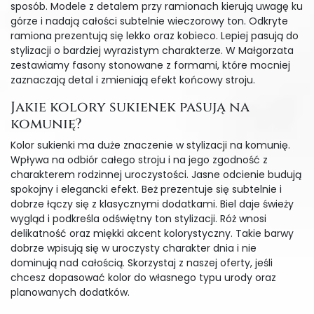
sposób. Modele z detalem przy ramionach kierują uwagę ku
górze i nadają całości subtelnie wieczorowy ton. Odkryte
ramiona prezentują się lekko oraz kobieco. Lepiej pasują do
stylizacji o bardziej wyrazistym charakterze. W Małgorzata
zestawiamy fasony stonowane z formami, które mocniej
zaznaczają detal i zmieniają efekt końcowy stroju.
Jakie kolory sukienek pasują na
komunię?
Kolor sukienki ma duże znaczenie w stylizacji na komunię.
Wpływa na odbiór całego stroju i na jego zgodność z
charakterem rodzinnej uroczystości. Jasne odcienie budują
spokojny i elegancki efekt. Beż prezentuje się subtelnie i
dobrze łączy się z klasycznymi dodatkami. Biel daje świeży
wygląd i podkreśla odświętny ton stylizacji. Róż wnosi
delikatność oraz miękki akcent kolorystyczny. Takie barwy
dobrze wpisują się w uroczysty charakter dnia i nie
dominują nad całością. Skorzystaj z naszej oferty, jeśli
chcesz dopasować kolor do własnego typu urody oraz
planowanych dodatków.