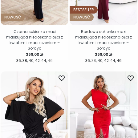
BESTSELLER
NOWOŚĆ
NOWOŚĆ
Czarna sukienka maxi
Bordowa sukienka maxi
maskująca niedoskonałości z
maskująca niedoskonałości z
kwiatem i marszczeniem –
kwiatem i marszczeniem –
Soraya
Soraya
Cena
Cena
369,00 zł
369,00 zł
36
38
40
42
44
46
36
38
40
42
44
46
favorite_border
favorite_border