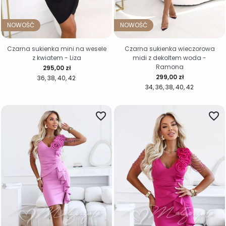
NOWOŚĆ
NOWOŚĆ
Czarna sukienka mini na wesele
Czarna sukienka wieczorowa
z kwiatem - Liza
midi z dekoltem woda -
Ramona
Cena
295,00 zł
Cena
299,00 zł
36
38
40
42
34
36
38
40
42
favorite_border
favorite_border