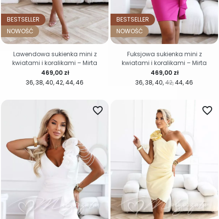
BESTSELLER
BESTSELLER
NOWOŚĆ
NOWOŚĆ
Lawendowa sukienka mini z
Fuksjowa sukienka mini z
kwiatami i koralikami – Mirta
kwiatami i koralikami – Mirta
Cena
Cena
469,00 zł
469,00 zł
36
38
40
42
44
46
36
38
40
42
44
46
favorite_border
favorite_border