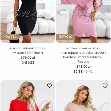
NOWOŚĆ
NOWOŚĆ
Czarna sukienka mini z
Różowa sukienka midi
kwiatami 3D – Noemi
maskująca niedoskonałości z
kwiatem i marszczeniem –
Cena
379,00 zł
Rosalie
ONE SIZE
Cena
349,00 zł
36
38
40
42
favorite_border
favorite_border