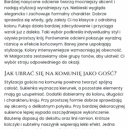
Bardziej nasycone odcienie tworzą mocniejszy akcent i
nadają stylizacji wyraźniejszy rys. Niebieski wygląda
elegancko i zachowuje formalny charakter. Dobrze
sprawdza się wtedy, gdy zależy Ci na klasyce z odrobiną
koloru. Fuksja działa bardziej zdecydowanie i przyciąga
wzrok już z daleka. Taki wybór podkreśla indywidualny styl i
ożywia prostszy krój. Porównanie odcieni pokazuje wyraźną
różnicę w efekcie końcowym. Barwy jasne uspokajają
stylizację. Kolory intensywniejsze wzmacniają jej obecność.
W Małgorzata zestawiamy obie grupy tonów, aby ułatwić Ci
wybór stroju odpowiedniego do okazji.
Jak ubrać się na komunię jako gość?
Stylizacja gościa na komunię powinna tworzyć spójną
całość. Sukienka wyznacza kierunek, a pozostałe elementy
mają go uzupełniać. Dodatki dobieramy do koloru, długości
i charakteru kroju. Przy prostszej formie dobrze sprawdzają
się akcenty o delikatnym połysku. Przy bardziej dekoracyjnej
sukience lepiej wypada oszczędniejsze wykończenie.
Biżuterię dopasuj do dekoltu oraz linii ramion. Krótsze
kolczyki i subtelny naszyjnik wspierają lekki efekt. Jedna