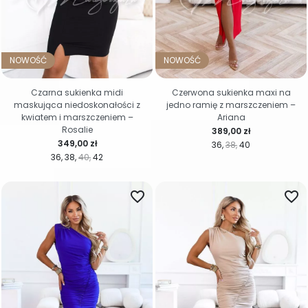
NOWOŚĆ
NOWOŚĆ
Czarna sukienka midi
Czerwona sukienka maxi na
maskująca niedoskonałości z
jedno ramię z marszczeniem –
kwiatem i marszczeniem –
Ariana
Rosalie
Cena
389,00 zł
Cena
349,00 zł
36
38
40
36
38
40
42
favorite_border
favorite_border