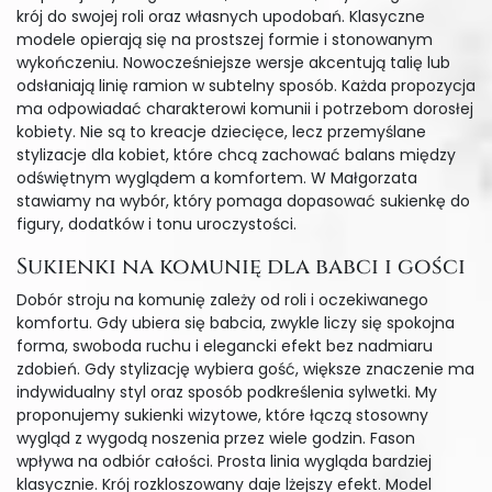
krój do swojej roli oraz własnych upodobań. Klasyczne
modele opierają się na prostszej formie i stonowanym
wykończeniu. Nowocześniejsze wersje akcentują talię lub
odsłaniają linię ramion w subtelny sposób. Każda propozycja
ma odpowiadać charakterowi komunii i potrzebom dorosłej
kobiety. Nie są to kreacje dziecięce, lecz przemyślane
stylizacje dla kobiet, które chcą zachować balans między
odświętnym wyglądem a komfortem. W Małgorzata
stawiamy na wybór, który pomaga dopasować sukienkę do
figury, dodatków i tonu uroczystości.
Sukienki na komunię dla babci i gości
Dobór stroju na komunię zależy od roli i oczekiwanego
komfortu. Gdy ubiera się babcia, zwykle liczy się spokojna
forma, swoboda ruchu i elegancki efekt bez nadmiaru
zdobień. Gdy stylizację wybiera gość, większe znaczenie ma
indywidualny styl oraz sposób podkreślenia sylwetki. My
proponujemy sukienki wizytowe, które łączą stosowny
wygląd z wygodą noszenia przez wiele godzin. Fason
wpływa na odbiór całości. Prosta linia wygląda bardziej
klasycznie. Krój rozkloszowany daje lżejszy efekt. Model