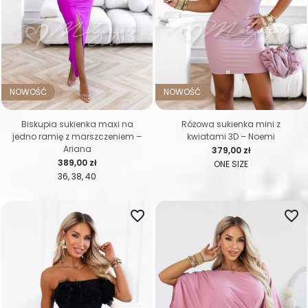
NOWOŚĆ
NOWOŚĆ
Biskupia sukienka maxi na
Różowa sukienka mini z
jedno ramię z marszczeniem –
kwiatami 3D – Noemi
Ariana
Cena
379,00 zł
Cena
389,00 zł
ONE SIZE
36
38
40
favorite_border
favorite_border