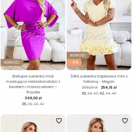
NOWOŚĆ
NOWOŚĆ
-15%
Biskupia sukienka midi
Żółta sukienka trapezowa mini z
maskująca niedoskonałości z
falbaną – Megan
kwiatem i marszczeniem –
Cena regularna
Cena
299,00 zł
254,15 zł
Rosalie
36
38
40
42
44
46
Cena
349,00 zł
36
38
40
42
favorite_border
favorite_border