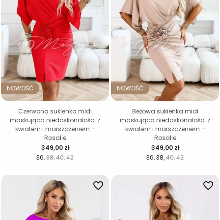
NOWOŚĆ
NOWOŚĆ
Czerwona sukienka midi
Beżowa sukienka midi
maskująca niedoskonałości z
maskująca niedoskonałości z
kwiatem i marszczeniem –
kwiatem i marszczeniem –
Rosalie
Rosalie
Cena
Cena
349,00 zł
349,00 zł
36
38
40
42
36
38
40
42
favorite_border
favorite_border