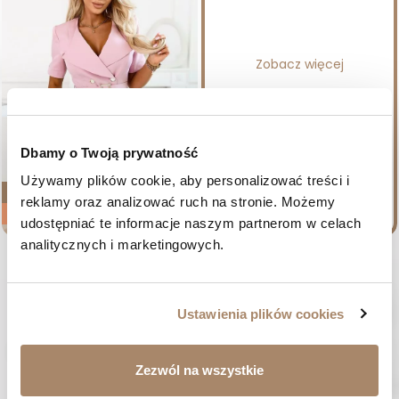
Zobacz więcej
Dbamy o Twoją prywatność
Używamy plików cookie, aby personalizować treści i 
NOWOŚĆ
reklamy oraz analizować ruch na stronie. Możemy 
-20%
udostępniać te informacje naszym partnerom w celach 
analitycznych i marketingowych.
Różowa rozszerzana sukienka
żakietowa na komunię – Oksana
Cena regularna
Cena
339,00 zł
271,20 zł
36
38
40
42
44
Ustawienia plików cookies

Poprzednie
Następne

Zezwól na wszystkie
1
2
3
…
14