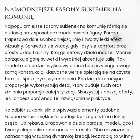
Najmodniejsze fasony sukienek na
komunię
Najpopularniejsze fasony sukienek na komunię różnią się
budową oraz sposobem modelowania figury. Forma
trapezowa daje swobodniejszą linię i tworzy lekki efekt
wizualny. Sprawdza się wtedy, gdy liczy się komfort oraz
prosty układ tkaniny. Krój gorsetowy działa inaczej. Mocniej
porządkuje górę sylwetki i wyraźniej akcentuje talię. Taki
model ma bardziej wyjściowy charakter i przyciąga uwagę
samą konstrukcją. Klasyczne wersje opierają się na czystej
formie i spokojnym wykończeniu. Bardziej dekoracyjne
propozycje wykorzystują detal, który buduje ruch oraz
zmienia proporcje całej stylizacji. Skorzystaj z naszej oferty,
jeśli chcesz porównać te rozwiązania w praktyce.
Na odbiór sukienki silnie wpływają elementy ozdobne.
Falbana wnosi miękkość i dodaje lżejszego rytmu dolnej
części lub rękawa. Drapowanie działa bardziej modelująco i
tworzy eleganckie załamania materiału. Oba rozwiązania
wzmacniają wizualną dynamikę kreacji, lecz robią to w inny