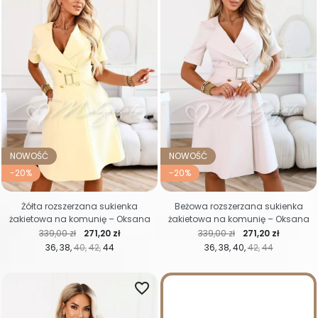
NOWOŚĆ
NOWOŚĆ
-20%
-20%
Żółta rozszerzana sukienka
Beżowa rozszerzana sukienka
żakietowa na komunię – Oksana
żakietowa na komunię – Oksana
Cena regularna
Cena
Cena regularna
Cena
339,00 zł
271,20 zł
339,00 zł
271,20 zł
36
38
40
42
44
36
38
40
42
44
favorite_border