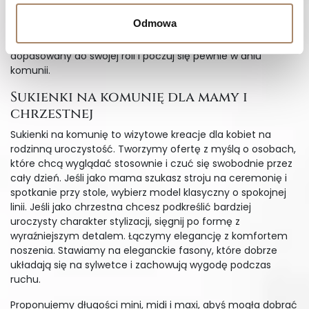
Szukasz eleganckiej stylizacji na uroczystość rodzinną?
Odmowa
Sprawdź sukienki na komunię dla kobiet: klasyczne, modne i
wygodne fasony w wielu kolorach. Wybierz model
dopasowany do swojej roli i poczuj się pewnie w dniu
komunii.
Sukienki na komunię dla mamy i
chrzestnej
Sukienki na komunię to wizytowe kreacje dla kobiet na
rodzinną uroczystość. Tworzymy ofertę z myślą o osobach,
które chcą wyglądać stosownie i czuć się swobodnie przez
cały dzień. Jeśli jako mama szukasz stroju na ceremonię i
spotkanie przy stole, wybierz model klasyczny o spokojnej
linii. Jeśli jako chrzestna chcesz podkreślić bardziej
uroczysty charakter stylizacji, sięgnij po formę z
wyraźniejszym detalem. Łączymy elegancję z komfortem
noszenia. Stawiamy na eleganckie fasony, które dobrze
układają się na sylwetce i zachowują wygodę podczas
ruchu.
Proponujemy długości mini, midi i maxi, abyś mogła dobrać