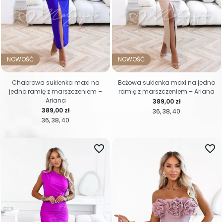
NOWOŚĆ
NOWOŚĆ
Chabrowa sukienka maxi na
Beżowa sukienka maxi na jedno
jedno ramię z marszczeniem –
ramię z marszczeniem – Ariana
Ariana
Cena
389,00 zł
Cena
389,00 zł
36
38
40
36
38
40
favorite_border
favorite_border