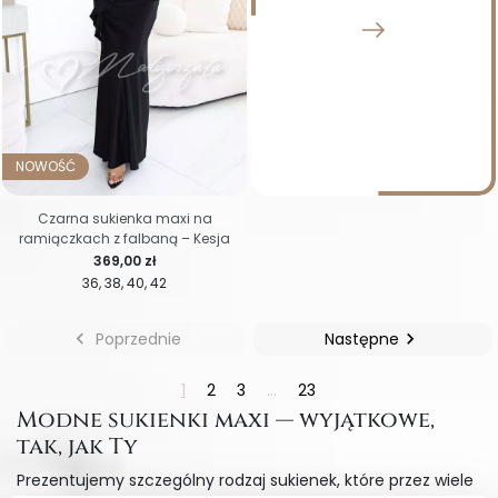
NOWOŚĆ
Czarna sukienka maxi na
ramiączkach z falbaną – Kesja
Cena
369,00 zł
36
38
40
42

Poprzednie
Następne

1
2
3
…
23
Modne sukienki maxi — wyjątkowe,
tak, jak Ty
Prezentujemy szczególny rodzaj sukienek, które przez wiele