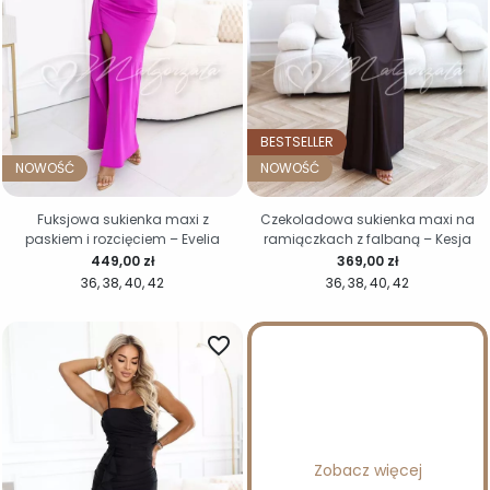
BESTSELLER
NOWOŚĆ
NOWOŚĆ
Fuksjowa sukienka maxi z
Czekoladowa sukienka maxi na
paskiem i rozcięciem – Evelia
ramiączkach z falbaną – Kesja
Cena
Cena
449,00 zł
369,00 zł
36
38
40
42
36
38
40
42
favorite_border
Zobacz więcej