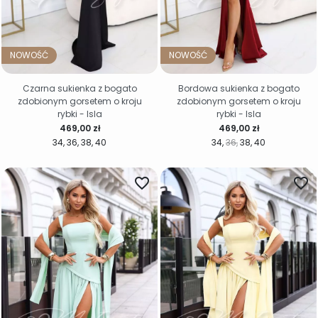
NOWOŚĆ
NOWOŚĆ
Czarna sukienka z bogato
Bordowa sukienka z bogato
zdobionym gorsetem o kroju
zdobionym gorsetem o kroju
rybki - Isla
rybki - Isla
Cena
Cena
469,00 zł
469,00 zł
34
36
38
40
34
36
38
40
favorite_border
favorite_border