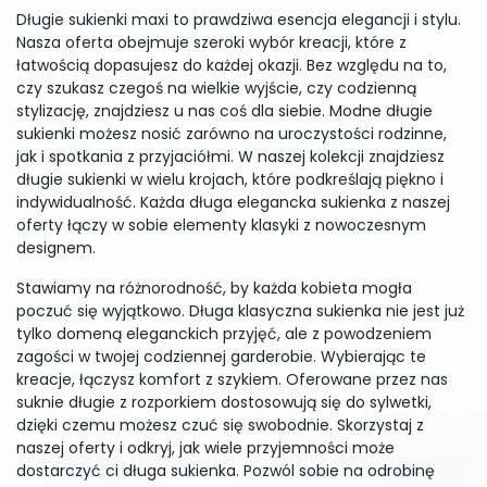
Długie sukienki maxi to prawdziwa esencja elegancji i stylu.
Nasza oferta obejmuje szeroki wybór kreacji, które z
łatwością dopasujesz do każdej okazji. Bez względu na to,
czy szukasz czegoś na wielkie wyjście, czy codzienną
stylizację, znajdziesz u nas coś dla siebie. Modne długie
sukienki możesz nosić zarówno na uroczystości rodzinne,
jak i spotkania z przyjaciółmi. W naszej kolekcji znajdziesz
długie sukienki w wielu krojach, które podkreślają piękno i
indywidualność. Każda długa elegancka sukienka z naszej
oferty łączy w sobie elementy klasyki z nowoczesnym
designem.
Stawiamy na różnorodność, by każda kobieta mogła
poczuć się wyjątkowo. Długa klasyczna sukienka nie jest już
tylko domeną eleganckich przyjęć, ale z powodzeniem
zagości w twojej codziennej garderobie. Wybierając te
kreacje, łączysz komfort z szykiem. Oferowane przez nas
suknie długie z rozporkiem dostosowują się do sylwetki,
dzięki czemu możesz czuć się swobodnie. Skorzystaj z
naszej oferty i odkryj, jak wiele przyjemności może
dostarczyć ci długa sukienka. Pozwól sobie na odrobinę