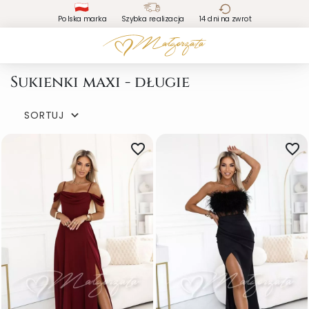
Polska marka
Szybka realizacja
14 dni na zwrot
Sukienki maxi - długie
SORTUJ

favorite_border
favorite_border