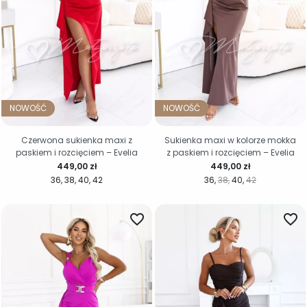
NOWOŚĆ
NOWOŚĆ
Czerwona sukienka maxi z
Sukienka maxi w kolorze mokka
paskiem i rozcięciem – Evelia
z paskiem i rozcięciem – Evelia
Cena
Cena
449,00 zł
449,00 zł
36
38
40
42
36
38
40
42
favorite_border
favorite_border