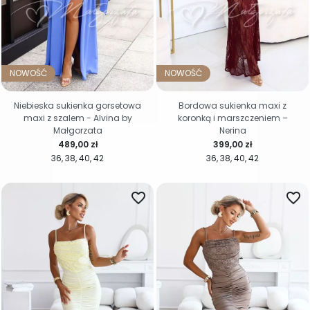
NOWOŚĆ
NOWOŚĆ
Niebieska sukienka gorsetowa
Bordowa sukienka maxi z
maxi z szalem - Alvina by
koronką i marszczeniem –
Małgorzata
Nerina
Cena
Cena
489,00 zł
399,00 zł
36
38
40
42
36
38
40
42
favorite_border
favorite_border