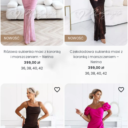
NOWOŚĆ
NOWOŚĆ
Różowa sukienka maxi z koronką
Czekoladowa sukienka maxi z
i marszczeniem – Nerina
koronką i marszczeniem –
Nerina
Cena
399,00 zł
Cena
399,00 zł
36
38
40
42
36
38
40
42
favorite_border
favorite_border