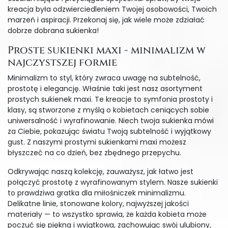
kreacja była odzwierciedleniem Twojej osobowości, Twoich
marzeń i aspiracji. Przekonaj się, jak wiele może zdziałać
dobrze dobrana sukienka!
Proste sukienki maxi - minimalizm w
najczystszej formie
Minimalizm to styl, który zwraca uwagę na subtelność,
prostotę i elegancję. Właśnie taki jest nasz asortyment
prostych sukienek maxi. Te kreacje to symfonia prostoty i
klasy, są stworzone z myślą o kobietach ceniących sobie
uniwersalność i wyrafinowanie. Niech twoja sukienka mówi
za Ciebie, pokazując światu Twoją subtelność i wyjątkowy
gust. Z naszymi prostymi sukienkami maxi możesz
błyszczeć na co dzień, bez zbędnego przepychu.
Odkrywając naszą kolekcję, zauważysz, jak łatwo jest
połączyć prostotę z wyrafinowanym stylem. Nasze sukienki
to prawdziwa gratka dla miłośniczek minimalizmu.
Delikatne linie, stonowane kolory, najwyższej jakości
materiały — to wszystko sprawia, że każda kobieta może
poczuć się piękna i wyjątkowa, zachowując swój ulubiony,