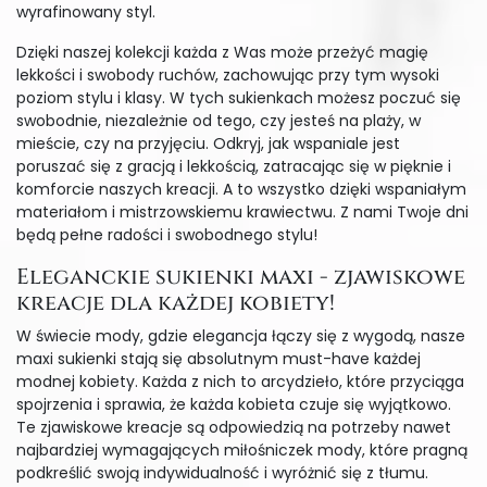
wyrafinowany styl.
Dzięki naszej kolekcji każda z Was może przeżyć magię
lekkości i swobody ruchów, zachowując przy tym wysoki
poziom stylu i klasy. W tych sukienkach możesz poczuć się
swobodnie, niezależnie od tego, czy jesteś na plaży, w
mieście, czy na przyjęciu. Odkryj, jak wspaniale jest
poruszać się z gracją i lekkością, zatracając się w pięknie i
komforcie naszych kreacji. A to wszystko dzięki wspaniałym
materiałom i mistrzowskiemu krawiectwu. Z nami Twoje dni
będą pełne radości i swobodnego stylu!
Eleganckie sukienki maxi - zjawiskowe
kreacje dla każdej kobiety!
W świecie mody, gdzie elegancja łączy się z wygodą, nasze
maxi sukienki stają się absolutnym must-have każdej
modnej kobiety. Każda z nich to arcydzieło, które przyciąga
spojrzenia i sprawia, że każda kobieta czuje się wyjątkowo.
Te zjawiskowe kreacje są odpowiedzią na potrzeby nawet
najbardziej wymagających miłośniczek mody, które pragną
podkreślić swoją indywidualność i wyróżnić się z tłumu.