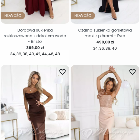
NOWOŚĆ
NOWOŚĆ
Bordowa sukienka
Czarna sukienka gorsetowa
rozkloszowana z dekoltem woda
maxi z piórami - Evra
- Bristol
Cena
499,00 zł
Cena
369,00 zł
34
36
38
40
34
36
38
40
42
44
46
48
favorite_border
favorite_border