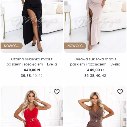
NOWOŚĆ
NOWOŚĆ
Czarna sukienka maxi z
Beżowa sukienka maxi z
paskiem i rozcięciem – Evelia
paskiem i rozcięciem – Evelia
Cena
Cena
449,00 zł
449,00 zł
36
38
40
42
36
38
40
42
favorite_border
favorite_border