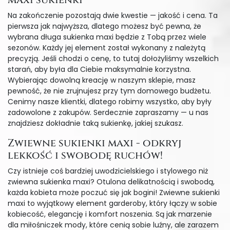
Na zakończenie pozostają dwie kwestie — jakość i cena. Ta
pierwsza jak najwyższa, dlatego możesz być pewna, że
wybrana długa sukienka maxi będzie z Tobą przez wiele
sezonów. Każdy jej element został wykonany z należytą
precyzją. Jeśli chodzi o cenę, to tutaj dołożyliśmy wszelkich
starań, aby była dla Ciebie maksymalnie korzystna.
Wybierając dowolną kreację w naszym sklepie, masz
pewność, że nie zrujnujesz przy tym domowego budżetu.
Cenimy nasze klientki, dlatego robimy wszystko, aby były
zadowolone z zakupów. Serdecznie zapraszamy — u nas
znajdziesz dokładnie taką sukienkę, jakiej szukasz.
Zwiewne sukienki maxi - odkryj
lekkość i swobodę ruchów!
Czy istnieje coś bardziej uwodzicielskiego i stylowego niż
zwiewna sukienka maxi? Otulona delikatnością i swobodą,
każda kobieta może poczuć się jak bogini! Zwiewne sukienki
maxi to wyjątkowy element garderoby, który łączy w sobie
kobiecość, elegancję i komfort noszenia. Są jak marzenie
dla miłośniczek mody, które cenią sobie luźny, ale zarazem