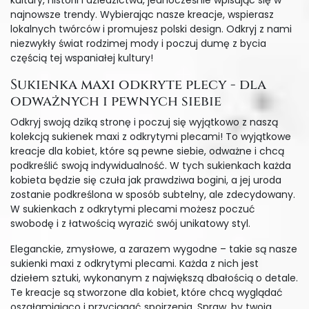
kultury, historii i dziedzictwa, jednocześnie wpisując się w
najnowsze trendy. Wybierając nasze kreacje, wspierasz
lokalnych twórców i promujesz polski design. Odkryj z nami
niezwykły świat rodzimej mody i poczuj dumę z bycia
częścią tej wspaniałej kultury!
Sukienka maxi odkryte plecy - dla
odważnych i pewnych siebie
Odkryj swoją dziką stronę i poczuj się wyjątkowo z naszą
kolekcją sukienek maxi z odkrytymi plecami! To wyjątkowe
kreacje dla kobiet, które są pewne siebie, odważne i chcą
podkreślić swoją indywidualność. W tych sukienkach każda
kobieta będzie się czuła jak prawdziwa bogini, a jej uroda
zostanie podkreślona w sposób subtelny, ale zdecydowany.
W sukienkach z odkrytymi plecami możesz poczuć
swobodę i z łatwością wyrazić swój unikatowy styl.
Eleganckie, zmysłowe, a zarazem wygodne – takie są nasze
sukienki maxi z odkrytymi plecami. Każda z nich jest
dziełem sztuki, wykonanym z największą dbałością o detale.
Te kreacje są stworzone dla kobiet, które chcą wyglądać
oszałamiająco i przyciągać spojrzenia. Spraw, by twoja