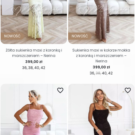
NOWOŚĆ
NOWOŚĆ
Żółta sukienka maxi z koronką i
Sukienka maxi w kolorze mokka
marszczeniem – Nerina
z koronką i marszczeniem –
Nerina
Cena
399,00 zł
Cena
399,00 zł
36
38
40
42
36
38
40
42
favorite_border
favorite_border