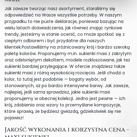
Jak zawsze tworząc nasz asortyment, staraliśmy się
odpowiedzieć na Wasze wszystkie potrzeby. W naszym
przypadku to nie puste deklaracje, ponieważ bazując na
wielu latach doświadczenia, jak również znając rynkowe
trendy, jesteśmy w stanie ocenić, co może spotkać się z
ciepłym odbiorem i być przydatne dla naszych
klientek.Postawiliśmy na zróżnicowany krój i bardzo szeroką
paletę kolorów. Proponujemy m.in. sukienki maxi z zakrytym
oraz odsłoniętym dekoltem, modele rozkloszowane, jak też
sukienki bardziej przylegające. W ofercie znajdziesz także
sukienki maxi z różną wysokością rozcięcia. Jeśli chodzi o
kolor, to tutaj jest podobnie — bogaty wybór, od
stonowanych, aż po bardzo intensywne barwy. Jak zawsze,
najlepiej, jeśli sama sprawdzisz, jakie sukienki maxi
proponujemy w obecnej kolekcji. Jedno jest pewne — ich
krój, zdobienia oraz wzory to przemyślane kompozycje,
które sprawią, że będziesz gwiazdą, gdziekolwiek się nie
pojawisz!
Jakość wykonania i korzystna cena -
maxi sukienki