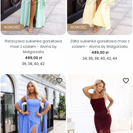
NOWOŚĆ
NOWOŚĆ
Pistacjowa sukienka gorsetowa
Żółta sukienka gorsetowa maxi z
maxi z szalem - Alvina by
szalem - Alvina by Małgorzata
Małgorzata
Cena
489,00 zł
Cena
489,00 zł
34
36
38
40
42
44
36
38
40
42
favorite_border
favorite_border