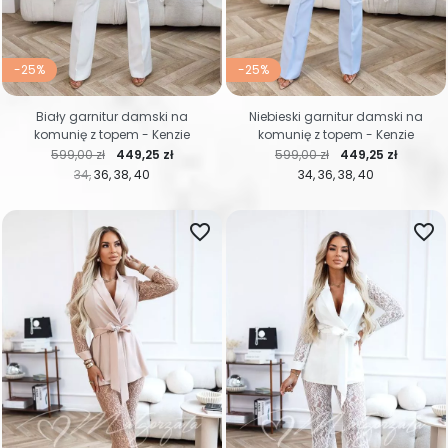
-25%
-25%
Biały garnitur damski na
Niebieski garnitur damski na
komunię z topem - Kenzie
komunię z topem - Kenzie
Cena regularna
Cena
Cena regularna
Cena
599,00 zł
449,25 zł
599,00 zł
449,25 zł
34
36
38
40
34
36
38
40
favorite_border
favorite_border