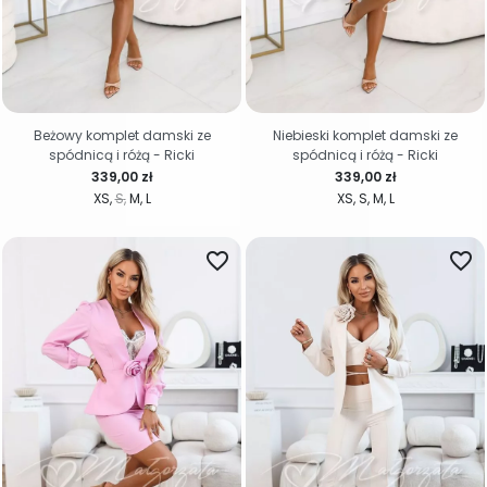
Beżowy komplet damski ze
Niebieski komplet damski ze
spódnicą i różą - Ricki
spódnicą i różą - Ricki
Cena
Cena
339,00 zł
339,00 zł
XS
S
M
L
XS
S
M
L
favorite_border
favorite_border