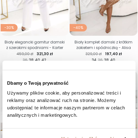
-30%
-40%
Biały elegancki garnitur damski
Biały komplet damski z krótkim
z szerokimi spodniami - Karter
żakietem i spódniczką - Alisa
Cena regularna
Cena
Cena regularna
Cena
459,00 zł
321,30 zł
329,00 zł
197,40 zł
36
38
40
42
34
36
38
40
favorite_border
favorite_border
Dbamy o Twoją prywatność
Używamy plików cookie, aby personalizować treści i 
reklamy oraz analizować ruch na stronie. Możemy 
udostępniać te informacje naszym partnerom w celach 
analitycznych i marketingowych.