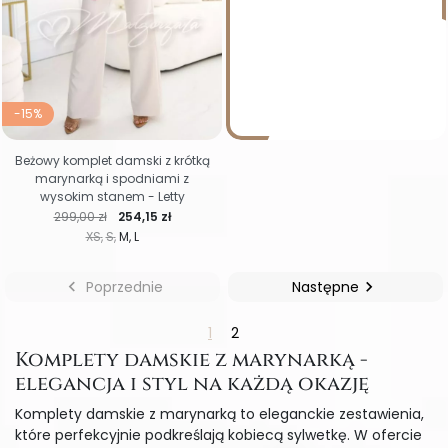
-15%
Beżowy komplet damski z krótką
marynarką i spodniami z
wysokim stanem - Letty
Cena regularna
Cena
299,00 zł
254,15 zł
XS
S
M
L

Poprzednie
Następne

1
2
Komplety damskie z marynarką -
elegancja i styl na każdą okazję
Komplety damskie z marynarką to eleganckie zestawienia,
które perfekcyjnie podkreślają kobiecą sylwetkę. W ofercie