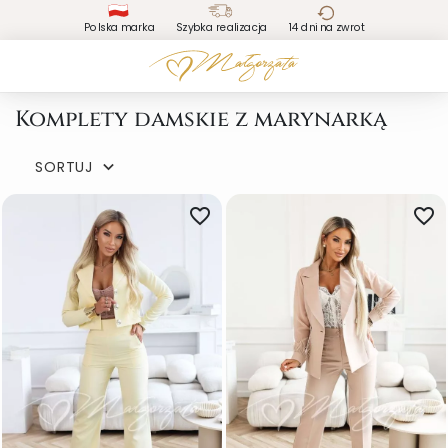
Polska marka
Szybka realizacja
14 dni na zwrot
Komplety damskie z marynarką
SORTUJ

favorite_border
favorite_border