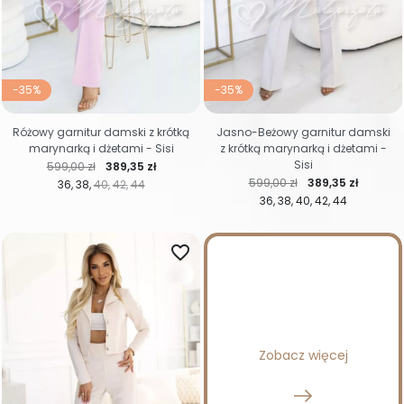
-35%
-35%
Różowy garnitur damski z krótką
Jasno-Beżowy garnitur damski
marynarką i dżetami - Sisi
z krótką marynarką i dżetami -
Sisi
Cena regularna
Cena
599,00 zł
389,35 zł
Cena regularna
Cena
599,00 zł
389,35 zł
36
38
40
42
44
36
38
40
42
44
favorite_border
Zobacz więcej