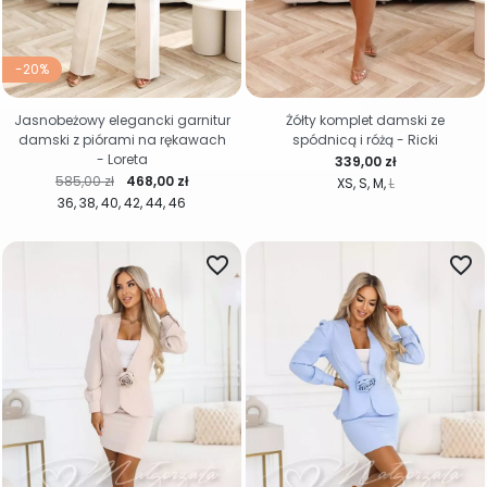
-20%
Jasnobeżowy elegancki garnitur
Żółty komplet damski ze
damski z piórami na rękawach
spódnicą i różą - Ricki
- Loreta
Cena
339,00 zł
Cena regularna
Cena
585,00 zł
468,00 zł
XS
S
M
L
36
38
40
42
44
46
favorite_border
favorite_border