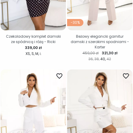
-30%
Czekoladowy komplet damski
Beżowy elegancki garnitur
ze spódnicą i różą - Ricki
damski z szerokimi spodniami -
Karter
Cena
339,00 zł
Cena regularna
Cena
459,00 zł
321,30 zł
XS
S
M
L
36
38
40
42
favorite_border
favorite_border