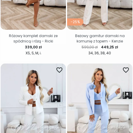
-25%
Różowy komplet damski ze
Beżowy garnitur damski na
spódnicą i różą - Ricki
komunię z topem - Kenzie
Cena
Cena regularna
Cena
339,00 zł
599,00 zł
449,25 zł
XS
S
M
L
34
36
38
40
favorite_border
favorite_border