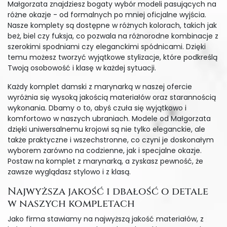
Małgorzata znajdziesz bogaty wybór modeli pasujących na
różne okazje - od formalnych po mniej oficjalne wyjścia.
Nasze komplety są dostępne w różnych kolorach, takich jak
beż, biel czy fuksja, co pozwala na różnorodne kombinacje z
szerokimi spodniami czy eleganckimi spódnicami. Dzięki
temu możesz tworzyć wyjątkowe stylizacje, które podkreślą
Twoją osobowość i klasę w każdej sytuacji.
Każdy komplet damski z marynarką w naszej ofercie
wyróżnia się wysoką jakością materiałów oraz starannością
wykonania. Dbamy o to, abyś czuła się wyjątkowo i
komfortowo w naszych ubraniach. Modele od Małgorzata
dzięki uniwersalnemu krojowi są nie tylko eleganckie, ale
także praktyczne i wszechstronne, co czyni je doskonałym
wyborem zarówno na codzienne, jak i specjalne okazje.
Postaw na komplet z marynarką, a zyskasz pewność, że
zawsze wyglądasz stylowo i z klasą.
Najwyższa jakość i dbałość o detale
w naszych kompletach
Jako firma stawiamy na najwyższą jakość materiałów, z