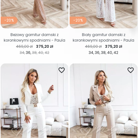
-20%
-20%
Beżowy garnitur damski z
Biały garnitur damski z
koronkowymi spodniami - Paula
koronkowymi spodniami - Paula
Cena regularna
Cena
Cena regularna
Cena
469,00 zł
375,20 zł
469,00 zł
375,20 zł
34
36
38
40
42
34
36
38
40
42
favorite_border
favorite_border