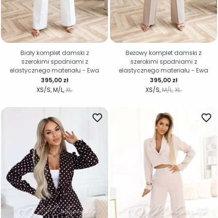
Biały komplet damski z
Beżowy komplet damski z
szerokimi spodniami z
szerokimi spodniami z
elastycznego materiału - Ewa
elastycznego materiału - Ewa
Cena
Cena
395,00 zł
395,00 zł
XS/S
M/L
XL.
XS/S
M/L
XL.
favorite_border
favorite_border