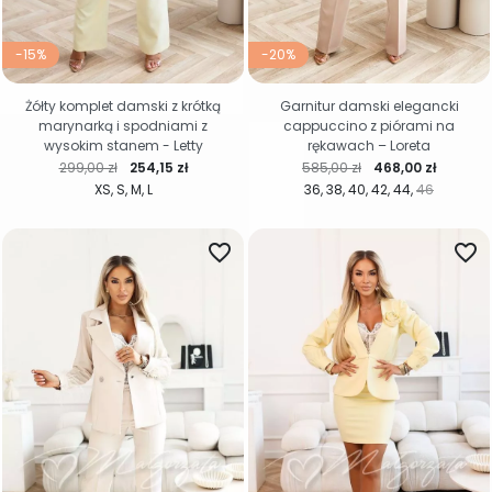
-15%
-20%
Żółty komplet damski z krótką
Garnitur damski elegancki
marynarką i spodniami z
cappuccino z piórami na
wysokim stanem - Letty
rękawach – Loreta
Cena regularna
Cena
Cena regularna
Cena
299,00 zł
254,15 zł
585,00 zł
468,00 zł
XS
S
M
L
36
38
40
42
44
46
favorite_border
favorite_border