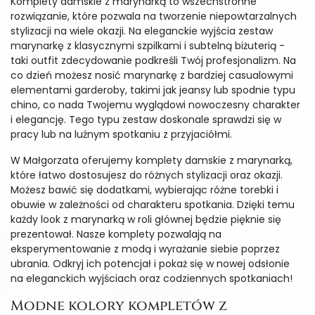
Komplety damskie z marynarką to wszechstronne
rozwiązanie, które pozwala na tworzenie niepowtarzalnych
stylizacji na wiele okazji. Na eleganckie wyjścia zestaw
marynarkę z klasycznymi szpilkami i subtelną biżuterią -
taki outfit zdecydowanie podkreśli Twój profesjonalizm. Na
co dzień możesz nosić marynarkę z bardziej casualowymi
elementami garderoby, takimi jak jeansy lub spodnie typu
chino, co nada Twojemu wyglądowi nowoczesny charakter
i elegancję. Tego typu zestaw doskonale sprawdzi się w
pracy lub na luźnym spotkaniu z przyjaciółmi.
W Małgorzata oferujemy komplety damskie z marynarką,
które łatwo dostosujesz do różnych stylizacji oraz okazji.
Możesz bawić się dodatkami, wybierając różne torebki i
obuwie w zależności od charakteru spotkania. Dzięki temu
każdy look z marynarką w roli głównej będzie pięknie się
prezentował. Nasze komplety pozwalają na
eksperymentowanie z modą i wyrażanie siebie poprzez
ubrania. Odkryj ich potencjał i pokaż się w nowej odsłonie
na eleganckich wyjściach oraz codziennych spotkaniach!
Modne kolory kompletów z