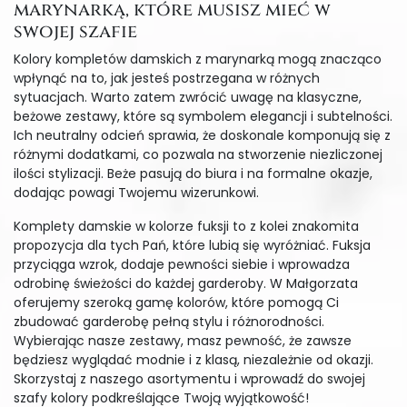
marynarką, które musisz mieć w
swojej szafie
Kolory kompletów damskich z marynarką mogą znacząco
wpłynąć na to, jak jesteś postrzegana w różnych
sytuacjach. Warto zatem zwrócić uwagę na klasyczne,
beżowe zestawy, które są symbolem elegancji i subtelności.
Ich neutralny odcień sprawia, że doskonale komponują się z
różnymi dodatkami, co pozwala na stworzenie niezliczonej
ilości stylizacji. Beże pasują do biura i na formalne okazje,
dodając powagi Twojemu wizerunkowi.
Komplety damskie w kolorze fuksji to z kolei znakomita
propozycja dla tych Pań, które lubią się wyróżniać. Fuksja
przyciąga wzrok, dodaje pewności siebie i wprowadza
odrobinę świeżości do każdej garderoby. W Małgorzata
oferujemy szeroką gamę kolorów, które pomogą Ci
zbudować garderobę pełną stylu i różnorodności.
Wybierając nasze zestawy, masz pewność, że zawsze
będziesz wyglądać modnie i z klasą, niezależnie od okazji.
Skorzystaj z naszego asortymentu i wprowadź do swojej
szafy kolory podkreślające Twoją wyjątkowość!