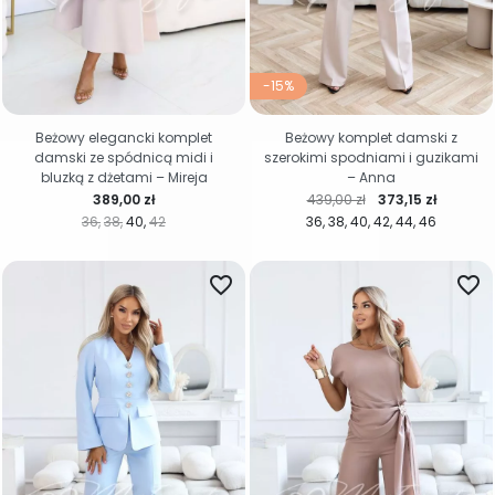
-15%
Beżowy elegancki komplet
Beżowy komplet damski z
damski ze spódnicą midi i
szerokimi spodniami i guzikami
bluzką z dżetami – Mireja
– Anna
Cena
Cena regularna
Cena
389,00 zł
439,00 zł
373,15 zł
36
38
40
42
36
38
40
42
44
46
favorite_border
favorite_border