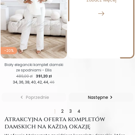
-20%
Biały elegancki komplet damski
ze spodniami - Ellis
Cena regularna
Cena
489,00 zł
391,20 zł
34
36
38
40
42
44
46

Poprzednie
Następne

1
2
3
4
Atrakcyjna oferta kompletów
damskich na każdą okazję