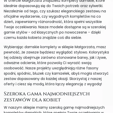
W ofercie Małgorzata znajdziesz komplety damskie, które
idealnie dopasowują się do Twoich potrzeb oraz sylwetki.
Niezależnie od tego, czy szukasz eleganckiego zestawu na
oficjalne wydarzenie, czy wygodnych kompletów na co
dzień, zapewniamy różnorodność, która spełni wszystkie
Twoje oczekiwania. Nasze modele dostępne są w szerokiej
gamie stylów - od klasycznych po nowoczesne - dzięki
czemu każda kobieta znajdzie coś dla siebie.
Wybierając damskie komplety w sklepie Małgorzata, masz
pewność, że zawsze będziesz wyglądać stylowo. Kolorystyka
tej odzieży obejmuje zarówno stonowane barwy, jak i żywe,
odważne odcienie, które pozwolą Ci wyrazić swoją
osobowość. Nasze projekty uwzględniają różne fasony
spodni, spódnic, bluzek czy kamizelek, abyś mogła stworzyć
zestaw dopasowany do każdej okazji. Skorzystaj z naszej
oferty i ciesz się modą, która łączy elegancję z wygodą!
Szeroka gama najmodniejszych
zestawów dla kobiet
W naszym sklepie mamy szeroką gamę najmodniejszych
kompletów damskich, które spełnią Twoje oczekiwania w