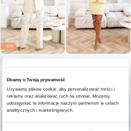
-20%
Jasnobeżowy elegancki garnitur
Żółty komplet damski ze
damski z piórami na rękawach
spódnicą i różą - Ricki
- Loreta
Cena
339,00 zł
Cena regularna
Cena
585,00 zł
468,00 zł
XS
S
M
L
Dbamy o Twoją prywatność
36
38
40
42
44
46
Używamy plików cookie, aby personalizować treści i 
reklamy oraz analizować ruch na stronie. Możemy 
favorite_border
favorite_border
udostępniać te informacje naszym partnerom w celach 
analitycznych i marketingowych.