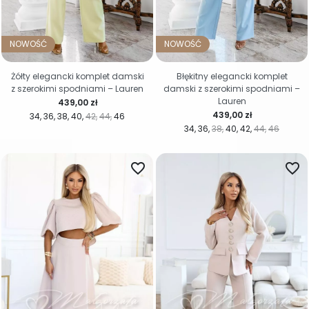
NOWOŚĆ
NOWOŚĆ
Żółty elegancki komplet damski
Błękitny elegancki komplet
z szerokimi spodniami – Lauren
damski z szerokimi spodniami –
Lauren
Cena
439,00 zł
Cena
439,00 zł
34
36
38
40
42
44
46
34
36
38
40
42
44
46
favorite_border
favorite_border