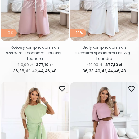
-10%
-10%
Różowy komplet damski z
Biały komplet damski z
szerokimi spodniami i bluzką –
szerokimi spodniami i bluzką –
Leandra
Leandra
Cena regularna
Cena
Cena regularna
Cena
419,00 zł
377,10 zł
419,00 zł
377,10 zł
36
38
40
42
44
46
48
36
38
40
42
44
46
48
favorite_border
favorite_border