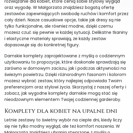
rozwiązanie dla kobiet, które cenią sobie stylowy wygląd
oraz wygodę. W Małgorzata znajdziesz bogatą ofertę
zestawów zapewniających swobodę ruchów i komfort przez
cały dzień. Nasze casualowe opcje, takie jak dresy są nie
tylko funkcjonalne, ale również modne, dzięki czemu
możesz czuć się pewnie w każdej sytuacji. Delikatne tkaniny
i elastyczne materiały sprawiają, że każdy zestaw
dopasowuje się do konkretnej figury.
Damskie komplety zaprojektowane z myślą o codziennym
użytkowaniu to propozycje, które doskonale sprawdzają się
zarówno w domowym zaciszu, jak i podczas aktywności na
świeżym powietrzu. Dzięki różnorodnym fasonom i kolorom
możesz wybrać zestaw, który najlepiej odpowiada Twoim
preferencjom oraz stylowi życia. Skorzystaj z naszej oferty i
zobacz, jak wygodne komplety damskie mogą stać się
nieodzownym elementem Twojej codziennej garderoby.
Komplety dla kobiet na upalne dni
Letnie zestawy to świetny wybór na ciepłe dni, kiedy liczy
się nie tylko modny wygląd, ale też komfort noszenia. W
Małgorzata znajdziesz ubrania stworzone z myślą o