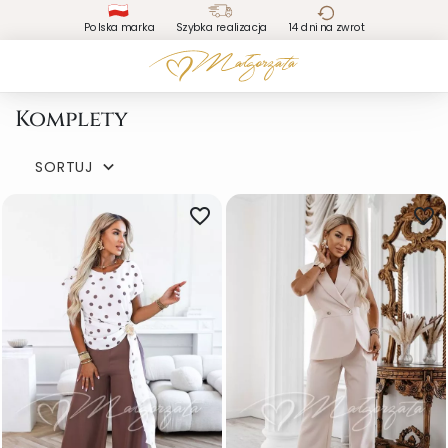
Polska marka
Szybka realizacja
14 dni na zwrot
Komplety
SORTUJ

favorite_border
favorite_border