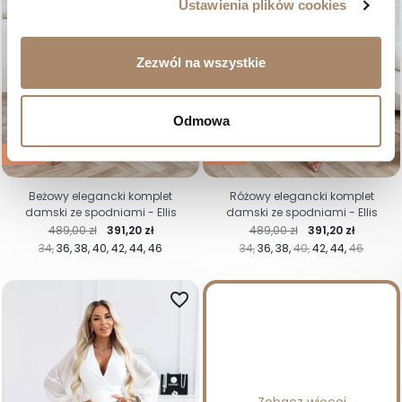
Ustawienia plików cookies
Zezwól na wszystkie
Odmowa
-20%
-20%
Beżowy elegancki komplet
Różowy elegancki komplet
damski ze spodniami - Ellis
damski ze spodniami - Ellis
Cena regularna
Cena
Cena regularna
Cena
489,00 zł
391,20 zł
489,00 zł
391,20 zł
34
36
38
40
42
44
46
34
36
38
40
42
44
46
favorite_border
Zobacz więcej