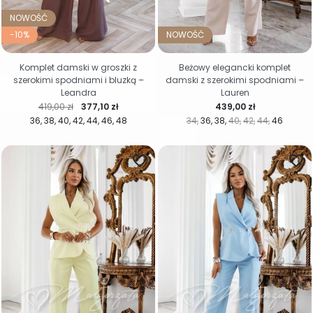
NOWOŚĆ
-10%
NOWOŚĆ
Komplet damski w groszki z
Beżowy elegancki komplet
szerokimi spodniami i bluzką –
damski z szerokimi spodniami –
Leandra
Lauren
Cena regularna
Cena
Cena
419,00 zł
377,10 zł
439,00 zł
36
38
40
42
44
46
48
34
36
38
40
42
44
46
favorite_border
favorite_border