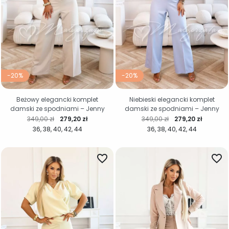
-20%
-20%
Beżowy elegancki komplet
Niebieski elegancki komplet
damski ze spodniami – Jenny
damski ze spodniami – Jenny
Cena regularna
Cena
Cena regularna
Cena
349,00 zł
279,20 zł
349,00 zł
279,20 zł
36
38
40
42
44
36
38
40
42
44
favorite_border
favorite_border