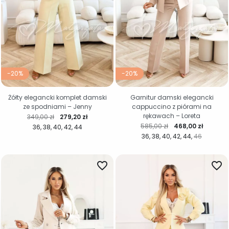
-20%
-20%
Żółty elegancki komplet damski
Garnitur damski elegancki
ze spodniami – Jenny
cappuccino z piórami na
rękawach – Loreta
Cena regularna
Cena
349,00 zł
279,20 zł
Cena regularna
Cena
585,00 zł
468,00 zł
36
38
40
42
44
36
38
40
42
44
46
favorite_border
favorite_border