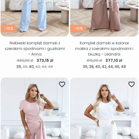
-15%
-10%
Niebieski komplet damski z
Komplet damski w kolorze
szerokimi spodniami i guzikami
mokka z szerokimi spodniami i
– Anna
bluzką – Leandra
Cena regularna
Cena
Cena regularna
Cena
439,00 zł
373,15 zł
419,00 zł
377,10 zł
36
38
40
42
44
46
36
38
40
42
44
46
48
favorite_border
favorite_border