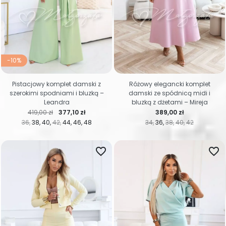
-10%
Pistacjowy komplet damski z
Różowy elegancki komplet
szerokimi spodniami i bluzką –
damski ze spódnicą midi i
Leandra
bluzką z dżetami – Mireja
Cena regularna
Cena
Cena
419,00 zł
377,10 zł
389,00 zł
36
38
40
42
44
46
48
34
36
38
40
42
favorite_border
favorite_border