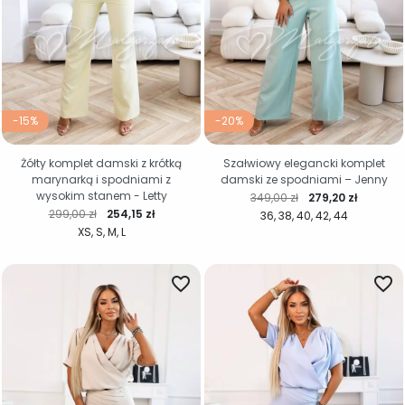
-15%
-20%
Żółty komplet damski z krótką
Szałwiowy elegancki komplet
marynarką i spodniami z
damski ze spodniami – Jenny
wysokim stanem - Letty
Cena regularna
Cena
349,00 zł
279,20 zł
Cena regularna
Cena
299,00 zł
254,15 zł
36
38
40
42
44
XS
S
M
L
favorite_border
favorite_border