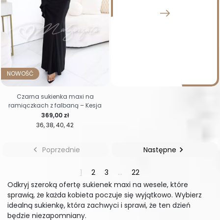
NOWOŚĆ
Czarna sukienka maxi na
ramiączkach z falbaną – Kesja
Cena
369,00 zł
36
38
40
42

Poprzednie
Następne

1
2
3
…
22
Odkryj szeroką ofertę sukienek maxi na wesele, które
sprawią, że każda kobieta poczuje się wyjątkowo. Wybierz
idealną sukienkę, która zachwyci i sprawi, że ten dzień
będzie niezapomniany.