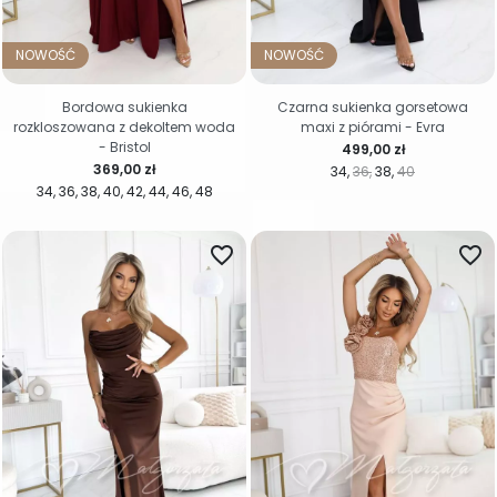
NOWOŚĆ
NOWOŚĆ
Bordowa sukienka
Czarna sukienka gorsetowa
rozkloszowana z dekoltem woda
maxi z piórami - Evra
- Bristol
Cena
499,00 zł
Cena
369,00 zł
34
36
38
40
34
36
38
40
42
44
46
48
favorite_border
favorite_border