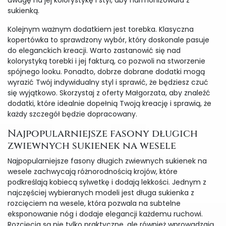
uwagę na jej kolorystykę i styl, aby harmonizowała z
sukienką.
Kolejnym ważnym dodatkiem jest torebka. Klasyczna
kopertówka to sprawdzony wybór, który doskonale pasuje
do eleganckich kreacji. Warto zastanowić się nad
kolorystyką torebki i jej fakturą, co pozwoli na stworzenie
spójnego looku. Ponadto, dobrze dobrane dodatki mogą
wyrazić Twój indywidualny styl i sprawić, że będziesz czuć
się wyjątkowo. Skorzystaj z oferty Małgorzata, aby znaleźć
dodatki, które idealnie dopełnią Twoją kreację i sprawią, że
każdy szczegół będzie dopracowany.
Najpopularniejsze fasony długich
zwiewnych sukienek na wesele
Najpopularniejsze fasony długich zwiewnych sukienek na
wesele zachwycają różnorodnością krojów, które
podkreślają kobiecą sylwetkę i dodają lekkości. Jednym z
najczęściej wybieranych modeli jest długa sukienka z
rozcięciem na wesele, która pozwala na subtelne
eksponowanie nóg i dodaje elegancji każdemu ruchowi.
Rozcięcia są nie tylko praktyczne, ale również wprowadzają