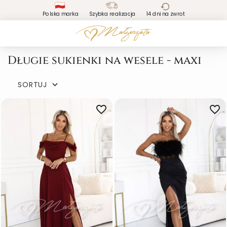
Polska marka
Szybka realizacja
14 dni na zwrot
Długie sukienki na wesele - maxi
SORTUJ

favorite_border
favorite_border