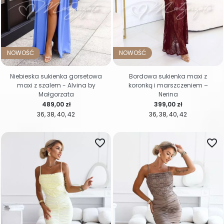
NOWOŚĆ
NOWOŚĆ
Niebieska sukienka gorsetowa
Bordowa sukienka maxi z
maxi z szalem - Alvina by
koronką i marszczeniem –
Małgorzata
Nerina
Cena
Cena
489,00 zł
399,00 zł
36
38
40
42
36
38
40
42
favorite_border
favorite_border