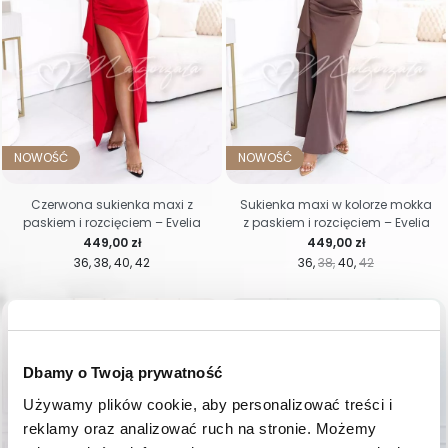
NOWOŚĆ
NOWOŚĆ
Czerwona sukienka maxi z
Sukienka maxi w kolorze mokka
paskiem i rozcięciem – Evelia
z paskiem i rozcięciem – Evelia
Cena
Cena
449,00 zł
449,00 zł
36
38
40
42
36
38
40
42
favorite_border
favorite_border
Dbamy o Twoją prywatność
Używamy plików cookie, aby personalizować treści i 
reklamy oraz analizować ruch na stronie. Możemy 