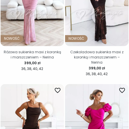
NOWOŚĆ
NOWOŚĆ
Różowa sukienka maxi z koronką
Czekoladowa sukienka maxi z
i marszczeniem – Nerina
koronką i marszczeniem –
Nerina
Cena
399,00 zł
Cena
399,00 zł
36
38
40
42
36
38
40
42
favorite_border
favorite_border