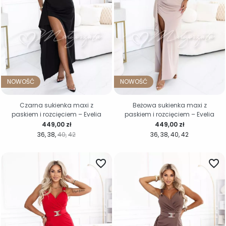
NOWOŚĆ
NOWOŚĆ
Czarna sukienka maxi z
Beżowa sukienka maxi z
paskiem i rozcięciem – Evelia
paskiem i rozcięciem – Evelia
Cena
Cena
449,00 zł
449,00 zł
36
38
40
42
36
38
40
42
favorite_border
favorite_border