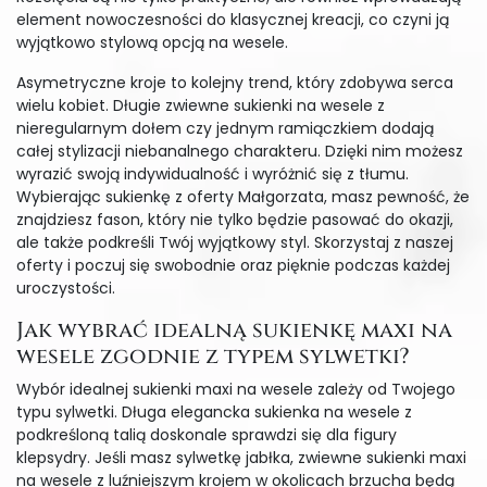
element nowoczesności do klasycznej kreacji, co czyni ją
wyjątkowo stylową opcją na wesele.
Asymetryczne kroje to kolejny trend, który zdobywa serca
wielu kobiet. Długie zwiewne sukienki na wesele z
nieregularnym dołem czy jednym ramiączkiem dodają
całej stylizacji niebanalnego charakteru. Dzięki nim możesz
wyrazić swoją indywidualność i wyróżnić się z tłumu.
Wybierając sukienkę z oferty Małgorzata, masz pewność, że
znajdziesz fason, który nie tylko będzie pasować do okazji,
ale także podkreśli Twój wyjątkowy styl. Skorzystaj z naszej
oferty i poczuj się swobodnie oraz pięknie podczas każdej
uroczystości.
Jak wybrać idealną sukienkę maxi na
wesele zgodnie z typem sylwetki?
Wybór idealnej sukienki maxi na wesele zależy od Twojego
typu sylwetki. Długa elegancka sukienka na wesele z
podkreśloną talią doskonale sprawdzi się dla figury
klepsydry. Jeśli masz sylwetkę jabłka, zwiewne sukienki maxi
na wesele z luźniejszym krojem w okolicach brzucha będą