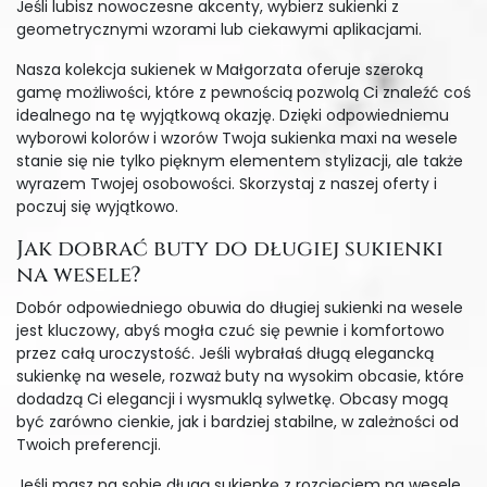
Jeśli lubisz nowoczesne akcenty, wybierz sukienki z
geometrycznymi wzorami lub ciekawymi aplikacjami.
Nasza kolekcja sukienek w Małgorzata oferuje szeroką
gamę możliwości, które z pewnością pozwolą Ci znaleźć coś
idealnego na tę wyjątkową okazję. Dzięki odpowiedniemu
wyborowi kolorów i wzorów Twoja sukienka maxi na wesele
stanie się nie tylko pięknym elementem stylizacji, ale także
wyrazem Twojej osobowości. Skorzystaj z naszej oferty i
poczuj się wyjątkowo.
Jak dobrać buty do długiej sukienki
na wesele?
Dobór odpowiedniego obuwia do długiej sukienki na wesele
jest kluczowy, abyś mogła czuć się pewnie i komfortowo
przez całą uroczystość. Jeśli wybrałaś długą elegancką
sukienkę na wesele, rozważ buty na wysokim obcasie, które
dodadzą Ci elegancji i wysmuklą sylwetkę. Obcasy mogą
być zarówno cienkie, jak i bardziej stabilne, w zależności od
Twoich preferencji.
Jeśli masz na sobie długą sukienkę z rozcięciem na wesele,