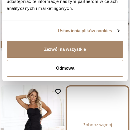
udostępniać te informacje naszym partnerom w celach 
analitycznych i marketingowych.
Ustawienia plików cookies
BESTSELLER
NOWOŚĆ
NOWOŚĆ
Zezwól na wszystkie
Fuksjowa sukienka maxi z
Czekoladowa sukienka maxi na
paskiem i rozcięciem – Evelia
ramiączkach z falbaną – Kesja
Odmowa
Cena
Cena
449,00 zł
369,00 zł
36
38
40
42
36
38
40
42
favorite_border
Zobacz więcej