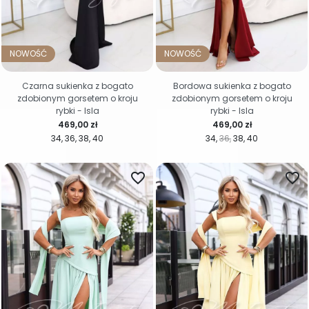
NOWOŚĆ
NOWOŚĆ
Czarna sukienka z bogato
Bordowa sukienka z bogato
zdobionym gorsetem o kroju
zdobionym gorsetem o kroju
rybki - Isla
rybki - Isla
Cena
Cena
469,00 zł
469,00 zł
34
36
38
40
34
36
38
40
favorite_border
favorite_border