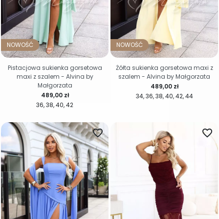
NOWOŚĆ
NOWOŚĆ
Pistacjowa sukienka gorsetowa
Żółta sukienka gorsetowa maxi z
maxi z szalem - Alvina by
szalem - Alvina by Małgorzata
Małgorzata
Cena
489,00 zł
Cena
489,00 zł
34
36
38
40
42
44
36
38
40
42
favorite_border
favorite_border