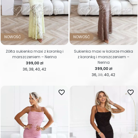
NOWOŚĆ
NOWOŚĆ
Żółta sukienka maxi z koronką i
Sukienka maxi w kolorze mokka
marszczeniem – Nerina
z koronką i marszczeniem –
Nerina
Cena
399,00 zł
Cena
399,00 zł
36
38
40
42
36
38
40
42
favorite_border
favorite_border