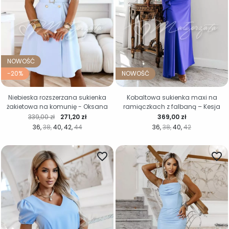
NOWOŚĆ
-20%
NOWOŚĆ
Niebieska rozszerzana sukienka
Kobaltowa sukienka maxi na
żakietowa na komunię - Oksana
ramiączkach z falbaną – Kesja
Cena regularna
Cena
Cena
339,00 zł
271,20 zł
369,00 zł
36
38
40
42
44
36
38
40
42
favorite_border
favorite_border