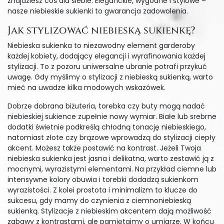
znajdziesz coś dla siebie. Eleganckie, wygodne i stylowe –
nasze niebieskie sukienki to gwarancja zadowolenia.
Jak stylizować niebieską sukienkę?
Niebieska sukienka to niezawodny element garderoby
każdej kobiety, dodający elegancji i wyrafinowania każdej
stylizacji. To z pozoru uniwersalne ubranie potrafi przykuć
uwagę. Gdy myślimy o stylizacji z niebieską sukienką, warto
mieć na uwadze kilka modowych wskazówek.
Dobrze dobrana biżuteria, torebka czy buty mogą nadać
niebieskiej sukience zupełnie nowy wymiar. Białe lub srebrne
dodatki świetnie podkreślą chłodną tonację niebieskiego,
natomiast złote czy brązowe wprowadzą do stylizacji ciepły
akcent. Możesz także postawić na kontrast. Jeżeli Twoja
niebieska sukienka jest jasna i delikatna, warto zestawić ją z
mocnymi, wyrazistymi elementami. Na przykład ciemne lub
intensywne kolory obuwia i torebki dodadzą sukienkom
wyrazistości. Z kolei prostota i minimalizm to klucze do
sukcesu, gdy mamy do czynienia z ciemnoniebieską
sukienką. Stylizacje z niebieskim akcentem dają możliwość
zabawy z kontrastami, ale pamiętajmy o umiarze. W końcu