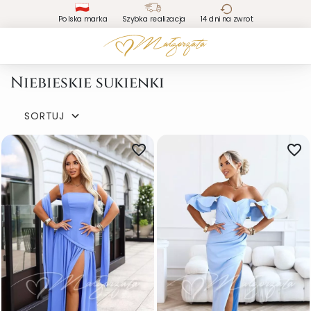
Polska marka
Szybka realizacja
14 dni na zwrot
Niebieskie sukienki
SORTUJ

favorite_border
favorite_border