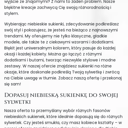
wyjście ze znajomymi? Z nami to żaden problem. Nasze
błękitne kreacje zachwycą Cię swoją różnorodnością i
stylem.
Wybierając niebieskie sukienki, zdecydowanie podkreślasz
swój styl i pokazujesz, że jesteś na bieżąco z najnowszymi
trendami. My oferujemy nie tylko klasyczne, gładkie
modele, ale także te z ciekawymi wzorami i dodatkami.
Błękit jest uniwersalnym kolorem, który pasuje do każdej
okazji i każdej kobiety. Można go łączyć z różnymi
dodatkami i butami, tworząc niezwykle stylowe i modne
zestawy. W naszej ofercie znajdziesz sukienki na różne
okazje, które doskonale podkreślą Twoją sylwetkę i zwrócą
na Ciebie uwagę w tłumie. Zobacz naszą ofertę i przekonaj
się sam!
Dopasuj niebieską sukienkę do swojej
sylwetki
Nasza oferta to przemyślany wybór różnych fasonów
niebieskich sukienek, które idealnie dopasują się do różnych
sylwetek. Czy jesteś smukła, czy masz kobiece kształty – w