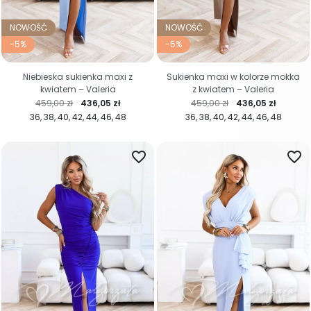
NOWOŚĆ
NOWOŚĆ
-5%
-5%
Niebieska sukienka maxi z
Sukienka maxi w kolorze mokka
kwiatem – Valeria
z kwiatem – Valeria
Cena regularna
Cena
Cena regularna
Cena
459,00 zł
436,05 zł
459,00 zł
436,05 zł
36
38
40
42
44
46
48
36
38
40
42
44
46
48
favorite_border
favorite_border