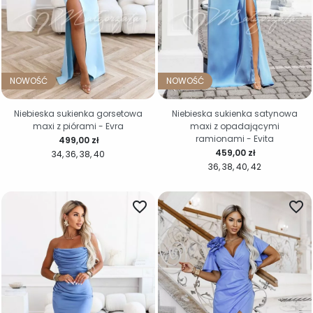
NOWOŚĆ
NOWOŚĆ
Niebieska sukienka gorsetowa
Niebieska sukienka satynowa
maxi z piórami - Evra
maxi z opadającymi
ramionami - Evita
Cena
499,00 zł
Cena
459,00 zł
34
36
38
40
36
38
40
42
favorite_border
favorite_border