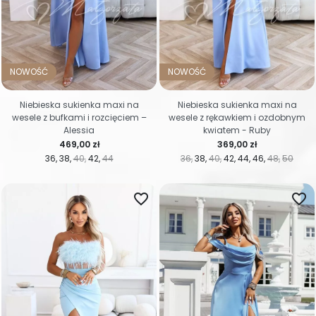
NOWOŚĆ
NOWOŚĆ
Niebieska sukienka maxi na
Niebieska sukienka maxi na
wesele z bufkami i rozcięciem –
wesele z rękawkiem i ozdobnym
Alessia
kwiatem - Ruby
Cena
Cena
469,00 zł
369,00 zł
36
38
40
42
44
36
38
40
42
44
46
48
50
favorite_border
favorite_border