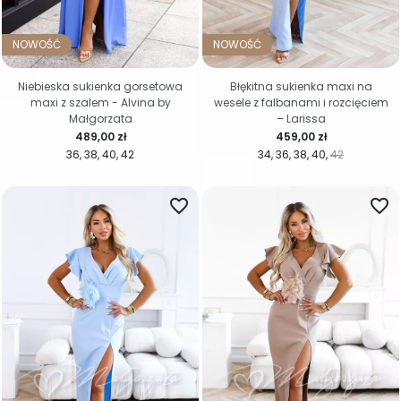
NOWOŚĆ
NOWOŚĆ
Niebieska sukienka gorsetowa
Błękitna sukienka maxi na
maxi z szalem - Alvina by
wesele z falbanami i rozcięciem
Małgorzata
– Larissa
Cena
Cena
489,00 zł
459,00 zł
36
38
40
42
34
36
38
40
42
favorite_border
favorite_border