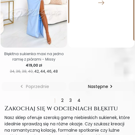
Błękitna sukienka maxi na jedno
ramię z piórami - Missy
Cena
419,00 zł
34
36
38
40
42
44
46
48

Poprzednie
Następne

1
2
3
4
Zakochaj się w odcieniach błękitu
Nasz sklep oferuje szeroką gamę niebieskich sukienek, które
idealnie sprawdzą się na różne okazje. Czy szukasz kreacji
na romantyczną kolację, formalne spotkanie czy luźne