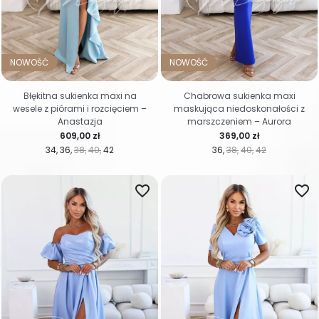
NOWOŚĆ
NOWOŚĆ
Błękitna sukienka maxi na
Chabrowa sukienka maxi
wesele z piórami i rozcięciem –
maskująca niedoskonałości z
Anastazja
marszczeniem – Aurora
Cena
Cena
609,00 zł
369,00 zł
34
36
38
40
42
36
38
40
42
favorite_border
favorite_border