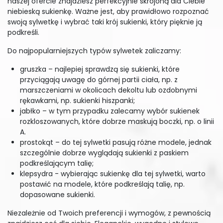
naszej ofercie znajdziesz perfekcyjnie skrojoną dla Ciebie
niebieską sukienkę. Ważne jest, aby prawidłowo rozpoznać
swoją sylwetkę i wybrać taki krój sukienki, który pięknie ją
podkreśli.
Do najpopularniejszych typów sylwetek zaliczamy:
gruszka – najlepiej sprawdzą się sukienki, które
przyciągają uwagę do górnej partii ciała, np. z
marszczeniami w okolicach dekoltu lub ozdobnymi
rękawkami, np. sukienki hiszpanki;
jabłko – w tym przypadku zalecamy wybór sukienek
rozkloszowanych, które dobrze maskują boczki, np. o linii
A.
prostokąt – do tej sylwetki pasują różne modele, jednak
szczególnie dobrze wyglądają sukienki z paskiem
podkreślającym talię;
klepsydra - wybierając sukienkę dla tej sylwetki, warto
postawić na modele, które podkreślają talię, np.
dopasowane sukienki.
Niezależnie od Twoich preferencji i wymogów, z pewnością