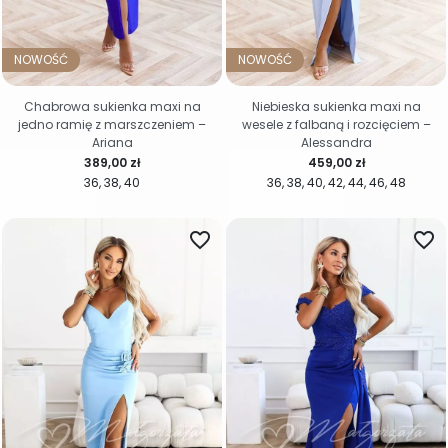
NOWOŚĆ
NOWOŚĆ
Chabrowa sukienka maxi na
Niebieska sukienka maxi na
jedno ramię z marszczeniem –
wesele z falbaną i rozcięciem –
Ariana
Alessandra
Cena
Cena
389,00 zł
459,00 zł
36
38
40
36
38
40
42
44
46
48
favorite_border
favorite_border