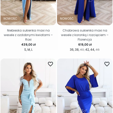
NOWOŚĆ
NOWOŚĆ
Niebieska sukienka maxi na
Chabrowa sukienka maxi na
wesele z ozdobnymi kwiatami –
wesele z koronką i rozcięciem –
Roxi
Florencja
Cena
Cena
439,00 zł
619,00 zł
S
M
L
36
38
40
42
44
46
favorite_border
favorite_border