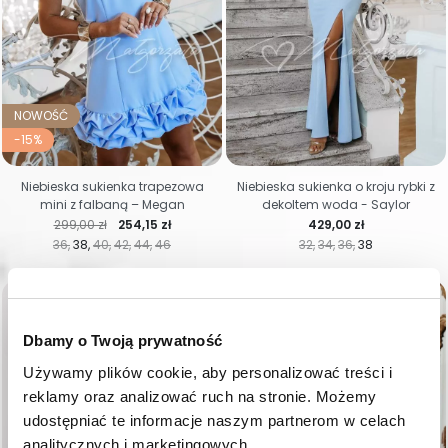
NOWOŚĆ
-15%
Niebieska sukienka trapezowa
Niebieska sukienka o kroju rybki z
mini z falbaną – Megan
dekoltem woda - Saylor
Cena regularna
Cena
Cena
299,00 zł
254,15 zł
429,00 zł
36
38
40
42
44
46
32
34
36
38
favorite_border
favorite_border
Dbamy o Twoją prywatność
Używamy plików cookie, aby personalizować treści i 
reklamy oraz analizować ruch na stronie. Możemy 
udostępniać te informacje naszym partnerom w celach 
analitycznych i marketingowych.