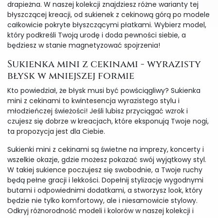
drapieżna. W naszej kolekcji znajdziesz różne warianty tej
błyszczącej kreacji, od sukienek z cekinową górą po modele
całkowicie pokryte błyszczącymi płatkami. Wybierz model,
który podkreśli Twoją urodę i doda pewności siebie, a
będziesz w stanie magnetyzować spojrzenia!
Sukienka mini z cekinami - wyrazisty
błysk w mniejszej formie
Kto powiedział, że błysk musi być powściągliwy? Sukienka
mini z cekinami to kwintesencja wyrazistego stylu i
młodzieńczej świeżości! Jeśli lubisz przyciągać wzrok i
czujesz się dobrze w kreacjach, które eksponują Twoje nogi,
ta propozycja jest dla Ciebie.
Sukienki mini z cekinami są świetne na imprezy, koncerty i
wszelkie okazje, gdzie możesz pokazać swój wyjątkowy styl.
W takiej sukience poczujesz się swobodnie, a Twoje ruchy
będą pełne gracji i lekkości. Dopełnij stylizację wygodnymi
butami i odpowiednimi dodatkami, a stworzysz look, który
będzie nie tylko komfortowy, ale i niesamowicie stylowy.
Odkryj różnorodność modeli i kolorów w naszej kolekcji i