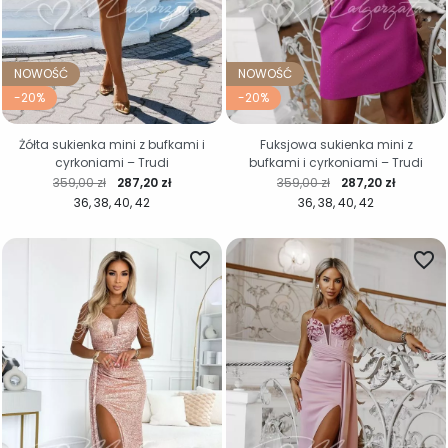
NOWOŚĆ
NOWOŚĆ
-20%
-20%
Żółta sukienka mini z bufkami i
Fuksjowa sukienka mini z
cyrkoniami – Trudi
bufkami i cyrkoniami – Trudi
Cena regularna
Cena
Cena regularna
Cena
359,00 zł
287,20 zł
359,00 zł
287,20 zł
36
38
40
42
36
38
40
42
favorite_border
favorite_border