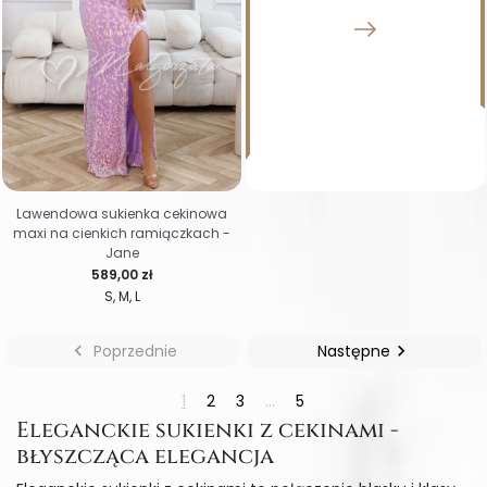
Lawendowa sukienka cekinowa
maxi na cienkich ramiączkach -
Jane
Cena
589,00 zł
S
M
L

Poprzednie
Następne

1
2
3
…
5
Eleganckie sukienki z cekinami -
błyszcząca elegancja