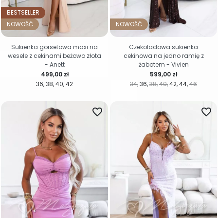
BESTSELLER
NOWOŚĆ
NOWOŚĆ
Sukienka gorsetowa maxi na
Czekoladowa sukienka
wesele z cekinami beżowo złota
cekinowa na jedno ramię z
- Anett
żabotem - Vivien
Cena
Cena
499,00 zł
599,00 zł
36
38
40
42
34
36
38
40
42
44
46
favorite_border
favorite_border