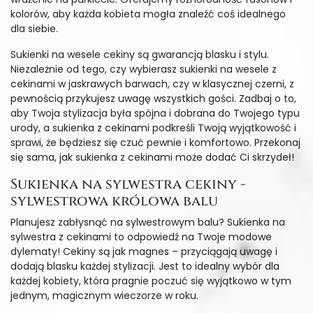
kolorów, aby każda kobieta mogła znaleźć coś idealnego
dla siebie.
Sukienki na wesele cekiny są gwarancją blasku i stylu.
Niezależnie od tego, czy wybierasz sukienki na wesele z
cekinami w jaskrawych barwach, czy w klasycznej czerni, z
pewnością przykujesz uwagę wszystkich gości. Zadbaj o to,
aby Twoja stylizacja była spójna i dobrana do Twojego typu
urody, a sukienka z cekinami podkreśli Twoją wyjątkowość i
sprawi, że będziesz się czuć pewnie i komfortowo. Przekonaj
się sama, jak sukienka z cekinami może dodać Ci skrzydeł!
Sukienka na sylwestra cekiny -
sylwestrowa królowa balu
Planujesz zabłysnąć na sylwestrowym balu? Sukienka na
sylwestra z cekinami to odpowiedź na Twoje modowe
dylematy! Cekiny są jak magnes – przyciągają uwagę i
dodają blasku każdej stylizacji. Jest to idealny wybór dla
każdej kobiety, która pragnie poczuć się wyjątkowo w tym
jednym, magicznym wieczorze w roku.