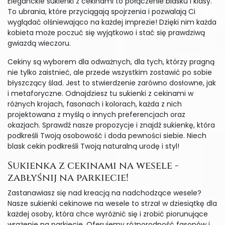
Eleganckie sukienki z cekinami to połączenie blasku i klasy.
To ubrania, które przyciągają spojrzenia i pozwalają Ci
wyglądać olśniewająco na każdej imprezie! Dzięki nim każda
kobieta może poczuć się wyjątkowo i stać się prawdziwą
gwiazdą wieczoru.
Cekiny są wyborem dla odważnych, dla tych, którzy pragną
nie tylko zaistnieć, ale przede wszystkim zostawić po sobie
błyszczący ślad. Jest to stwierdzenie zarówno dosłowne, jak
i metaforyczne. Odnajdziesz tu sukienki z cekinami w
różnych krojach, fasonach i kolorach, każda z nich
projektowana z myślą o innych preferencjach oraz
okazjach. Sprawdź nasze propozycje i znajdź sukienkę, która
podkreśli Twoją osobowość i doda pewności siebie. Niech
blask cekin podkreśli Twoją naturalną urodę i styl!
Sukienka z cekinami na wesele -
zabłyśnij na parkiecie!
Zastanawiasz się nad kreacją na nadchodzące wesele?
Nasze sukienki cekinowe na wesele to strzał w dziesiątkę dla
każdej osoby, która chce wyróżnić się i zrobić piorunujące
wrażenie na parkiecie. Oferujemy różnorodność fasonów i