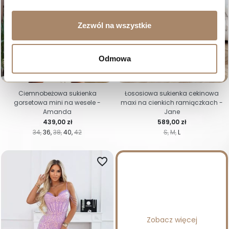
Zezwól na wszystkie
Odmowa
Ciemnobeżowa sukienka
Łososiowa sukienka cekinowa
gorsetowa mini na wesele -
maxi na cienkich ramiączkach -
Amanda
Jane
Cena
Cena
439,00 zł
589,00 zł
34
36
38
40
42
S
M
L
favorite_border
Zobacz więcej