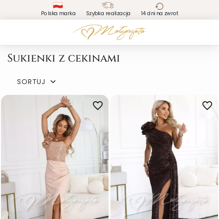
Polska marka
Szybka realizacja
14 dni na zwrot
Sukienki z cekinami
SORTUJ

favorite_border
favorite_border