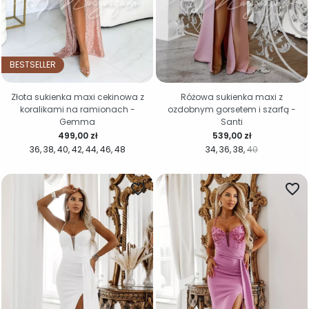
BESTSELLER
Złota sukienka maxi cekinowa z
Różowa sukienka maxi z
koralikami na ramionach -
ozdobnym gorsetem i szarfą -
Gemma
Santi
Cena
Cena
499,00 zł
539,00 zł
36
38
40
42
44
46
48
34
36
38
40
favorite_border
favorite_border