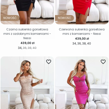
NOWOŚĆ
NOWOŚĆ
Czarna sukienka gorsetowa
Czerwona sukienka gorsetowa
mini z ozdobnymi kamieniami -
mini z kamieniami - Nessi
Nessi
Cena
439,00 zł
Cena
439,00 zł
34
36
38
40
34
36
38
40
favorite_border
favorite_border