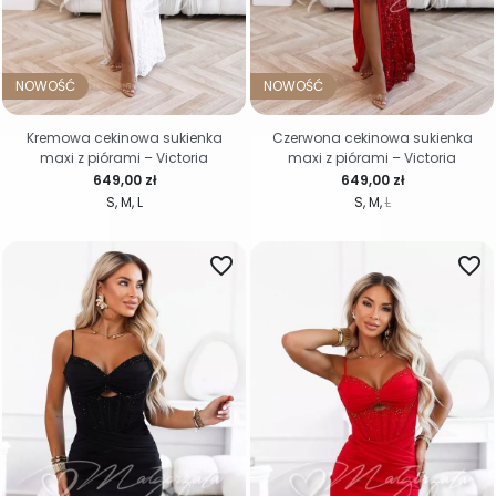
NOWOŚĆ
NOWOŚĆ
Kremowa cekinowa sukienka
Czerwona cekinowa sukienka
maxi z piórami – Victoria
maxi z piórami – Victoria
Cena
Cena
649,00 zł
649,00 zł
S
M
L
S
M
L
favorite_border
favorite_border