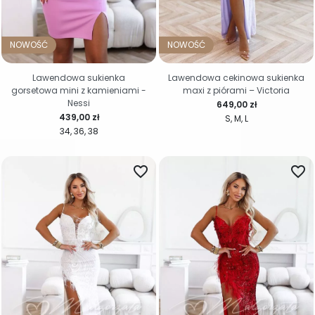
NOWOŚĆ
NOWOŚĆ
Lawendowa sukienka
Lawendowa cekinowa sukienka
gorsetowa mini z kamieniami -
maxi z piórami – Victoria
Nessi
Cena
649,00 zł
Cena
439,00 zł
S
M
L
34
36
38
favorite_border
favorite_border