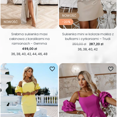
NOWOŚĆ
NOWOŚĆ
-20%
Srebrna sukienka maxi
Sukienka mini w kolorze mokka z
cekinowa z koralikami na
bufkami i cyrkoniami – Trudi
ramionach - Gemma
Cena regularna
Cena
359,00 zł
287,20 zł
Cena
499,00 zł
36
38
40
42
36
38
40
42
44
46
48
favorite_border
favorite_border