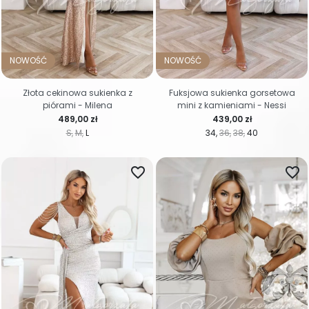
NOWOŚĆ
NOWOŚĆ
Złota cekinowa sukienka z
Fuksjowa sukienka gorsetowa
piórami - Milena
mini z kamieniami - Nessi
Cena
Cena
489,00 zł
439,00 zł
S
M
L
34
36
38
40
favorite_border
favorite_border