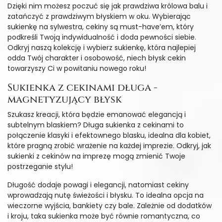
Dzięki nim możesz poczuć się jak prawdziwa królowa balu i
zatańczyć z prawdziwym błyskiem w oku. Wybierając
sukienkę na sylwestra, cekiny są must-have’em, który
podkreśli Twoją indywidualność i doda pewności siebie.
Odkryj naszą kolekcję i wybierz sukienkę, która najlepiej
odda Twój charakter i osobowość, niech błysk cekin
towarzyszy Ci w powitaniu nowego roku!
Sukienka z cekinami długa -
magnetyzujący błysk
Szukasz kreacji, która będzie emanować elegancją i
subtelnym blaskiem? Długa sukienka z cekinami to
połączenie klasyki i efektownego blasku, idealna dla kobiet,
które pragną zrobić wrażenie na każdej imprezie. Odkryj, jak
sukienki z cekinów na imprezę mogą zmienić Twoje
postrzeganie stylu!
Długość dodaje powagi i elegancji, natomiast cekiny
wprowadzają nutę świeżości i błysku. To idealna opcja na
wieczorne wyjścia, bankiety czy bale. Zależnie od dodatków
i kroju, taka sukienka może być równie romantyczna, co