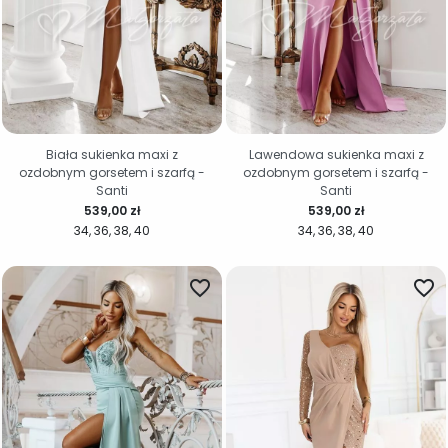
Biała sukienka maxi z
Lawendowa sukienka maxi z
ozdobnym gorsetem i szarfą -
ozdobnym gorsetem i szarfą -
Santi
Santi
Cena
Cena
539,00 zł
539,00 zł
34
36
38
40
34
36
38
40
favorite_border
favorite_border