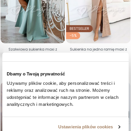
BESTSELLER
-5%
Szałwiowa sukienka maxi z
Sukienka na jedno ramię maxi z
ozdobnym gorsetem i szarfą -
cekinami mokka - Malwa
Santi
Cena regularna
Cena
489,00 zł
464,55 zł
Cena
539,00 zł
36
38
40
42
44
46
34
36
38
40
Dbamy o Twoją prywatność
Używamy plików cookie, aby personalizować treści i 
favorite_border
favorite_border
reklamy oraz analizować ruch na stronie. Możemy 
udostępniać te informacje naszym partnerom w celach 
analitycznych i marketingowych.
Ustawienia plików cookies