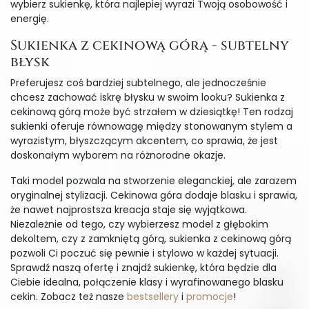
wybierz sukienkę, która najlepiej wyrazi Twoją osobowość i
energię.
Sukienka z cekinową górą - subtelny
błysk
Preferujesz coś bardziej subtelnego, ale jednocześnie
chcesz zachować iskrę błysku w swoim looku? Sukienka z
cekinową górą może być strzałem w dziesiątkę! Ten rodzaj
sukienki oferuje równowagę między stonowanym stylem a
wyrazistym, błyszczącym akcentem, co sprawia, że jest
doskonałym wyborem na różnorodne okazje.
Taki model pozwala na stworzenie eleganckiej, ale zarazem
oryginalnej stylizacji. Cekinowa góra dodaje blasku i sprawia,
że nawet najprostsza kreacja staje się wyjątkowa.
Niezależnie od tego, czy wybierzesz model z głębokim
dekoltem, czy z zamkniętą górą, sukienka z cekinową górą
pozwoli Ci poczuć się pewnie i stylowo w każdej sytuacji.
Sprawdź naszą ofertę i znajdź sukienkę, która będzie dla
Ciebie idealna, połączenie klasy i wyrafinowanego blasku
cekin. Zobacz też nasze
bestsellery
i
promocje
!