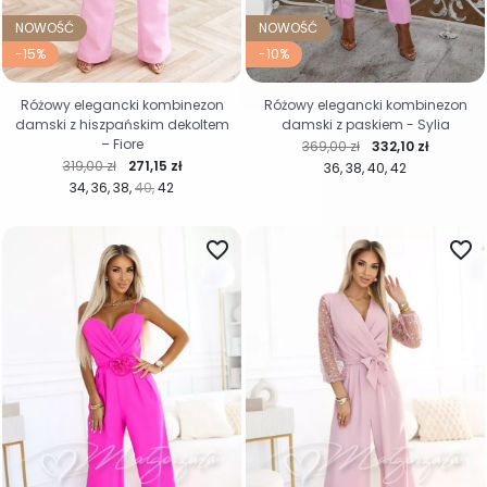
NOWOŚĆ
NOWOŚĆ
-15%
-10%
Różowy elegancki kombinezon
Różowy elegancki kombinezon
damski z hiszpańskim dekoltem
damski z paskiem - Sylia
– Fiore
Cena regularna
Cena
369,00 zł
332,10 zł
Cena regularna
Cena
319,00 zł
271,15 zł
36
38
40
42
34
36
38
40
42
favorite_border
favorite_border