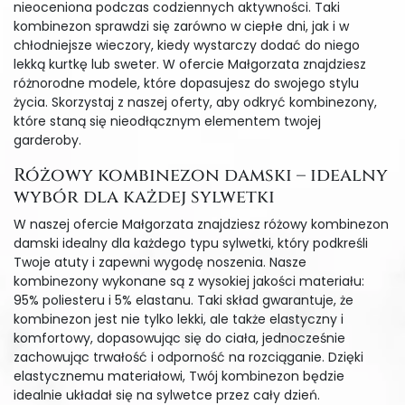
nieoceniona podczas codziennych aktywności. Taki
kombinezon sprawdzi się zarówno w ciepłe dni, jak i w
chłodniejsze wieczory, kiedy wystarczy dodać do niego
lekką kurtkę lub sweter. W ofercie Małgorzata znajdziesz
różnorodne modele, które dopasujesz do swojego stylu
życia. Skorzystaj z naszej oferty, aby odkryć kombinezony,
które staną się nieodłącznym elementem twojej
garderoby.
Różowy kombinezon damski – idealny
wybór dla każdej sylwetki
W naszej ofercie Małgorzata znajdziesz różowy kombinezon
damski idealny dla każdego typu sylwetki, który podkreśli
Twoje atuty i zapewni wygodę noszenia. Nasze
kombinezony wykonane są z wysokiej jakości materiału:
95% poliesteru i 5% elastanu. Taki skład gwarantuje, że
kombinezon jest nie tylko lekki, ale także elastyczny i
komfortowy, dopasowując się do ciała, jednocześnie
zachowując trwałość i odporność na rozciąganie. Dzięki
elastycznemu materiałowi, Twój kombinezon będzie
idealnie układał się na sylwetce przez cały dzień.