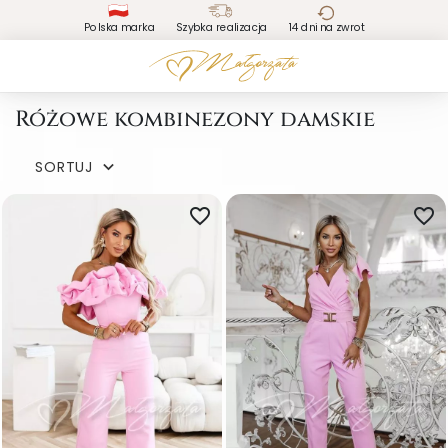
Polska marka
Szybka realizacja
14 dni na zwrot
Różowe kombinezony damskie
SORTUJ

favorite_border
favorite_border