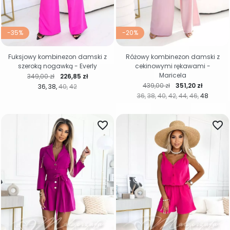
-35%
-20%
Fuksjowy kombinezon damski z
Różowy kombinezon damski z
szeroką nogawką - Everly
cekinowymi rękawami -
Maricela
Cena regularna
Cena
349,00 zł
226,85 zł
Cena regularna
Cena
439,00 zł
351,20 zł
36
38
40
42
36
38
40
42
44
46
48
favorite_border
favorite_border