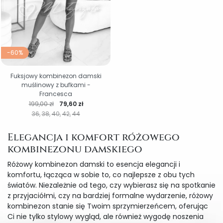
-60%
Fuksjowy kombinezon damski
muślinowy z bufkami -
Francesca
Cena regularna
Cena
199,00 zł
79,60 zł
36
38
40
42
44
Elegancja i komfort różowego
kombinezonu damskiego
Różowy kombinezon damski to esencja elegancji i
komfortu, łącząca w sobie to, co najlepsze z obu tych
światów. Niezależnie od tego, czy wybierasz się na spotkanie
z przyjaciółmi, czy na bardziej formalne wydarzenie, różowy
kombinezon stanie się Twoim sprzymierzeńcem, oferując
Ci nie tylko stylowy wygląd, ale również wygodę noszenia