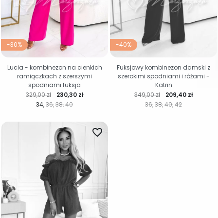
-30%
-40%
Lucia - kombinezon na cienkich
Fuksjowy kombinezon damski z
ramiączkach z szerszymi
szerokimi spodniami i różami -
spodniami fuksja
Katrin
Cena regularna
Cena
Cena regularna
Cena
329,00 zł
230,30 zł
349,00 zł
209,40 zł
34
36
38
40
36
38
40
42
favorite_border