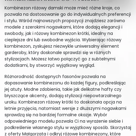
Kombinezon różowy damski może mieć różne kroje, co
pozwala na dostosowanie go do indywidualnych preferencji
i stylu. Wśród najnowszych propozycji znajdziesz zarówno
modele z szerokimi nogawkami, które dodają elegancji i
swobody, jak i różowy kombinezon krótki, idealny na
cieplejsze dni lub swobodne wyjścia. Wybierając różowy
kombinezon, zyskujesz niezwykle uniwersalny element
garderoby, który doskonale sprawdzi się w różnych
stylizacjach. Możesz łatwo połączyć go z subtelnymi
dodatkami, by stworzyć wyjątkowy wygląd.
Różnorodność dostępnych fasonów pozwala na
dopasowanie kombinezonu do każdej figury, podkreślając
jej atuty. Modne zdobienia, takie jak delikatne hafty czy
błyszczące akcenty, dodają stylizacji niepowtarzalnego
uroku. Kombinezon różowy krótki to doskonała opcja na
letnie przyjęcia, natomiast wersje z dłuższymi nogawkami
sprawdzą się na bardziej formalne okazje. Wybór
odpowiedniego modelu pozwala Ci na wyrażenie siebie i
podkreślenie własnego stylu w wyjątkowy sposób. Skorzystaj
z oferty Małgorzata i odkryj różowe kombinezony, które