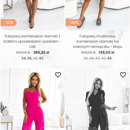
-20%
-30%
Fuksjowy kombinezon damski z
Fuksjowy muślinowy
krótkimi spodenkami i paskiem -
kombinezon damski na
Lati
szerszym ramiączku - Maja
Cena regularna
Cena
Cena regularna
Cena
319,00 zł
255,20 zł
199,00 zł
139,30 zł
34
36
38
40
36
38
40
42
44
favorite_border
favorite_border