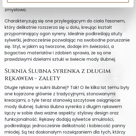
które chcą przyciągnąć spojrzenia i poczuć się niezwykle
zmysłowo.
Charakteryzują się one przylegającym do ciała fasonem,
który delikatnie rozszerza się u dołu, kreując kształt
przypominający ogon syreny. Idealnie podkreślają atuty
sylwetki, jednocześnie pozwalając na swobodne poruszanie
się. Styl, w jakim są tworzone, dodaje im świeżości, a
bogactwo materiałów i zdobień sprawia, że są one
prawdziwymi dziełami sztuki w świecie mody ślubnej.
Suknia ślubna syrenka z długim
rękawem - zalety
Długie rękawy w sukni ślubnej? Tak! O ile kilka lat temu były
one kojarzone głównie z tradycyjnymi, stonowanymi
kreacjami, o tyle teraz stanowią szczytowe osiągnięcie
mody ślubnej. Suknia ślubna syrenka z długim rękawem
łączy w sobie dwa ważne aspekty: stylowy design oraz
funkcjonalność. Rękawy dodają sylwetce smukłości,
podkreślając jednocześnie delikatność i kobiecość panny
młodej. Są też doskonałym rozwiązaniem dla tych, którzy