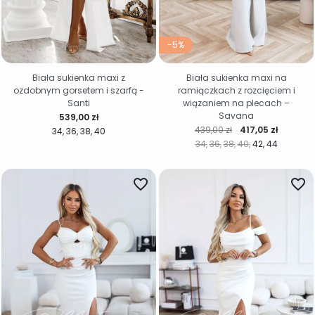
-5%
Biała sukienka maxi z
Biała sukienka maxi na
ozdobnym gorsetem i szarfą -
ramiączkach z rozcięciem i
Santi
wiązaniem na plecach –
Savana
Cena
539,00 zł
Cena regularna
Cena
439,00 zł
417,05 zł
34
36
38
40
34
36
38
40
42
44
favorite_border
favorite_border