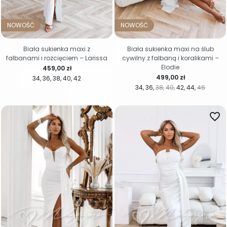
NOWOŚĆ
NOWOŚĆ
Biała sukienka maxi z
Biała sukienka maxi na ślub
falbanami i rozcięciem – Larissa
cywilny z falbaną i koralikami –
Elodie
Cena
459,00 zł
Cena
499,00 zł
34
36
38
40
42
34
36
38
40
42
44
46
favorite_border
favorite_border