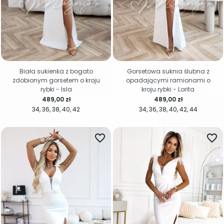
Biała sukienka z bogato
Gorsetowa suknia ślubna z
zdobionym gorsetem o kroju
opadającymi ramionami o
rybki - Isla
kroju rybki - Lorita
Cena
Cena
489,00 zł
489,00 zł
34
36
38
40
42
34
36
38
40
42
44
favorite_border
favorite_border