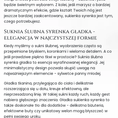
będzie świetnym wyborem. Z kolei, jeśli marzysz o bardziej
dramatycznym efekcie, gdzie kształt Twoich nóg jest
jeszcze bardziej zaakcentowany, sukienka syrenka jest tym,
czego potrzebujesz.
Suknia ślubna syrenka gładka -
elegancja w najczystszej formie
Kiedy myślimy o sukni ślubnej, wyobrażenia często są
przepełnione błyskiem, koronkami i wieloma detalem. A co
jeśli prawdziwe piękno tkwi w prostocie? Suknia ślubna
syrenka gładka to esencja wyrafinowanej elegancji. Jej
minimalistyczny design pozwala skupić uwagę na
najważniejszym elemencie - sylwetce panny młodej.
Gładka tkanina, przylegająca do ciała i delikatnie
rozszerzająca się u dołu, kreuje efektowną, ale
nieprzesadzoną linię. W takiej sukni każdy ruch, każdy gest
nabiera głębszego znaczenia. Gładka sukienka syrenka to
także doskonałe tło dla dodatków - delikatna biżuteria,
efektowne buty czy unikatowy welon mogą błyszczeć w
pełni swojego uroku.