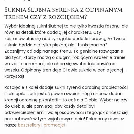
Suknia ślubna syrenka z odpinanym
trenem czy z rozcięciem?
Wybór idealnej sukni ślubnej to nie tylko kwestia fasonu, ale
również detali, które dodają jej charakteru. Czy
zastanawiałaś się nad tym, jakie dodatki sprawią, że Twoja
suknia będzie nie tylko piękna, ale i funkcjonalna?
Zacznijmy od odpinanego trenu. To genialne rozwiązanie
dla tych, którzy marzą o długim, robiącym wrażenie trenie
w czasie ceremonii, ale chcą się swobodnie bawić na
weselu. Odpinany tren daje Ci dwie suknie w cenie jednej -
korzystaj!
Rozcięcie z kolei dodaje sukni syrenki odrobinę drapieżności
i seksapilu. Jeśli jesteś pewna swoich nóg i chcesz dodać
kreacji odrobinę pikanterii - to coś dla Ciebie. Wybór należy
do Ciebie, ale pamiętaj, aby każdy detal był
odzwierciedleniem Twojej osobowości i tego, jak chcesz się
prezentować w tym wyjątkowym dniu! Polecamy również
nasze
bestsellery
i
promocje
!