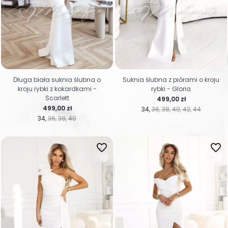
Długa biała suknia ślubna o
Suknia ślubna z piórami o kroju
kroju rybki z kokardkami -
rybki - Gloria
Scarlett
Cena
499,00 zł
Cena
499,00 zł
34
36
38
40
42
44
34
36
38
40
favorite_border
favorite_border