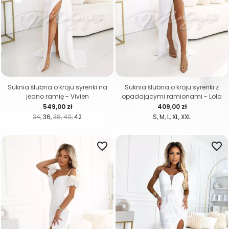
Suknia ślubna o kroju syrenki na
Suknia ślubna o kroju syrenki z
jedno ramię - Vivien
opadającymi ramionami - Lola
Cena
Cena
549,00 zł
409,00 zł
34
36
38
40
42
S
M
L
XL
XXL
favorite_border
favorite_border