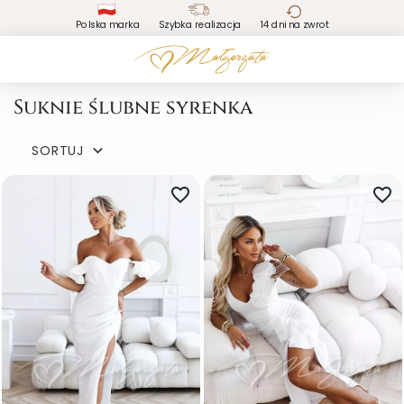
Polska marka
Szybka realizacja
14 dni na zwrot
Suknie ślubne syrenka
SORTUJ

favorite_border
favorite_border