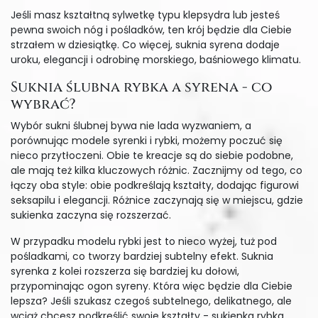
Jeśli masz kształtną sylwetkę typu klepsydra lub jesteś
pewna swoich nóg i pośladków, ten krój będzie dla Ciebie
strzałem w dziesiątkę. Co więcej, suknia syrena dodaje
uroku, elegancji i odrobinę morskiego, baśniowego klimatu.
Suknia ślubna rybka a syrena - co
wybrać?
Wybór sukni ślubnej bywa nie lada wyzwaniem, a
porównując modele syrenki i rybki, możemy poczuć się
nieco przytłoczeni. Obie te kreacje są do siebie podobne,
ale mają też kilka kluczowych różnic. Zacznijmy od tego, co
łączy oba style: obie podkreślają kształty, dodając figurowi
seksapilu i elegancji. Różnice zaczynają się w miejscu, gdzie
sukienka zaczyna się rozszerzać.
W przypadku modelu rybki jest to nieco wyżej, tuż pod
pośladkami, co tworzy bardziej subtelny efekt. Suknia
syrenka z kolei rozszerza się bardziej ku dołowi,
przypominając ogon syreny. Która więc będzie dla Ciebie
lepsza? Jeśli szukasz czegoś subtelnego, delikatnego, ale
wciąż chcesz podkreślić swoje kształty - sukienka rybka