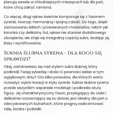
planują wesele w chłodniejszych miesiącach lub dla pań,
które chcą zakryć ramiona.
Co więcej, długi rękaw świetnie komponuje się z fasonem
syrenki, tworząc harmonijną i spójną całość. Do tego, dzięki
zastosowaniu lekkich i przewiewnych materiałów, takich jak
koronka czy delikatny tiul, rękaw nie stanowi dodatkowego
obciążenia, ale staje się integralną częścią sukni, dodając jej
klasy i wyrafinowania.
Suknia ślubna syrena - dla kogo się
sprawdzi?
Okej, zastanawiasz się nad stylem sukni ślubnej, który
podkreśli Twoją sylwetkę i doda Ci pewności siebie w tym
wyjątkowym dniu? Oto kilka powodów, dla których warto
rozważyć wybór kreacji w stylu syrenki. Suknia ślubna syrena
przede wszystkim wspaniale modeluje i podkreśla atuty
figury. Jej charakterystyczny fason, przylegający do ciała i
delikatnie rozszerzający się ku dołowi, jest idealny dla pań o
zdecydowanych kształtach, które pragną zaakcentować
talię, biodra i pośladki.