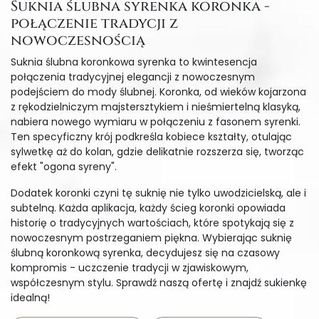
Suknia ślubna syrenka koronka -
połączenie tradycji z
nowoczesnością
Suknia ślubna koronkowa syrenka to kwintesencja
połączenia tradycyjnej elegancji z nowoczesnym
podejściem do mody ślubnej. Koronka, od wieków kojarzona
z rękodzielniczym majstersztykiem i nieśmiertelną klasyką,
nabiera nowego wymiaru w połączeniu z fasonem syrenki.
Ten specyficzny krój podkreśla kobiece kształty, otulając
sylwetkę aż do kolan, gdzie delikatnie rozszerza się, tworząc
efekt "ogona syreny".
Dodatek koronki czyni tę suknię nie tylko uwodzicielską, ale i
subtelną. Każda aplikacja, każdy ścieg koronki opowiada
historię o tradycyjnych wartościach, które spotykają się z
nowoczesnym postrzeganiem piękna. Wybierając suknię
ślubną koronkową syrenka, decydujesz się na czasowy
kompromis - uczczenie tradycji w zjawiskowym,
współczesnym stylu. Sprawdź naszą ofertę i znajdź sukienkę
idealną!