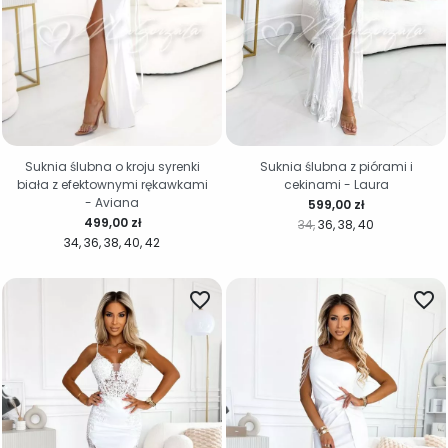
Suknia ślubna o kroju syrenki
Suknia ślubna z piórami i
biała z efektownymi rękawkami
cekinami - Laura
- Aviana
Cena
599,00 zł
Cena
499,00 zł
34
36
38
40
34
36
38
40
42
favorite_border
favorite_border