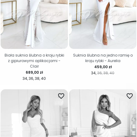
Biała suknia ślubna o kroju rybki
Suknia ślubna na jedno ramię o
z gipiurowymi aplikacjami -
kroju rybki - Aurelia
Clair
Cena
459,00 zł
Cena
689,00 zł
34
36
38
40
34
36
38
40
favorite_border
favorite_border