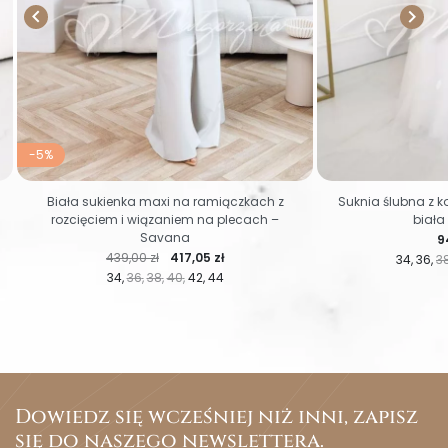


-5%
Biała sukienka maxi na ramiączkach z
Suknia ślubna z ko
rozcięciem i wiązaniem na plecach –
biała
Savana
C
9
Cena regularna
Cena
439,00 zł
417,05 zł
34
36
3
34
36
38
40
42
44
Dowiedz się wcześniej niż inni, zapisz
się do naszego newslettera.