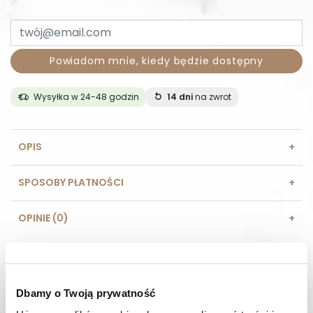
Powiadom mnie, kiedy będzie dostępny
Wysyłka w 24-48 godzin
14 dni
na zwrot
OPIS
SPOSOBY PŁATNOŚCI
OPINIE (0)
MASZ PYTANIE? Zadzwoń do nas :
Pracujemy od poniedziałku do piątku. Od godziny 9:00 do
godziny 15:00. +48 537 238 431
Dbamy o Twoją prywatność