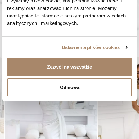
SZYBKA WYSYŁKA
Używamy plików cookie, aby personalizować treści i 
Zamówienia wysyłamy w ciągu 1-2 dni
reklamy oraz analizować ruch na stronie. Możemy 
udostępniać te informacje naszym partnerom w celach 
ZAKUPY BEZ RYZYKA
analitycznych i marketingowych.
Masz prawo do 14 dni na zwrot towaru
BYĆ MOŻE SPODOBA CI SIĘ...
Ustawienia plików cookies
er
favorite_border
Zezwól na wszystkie
Odmowa