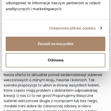
udostępniać te informacje naszym partnerom w celach 
Kreacje wieczorowe to prawdziwie piękne stroje, absolutny
analitycznych i marketingowych.
top, jeśli chodzi o sukienki. To właśnie w nich kobieta
wygląda wyjątkowo, to one mają iście magiczną moc,
dzięki której zmieniają kopciuszka w królewnę. Odłóżmy
jednak bajki na bok, bo choć są to ubrania wyjątkowej
Ustawienia plików cookies
urody, to niezwykle ciężko znaleźć sklep, którego oferta jest
niemalże gwarancją wyboru sukienki wieczorowej wprost
skrojonej dla nas. Właśnie dlatego przygotowaliśmy bogaty
Zezwól na wszystkie
asortyment, dopasowany do potrzeb naszych klientek.
Czas, abyś wybrała sukienkę wieczorową swoich marzeń!
Odmowa
Wybierz wymarzoną sukienkę
wieczorową
Nasza oferta to aktualnie ponad siedemdziesiąt sukienek
wieczorowych o różnym kroju, fasonie i kolorach. Tak
szeroka propozycja to ukłon w stronę wszystkich kobiet,
które często mają problem z dobraniem odpowiedniej
kreacji. U nas Ci to nie grozi! Proponujemy klasyczne
sukienki wieczorowe długie z rozcięciem lub bez niego,
modele mini dobre do całonocnej zabawy w nieco