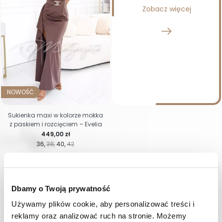
Zobacz więcej
NOWOŚĆ
Sukienka maxi w kolorze mokka
z paskiem i rozcięciem – Evelia
Cena
449,00 zł
36
38
40
42

Poprzednie
Następne

Dbamy o Twoją prywatność
1
2
3
…
30
Sukienki wieczorowe — bądź jeszcze
Używamy plików cookie, aby personalizować treści i 
piękniejsza!
reklamy oraz analizować ruch na stronie. Możemy 