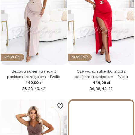
NOWOŚĆ
NOWOŚĆ
Beżowa sukienka maxi z
Czerwona sukienka maxi z
paskiem i rozcięciem – Evelia
paskiem i rozcięciem – Evelia
Cena
Cena
449,00 zł
449,00 zł
36
38
40
42
36
38
40
42
favorite_border