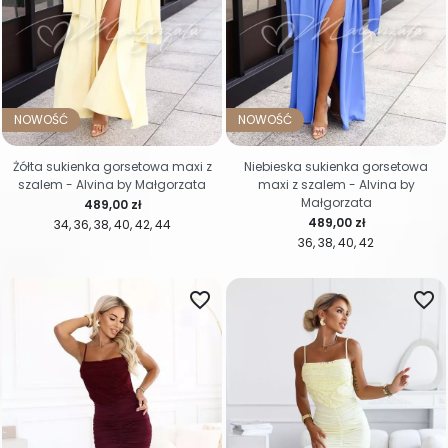
NOWOŚĆ
NOWOŚĆ
Żółta sukienka gorsetowa maxi z
Niebieska sukienka gorsetowa
szalem - Alvina by Małgorzata
maxi z szalem - Alvina by
Małgorzata
Cena
489,00 zł
Cena
489,00 zł
34
36
38
40
42
44
36
38
40
42
favorite_border
favorite_border