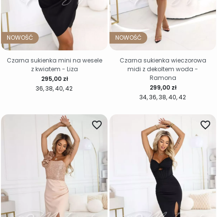
NOWOŚĆ
NOWOŚĆ
Czarna sukienka mini na wesele
Czarna sukienka wieczorowa
z kwiatem - Liza
midi z dekoltem woda -
Ramona
Cena
295,00 zł
Cena
299,00 zł
36
38
40
42
34
36
38
40
42
favorite_border
favorite_border