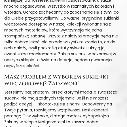
luźniejszej atmosferze, sukienki rozkloszowane, a także
mocno dopasowane. Wszystko w rozmaitych kolorach i
wzorach. Gorąco zachęcamy do zapoznania się z tym, co
dla Ciebie przygotowaliśmy. Co ważne, oryginalne sukienki
wieczorowe dostępne w naszej kolekcji wykonane są z
mocnych materiałów, które wytrzymają niejedną
szampańską zabawę. Uszyte z należytą precyzję będą nie
tylko dobrze leżeć, ale przede wszystkim zrobią to, co do
nich należy, czyli podkreślą atuty sylwetki i ukryją jej
ewentualne mankamenty. Zakup sukienki wieczorowej w
naszym sklepie to świetna decyzja, będąca gwarancją
najwyższej jakości.
Masz problem z wyborem sukienki
wieczorowej? Zadzwoń!
Jesteśmy pasjonatami, przed którymi moda, a zwłaszcza
sukienki nie mają żadnych tajemnic. Jeśli nie możesz
podjąć decyzji — skontaktuj się z nami. Odpowiemy na
Twoje pytania, rozwiejemy wątpliwości. Nasi eksperci
pomogą Ci w wyborze, dlatego możesz być spokojna.
Zakupy w sklepie Małgorzata.pl to zawsze dobre