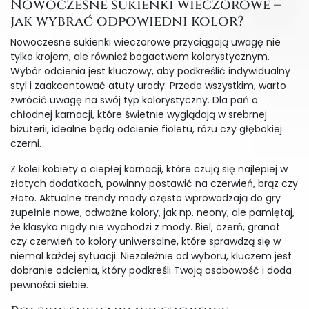
Nowoczesne sukienki wieczorowe –
jak wybrać odpowiedni kolor?
Nowoczesne sukienki wieczorowe przyciągają uwagę nie
tylko krojem, ale również bogactwem kolorystycznym.
Wybór odcienia jest kluczowy, aby podkreślić indywidualny
styl i zaakcentować atuty urody. Przede wszystkim, warto
zwrócić uwagę na swój typ kolorystyczny. Dla pań o
chłodnej karnacji, które świetnie wyglądają w srebrnej
biżuterii, idealne będą odcienie fioletu, różu czy głębokiej
czerni.
Z kolei kobiety o ciepłej karnacji, które czują się najlepiej w
złotych dodatkach, powinny postawić na czerwień, brąz czy
złoto. Aktualne trendy mody często wprowadzają do gry
zupełnie nowe, odważne kolory, jak np. neony, ale pamiętaj,
że klasyka nigdy nie wychodzi z mody. Biel, czerń, granat
czy czerwień to kolory uniwersalne, które sprawdzą się w
niemal każdej sytuacji. Niezależnie od wyboru, kluczem jest
dobranie odcienia, który podkreśli Twoją osobowość i doda
pewności siebie.