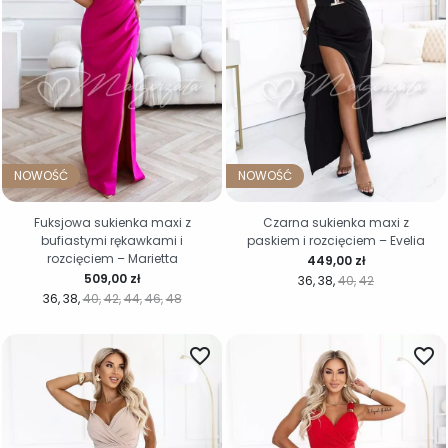
NOWOŚĆ
NOWOŚĆ
Fuksjowa sukienka maxi z
Czarna sukienka maxi z
bufiastymi rękawkami i
paskiem i rozcięciem – Evelia
rozcięciem – Marietta
Cena
449,00 zł
Cena
509,00 zł
36
38
40
42
36
38
40
42
44
46
48
favorite_border
favorite_border