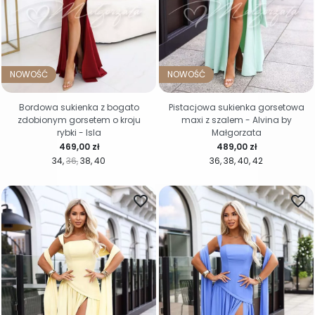
NOWOŚĆ
NOWOŚĆ
Bordowa sukienka z bogato
Pistacjowa sukienka gorsetowa
zdobionym gorsetem o kroju
maxi z szalem - Alvina by
rybki - Isla
Małgorzata
Cena
Cena
469,00 zł
489,00 zł
34
36
38
40
36
38
40
42
favorite_border
favorite_border