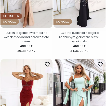
BESTSELLER
NOWOŚĆ
NOWOŚĆ
Sukienka gorsetowa maxi na
Czarna sukienka z bogato
wesele z cekinami beżowo złota
zdobionym gorsetem o kroju
- Anett
rybki - Isla
Cena
Cena
499,00 zł
469,00 zł
36
38
40
42
34
36
38
40
favorite_border
favorite_border