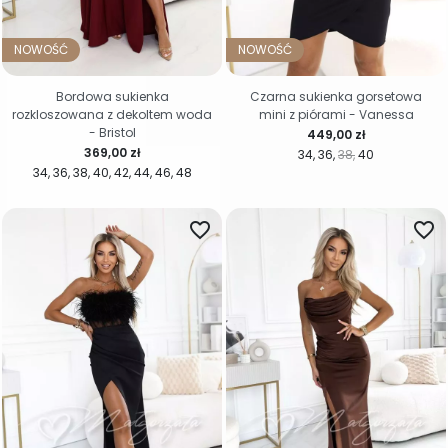
NOWOŚĆ
NOWOŚĆ
Bordowa sukienka
Czarna sukienka gorsetowa
rozkloszowana z dekoltem woda
mini z piórami - Vanessa
- Bristol
Cena
449,00 zł
Cena
369,00 zł
34
36
38
40
34
36
38
40
42
44
46
48
favorite_border
favorite_border