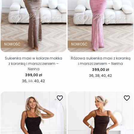
NOWOŚĆ
NOWOŚĆ
Sukienka maxi w kolorze mokka
Różowa sukienka maxi z koronką
z koronką i marszczeniem –
i marszczeniem – Nerina
Nerina
Cena
399,00 zł
Cena
399,00 zł
36
38
40
42
36
38
40
42
favorite_border
favorite_border