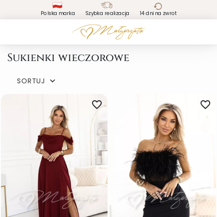
Polska marka
Szybka realizacja
14 dni na zwrot
Sukienki wieczorowe
SORTUJ

favorite_border
favorite_border