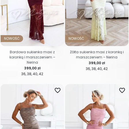
NOWOŚĆ
NOWOŚĆ
Bordowa sukienka maxi z
Żółta sukienka maxi z koronką i
koronką i marszczeniem –
marszczeniem – Nerina
Nerina
Cena
399,00 zł
Cena
399,00 zł
36
38
40
42
36
38
40
42
favorite_border
favorite_border