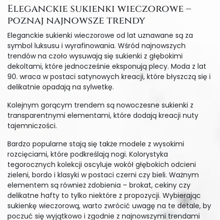
Eleganckie sukienki wieczorowe –
poznaj najnowsze trendy
Eleganckie sukienki wieczorowe od lat uznawane są za
symbol luksusu i wyrafinowania. Wśród najnowszych
trendów na czoło wysuwają się sukienki z głębokimi
dekoltami, które jednocześnie eksponują plecy. Moda z lat
90. wraca w postaci satynowych kreacji, które błyszczą się i
delikatnie opadają na sylwetkę.
Kolejnym gorącym trendem są nowoczesne sukienki z
transparentnymi elementami, które dodają kreacji nuty
tajemniczości.
Bardzo popularne stają się także modele z wysokimi
rozcięciami, które podkreślają nogi. Kolorystyka
tegorocznych kolekcji oscyluje wokół głębokich odcieni
zieleni, bordo i klasyki w postaci czerni czy bieli. Ważnym
elementem są również zdobienia – brokat, cekiny czy
delikatne hafty to tylko niektóre z propozycji. Wybierając
sukienkę wieczorową, warto zwrócić uwagę na te detale, by
poczuć się wyjątkowo i zgodnie z najnowszymi trendami