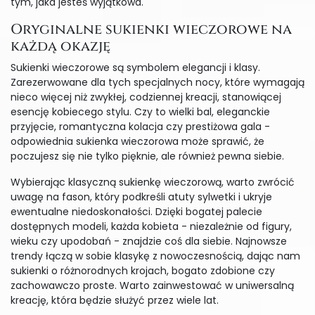
tym, jaka jesteś wyjątkowa.
Oryginalne sukienki wieczorowe na
każdą okazję
Sukienki wieczorowe są symbolem elegancji i klasy.
Zarezerwowane dla tych specjalnych nocy, które wymagają
nieco więcej niż zwykłej, codziennej kreacji, stanowiącej
esencję kobiecego stylu. Czy to wielki bal, eleganckie
przyjęcie, romantyczna kolacja czy prestiżowa gala -
odpowiednia sukienka wieczorowa może sprawić, że
poczujesz się nie tylko pięknie, ale również pewna siebie.
Wybierając klasyczną sukienkę wieczorową, warto zwrócić
uwagę na fason, który podkreśli atuty sylwetki i ukryje
ewentualne niedoskonałości. Dzięki bogatej palecie
dostępnych modeli, każda kobieta - niezależnie od figury,
wieku czy upodobań - znajdzie coś dla siebie. Najnowsze
trendy łączą w sobie klasykę z nowoczesnością, dając nam
sukienki o różnorodnych krojach, bogato zdobione czy
zachowawczo proste. Warto zainwestować w uniwersalną
kreację, która będzie służyć przez wiele lat.