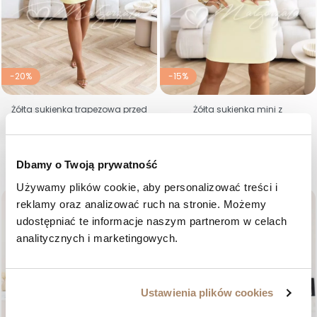
-20%
-15%
Żółta sukienka trapezowa przed
Żółta sukienka mini z
kolano z dekoltem karo - Sofia
opadającymi ramionami -
Sona
Cena regularna
Cena
299,00 zł
239,20 zł
Cena regularna
Cena
339,00 zł
288,15 zł
36
38
40
42
44
46
36
38
40
42
44
Dbamy o Twoją prywatność
Używamy plików cookie, aby personalizować treści i 
favorite_border
favorite_border
reklamy oraz analizować ruch na stronie. Możemy 
udostępniać te informacje naszym partnerom w celach 
analitycznych i marketingowych.
Ustawienia plików cookies