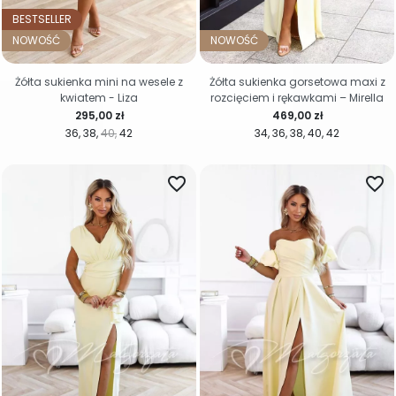
BESTSELLER
NOWOŚĆ
NOWOŚĆ
Żółta sukienka mini na wesele z
Żółta sukienka gorsetowa maxi z
kwiatem - Liza
rozcięciem i rękawkami – Mirella
Cena
Cena
295,00 zł
469,00 zł
36
38
40
42
34
36
38
40
42
favorite_border
favorite_border