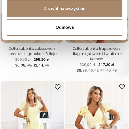
Zezwól na wszystkie
Odmowa
-20%
-20%
Żółta sukienka żakietowa z
Żółta sukienka trapezowa z
koronką elegancka – Felicja
długim rękawem i kwiatem –
Kornela
Cena regularna
Cena
369,00 zł
295,20 zł
Cena regularna
Cena
309,00 zł
247,20 zł
36
38
40
42
44
46
36
38
40
42
44
46
48
favorite_border
favorite_border