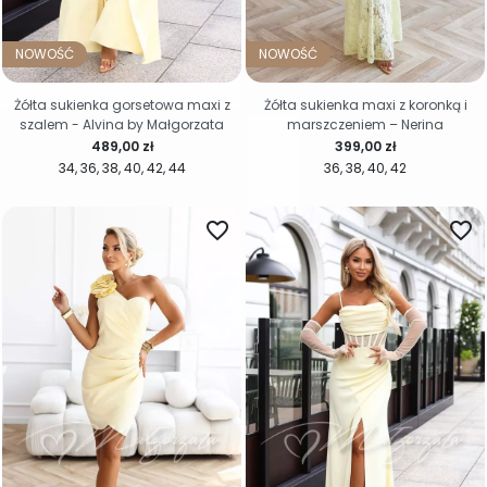
NOWOŚĆ
NOWOŚĆ
Żółta sukienka gorsetowa maxi z
Żółta sukienka maxi z koronką i
szalem - Alvina by Małgorzata
marszczeniem – Nerina
Cena
Cena
489,00 zł
399,00 zł
34
36
38
40
42
44
36
38
40
42
favorite_border
favorite_border