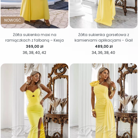
NOWOŚĆ
Żółta sukienka maxi na
Żółta sukienka gorsetowa z
ramiączkach z falbaną – Kesja
kamieniami aplikacjami - Gail
Cena
Cena
369,00 zł
489,00 zł
36
38
40
42
34
36
38
40
favorite_border
favorite_border