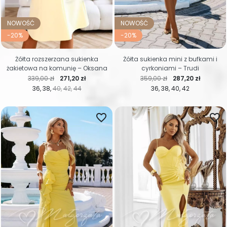
NOWOŚĆ
NOWOŚĆ
-20%
-20%
Żółta rozszerzana sukienka
Żółta sukienka mini z bufkami i
żakietowa na komunię – Oksana
cyrkoniami – Trudi
Cena regularna
Cena
Cena regularna
Cena
339,00 zł
271,20 zł
359,00 zł
287,20 zł
36
38
40
42
44
36
38
40
42
favorite_border
favorite_border