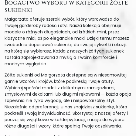
Bogactwo wyboru w kategorii żółte
sukienki
Małgorzata oferuje szeroki wybór, który wprowadza do
Twojej garderoby radość i styl. Nasza kolekcja obejmuje
modele o różnych długościach, od krótkich mini, przez
klasyczne midi, aż po eleganckie maxi. Dzięki temu możesz
swobodnie dopasować sukienkę do swojej sylwetki i okazji,
na którą się wybierasz. Każda z naszych żółtych sukienek
została zaprojektowana z myślą o Twoim komforcie i
modnym wyglądzie.
Żółte sukienki od Małgorzata dostępne są w niesamowitej
gamie wzorów i krojów, które podkreślą Twoje atuty.
Wybieraj spośród modeli z delikatnymi ramiączkami,
zmysłowymi dekoltami lub długimi rękawami — każda opcja
zapewnia nie tylko wygodę, ale i niepowtarzalny styl.
Niezależnie od preferencji, u nas znajdziesz sukienkę, która
podkreśli Twoją indywidualność. Skorzystaj z naszej oferty i
poczuj się wyjątkowo w każdej sytuacji, mając do wyboru
różne długości i wzory, które spełnią Twoje oczekiwania.