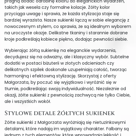
pragną dodać odrobinę koloru do eleganckich wydarzeń,
takich jak wesela czy formalne kolacje. Żółty kolor
przyciąga uwagę i sprawia, że każda stylizacja staje się
bardziej wyrazista. Nasze sukienki łączą w sobie elegancję z
nowoczesnym stylem, co sprawia, że są idealnym wyborem
na uroczyste okazje. Delikatne tkaniny i starannie dobrane
kroje podkreślają kobiece piękno, dodając pewności siebie.
Wybierając żółtą sukienkę na eleganckie wydarzenia,
decydujesz się na odważny, ale i klasyczny wybór. Subtelne
dodatki w postaci biżuterii w złotych odcieniach czy
delikatnych szpilek doskonale uzupełniają całość, tworząc
harmonijną i efektowną stylizację. Skorzystaj z oferty
Małgorzata, by poczuć się wyjątkowo i wyróżnić się w
tłumie, podkreślając swoją indywidualność. Niezależnie od
okazji, żółte sukienki z pewnością zachwycą nie tylko Ciebie,
ale i wszystkich wokół.
Stylowe detale żółtych sukienek
Żółte sukienki z Małgorzata wyróżniają się nietuzinkowymi
detalami, które nadają im wyjątkowy charakter. Falbany są
jednym z tych elementów, które wprowadzają lekkość i