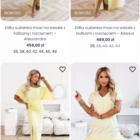
NOWOŚĆ
NOWOŚĆ
Żółta sukienka maxi na wesele z
Żółta sukienka maxi na wesele z
falbaną i rozcięciem –
bufkami i rozcięciem – Alessia
Alessandra
Cena
469,00 zł
Cena
459,00 zł
36
38
40
42
44
36
38
40
42
44
46
48
favorite_border
favorite_border