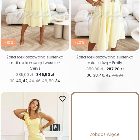
-10%
-20%
Żółta rozkloszowana sukienka
Żółta rozkloszowana sukienka
midi na komunię i wesele -
midi z różą - Emily
Cerys
Cena regularna
Cena
359,00 zł
287,20 zł
Cena regularna
Cena
385,00 zł
346,50 zł
36
38
40
42
44
34
38
40
42
44
46
48
50
34
favorite_border
Zobacz więcej