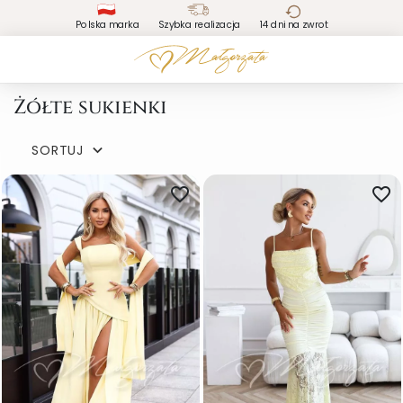
Polska marka
Szybka realizacja
14 dni na zwrot
Żółte sukienki
SORTUJ

favorite_border
favorite_border