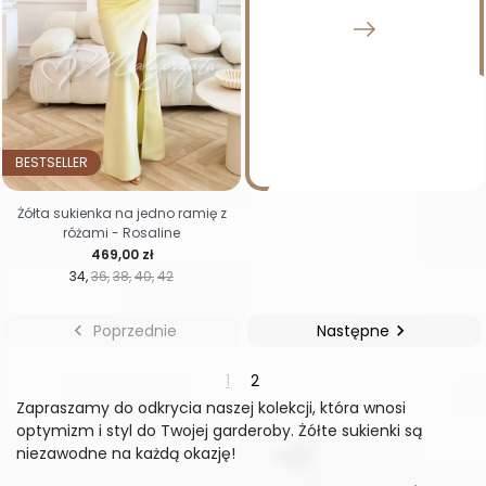
BESTSELLER
Żółta sukienka na jedno ramię z
różami - Rosaline
Cena
469,00 zł
34
36
38
40
42

Poprzednie
Następne

1
2
Zapraszamy do odkrycia naszej kolekcji, która wnosi
optymizm i styl do Twojej garderoby. Żółte sukienki są
niezawodne na każdą okazję!