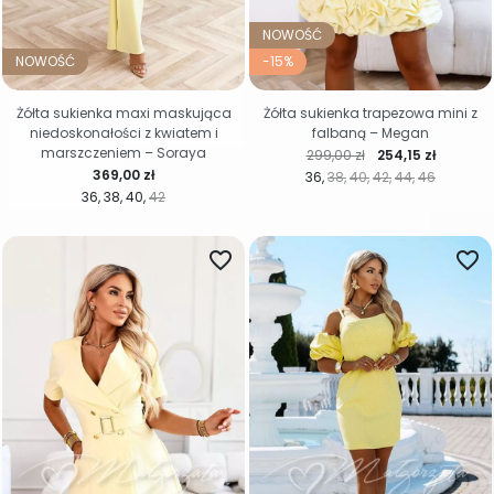
NOWOŚĆ
NOWOŚĆ
-15%
Żółta sukienka maxi maskująca
Żółta sukienka trapezowa mini z
niedoskonałości z kwiatem i
falbaną – Megan
marszczeniem – Soraya
Cena regularna
Cena
299,00 zł
254,15 zł
Cena
369,00 zł
36
38
40
42
44
46
36
38
40
42
favorite_border
favorite_border