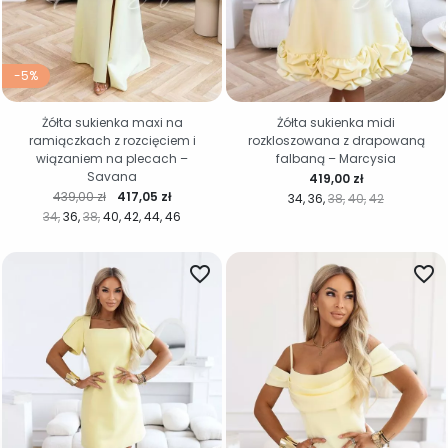
-5%
Żółta sukienka maxi na
Żółta sukienka midi
ramiączkach z rozcięciem i
rozkloszowana z drapowaną
wiązaniem na plecach –
falbaną – Marcysia
Savana
Cena
419,00 zł
Cena regularna
Cena
439,00 zł
417,05 zł
34
36
38
40
42
34
36
38
40
42
44
46
favorite_border
favorite_border