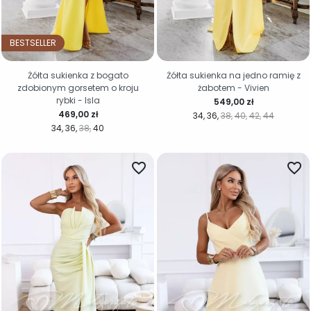
BESTSELLER
Żółta sukienka z bogato
Żółta sukienka na jedno ramię z
zdobionym gorsetem o kroju
żabotem - Vivien
rybki - Isla
Cena
549,00 zł
Cena
469,00 zł
34
36
38
40
42
44
34
36
38
40
favorite_border
favorite_border