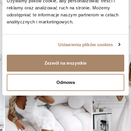
SZYBKA WYSYŁKA
Używamy plików cookie, aby personalizować treści i 
Zamówienia wysyłamy w ciągu 1-2 dni
reklamy oraz analizować ruch na stronie. Możemy 
udostępniać te informacje naszym partnerom w celach 
ZAKUPY BEZ RYZYKA
analitycznych i marketingowych.
Masz prawo do 14 dni na zwrot towaru
BYĆ MOŻE SPODOBA CI SIĘ...
Ustawienia plików cookies
er
favorite_border
Zezwól na wszystkie
Odmowa