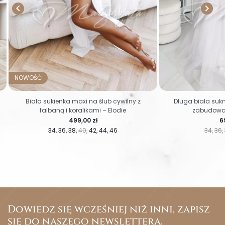


NOWOŚĆ
Biała sukienka maxi na ślub cywilny z
Długa biała suk
falbaną i koralikami – Elodie
zabudowan
Cena
C
499,00 zł
6
34
36
38
40
42
44
46
34
36
Dowiedz się wcześniej niż inni, zapisz
się do naszego newslettera.