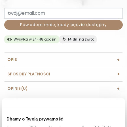
Powiadom mnie, kiedy będzie dostępny
Wysyłka w 24-48 godzin
14 dni
na zwrot
OPIS
SPOSOBY PŁATNOŚCI
OPINIE (0)
MASZ PYTANIE? Zadzwoń do nas :
Pracujemy od poniedziałku do piątku. Od godziny 9:00 do
godziny 15:00. +48 537 238 431
Dbamy o Twoją prywatność