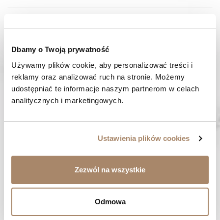
SKŁAD I MATERIAŁ
SPOSOBY PŁATNOŚCI
Dbamy o Twoją prywatność
Używamy plików cookie, aby personalizować treści i 
OPINIE (0)
reklamy oraz analizować ruch na stronie. Możemy 
udostępniać te informacje naszym partnerom w celach 
MASZ PYTANIE? Zadzwoń do nas :
analitycznych i marketingowych.
Pracujemy od poniedziałku do piątku. Od godziny 9:00 do
godziny 15:00. +48 537 238 431
SZYBKA WYSYŁKA
Ustawienia plików cookies
Zamówienia wysyłamy w ciągu 1-2 dni
ZAKUPY BEZ RYZYKA
Zezwól na wszystkie
Masz prawo do 14 dni na zwrot towaru
Odmowa
BYĆ MOŻE SPODOBA CI SIĘ...