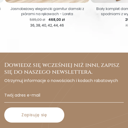
i
Jasnobeżowy elegancki garnitur damski z
Biały komplet dam
piórami na rękawach - Loreta
spodniami z wy
Cena regularna
Cena
C
585,00 zł
468,00 zł
2
36
38
40
42
44
46
X
Dowiedz się wcześniej niż inni, zapisz
się do naszego newslettera.
Otrzymuj informacje o nowościach i kodach rabatowych
Zapisuję się