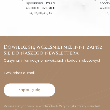
spodniami - Paula
spodni
Cena regularna
Cena
Cena r
469,00 zł
375,20 zł
459,00
34
36
38
40
42
36
Dowiedz się wcześniej niż inni, zapisz
się do naszego newslettera.
Otrzymuj informacje o nowościach i kodach rabatowych
Zapisuję się
Możesz zrezygnować w każdej chwili. W tym celu należy odnaleźć