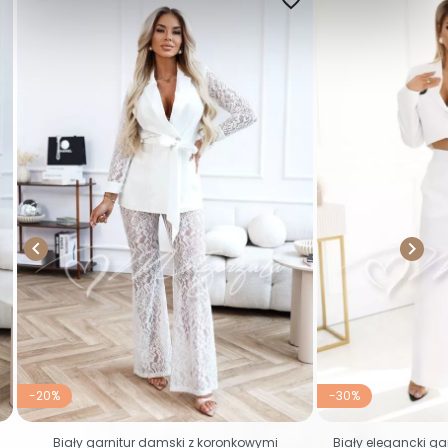


-20%
-30%
Biały garnitur damski z koronkowymi
Biały elegancki ga