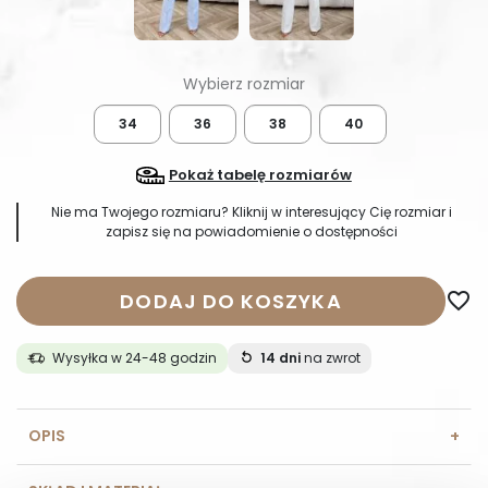
34
36
38
40
Pokaż tabelę rozmiarów
Nie ma Twojego rozmiaru? Kliknij w interesujący Cię rozmiar i
zapisz się na powiadomienie o dostępności
DODAJ DO KOSZYKA
favorite_border
Wysyłka w 24-48 godzin
14 dni
na zwrot
OPIS