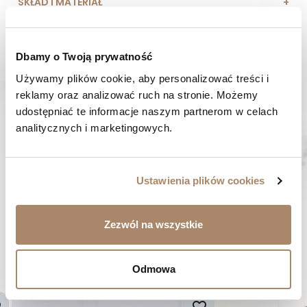
SKŁAD I MATERIAŁ
SPOSOBY PŁATNOŚCI
Dbamy o Twoją prywatność
OPINIE (0)
Używamy plików cookie, aby personalizować treści i 
reklamy oraz analizować ruch na stronie. Możemy 
udostępniać te informacje naszym partnerom w celach 
MASZ PYTANIE? Zadzwoń do nas :
Pracujemy od poniedziałku do piątku. Od godziny 9:00 do
analitycznych i marketingowych.
godziny 15:00. +48 537 238 431
SZYBKA WYSYŁKA
Zamówienia wysyłamy w ciągu 1-2 dni
Ustawienia plików cookies
ZAKUPY BEZ RYZYKA
Masz prawo do 14 dni na zwrot towaru
Zezwól na wszystkie
BYĆ MOŻE SPODOBA CI SIĘ...
Odmowa
er
favorite_border