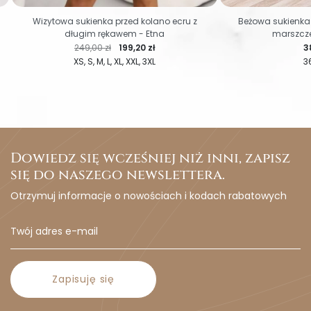
Wizytowa sukienka przed kolano ecru z
Beżowa sukienka
długim rękawem - Etna
marszcze
Cena regularna
Cena
C
249,00 zł
199,20 zł
3
XS
S
M
L
XL
XXL
3XL
3
Dowiedz się wcześniej niż inni, zapisz
się do naszego newslettera.
Otrzymuj informacje o nowościach i kodach rabatowych
Zapisuję się