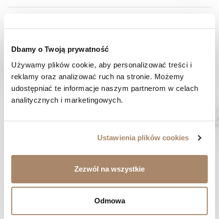
SKŁAD I MATERIAŁ
SPOSOBY PŁATNOŚCI
Dbamy o Twoją prywatność
Używamy plików cookie, aby personalizować treści i 
OPINIE (0)
reklamy oraz analizować ruch na stronie. Możemy 
udostępniać te informacje naszym partnerom w celach 
MASZ PYTANIE? Zadzwoń do nas :
analitycznych i marketingowych.
Pracujemy od poniedziałku do piątku. Od godziny 9:00 do
godziny 15:00. +48 537 238 431
SZYBKA WYSYŁKA
Ustawienia plików cookies
Zamówienia wysyłamy w ciągu 1-2 dni
ZAKUPY BEZ RYZYKA
Zezwól na wszystkie
Masz prawo do 14 dni na zwrot towaru
Odmowa
BYĆ MOŻE SPODOBA CI SIĘ...