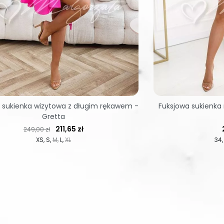
 sukienka wizytowa z długim rękawem -
Fuksjowa sukienka 
Gretta
Cena regularna
Cena
211,65 zł
249,00 zł
XS
S
M
L
XL
34