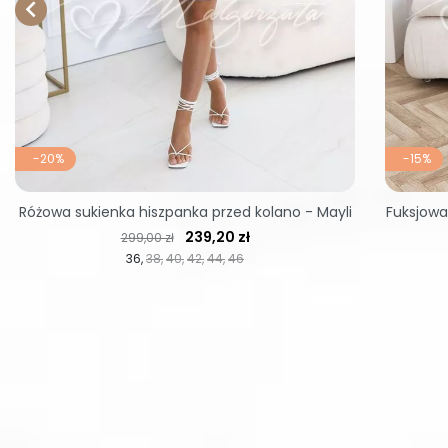

-20%
-15%
Różowa sukienka hiszpanka przed kolano - Mayli
Fuksjowa
Cena regularna
Cena
239,20 zł
299,00 zł
36
38
40
42
44
46