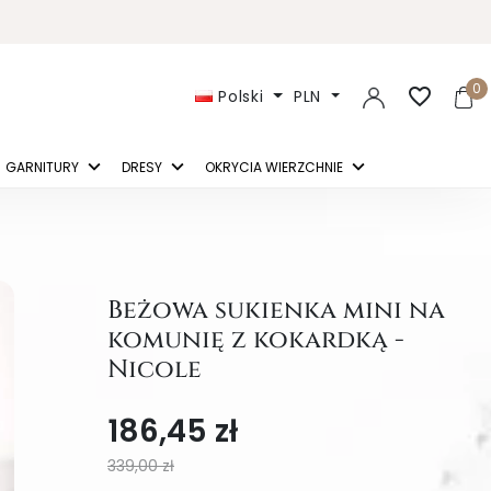
0
favorite_border
Polski
PLN
GARNITURY
DRESY
OKRYCIA WIERZCHNIE
Beżowa sukienka mini na
komunię z kokardką -
Nicole
186,45 zł
339,00 zł