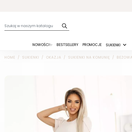
NOWOŚCI✨
BESTSELLERY
PROMOCJE
SUKIENKI
HOME
SUKIENKI
OKAZJA
SUKIENKI NA KOMUNIĘ
BEŻOWA