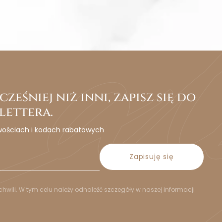
ześniej niż inni, zapisz się do
lettera.
wościach i kodach rabatowych
Zapisuję się
hwili. W tym celu należy odnaleźć szczegóły w naszej informacji