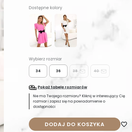
Dostępne kolory
34
36
38
40
Pokaż tabelę rozmiarów
Nie ma Twojego rozmiaru? Kliknij w interesujący Cię
rozmiar i zapisz się na powiadomienie o
dostępności
DODAJ DO KOSZYKA
favorite_border