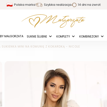
Polska marka
Szybka realizacja
14 dni na zwrot
BY MAŁGORZATA
SUKNIE ŚLUBNE
KOMPLETY
KOMBINEZONY
 SUKIENKA MINI NA KOMUNIĘ Z KOKARDKĄ - NICOLE