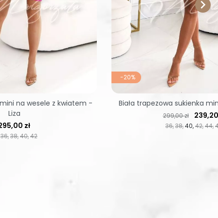

-20%
mini na wesele z kwiatem -
Biała trapezowa sukienka mini
Liza
Cena regularna
Cena
239,20
299,00 zł
Cena
295,00 zł
36
38
40
42
44
36
38
40
42