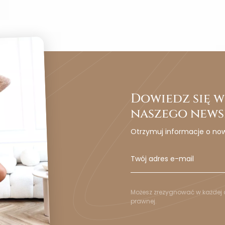
Dowiedz się wc
naszego news
Otrzymuj informacje o no
Możesz zrezygnować w każdej c
prawnej.