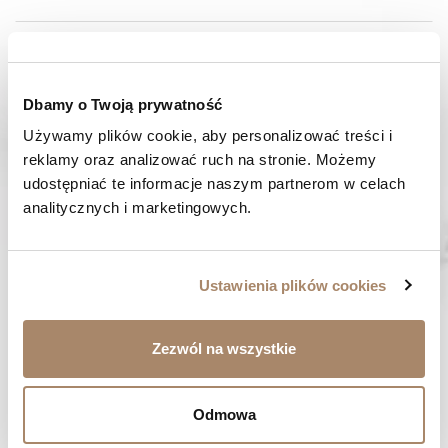
SKŁAD I MATERIAŁ
SPOSOBY PŁATNOŚCI
Dbamy o Twoją prywatność
Używamy plików cookie, aby personalizować treści i 
OPINIE (0)
reklamy oraz analizować ruch na stronie. Możemy 
udostępniać te informacje naszym partnerom w celach 
MASZ PYTANIE? Zadzwoń do nas :
analitycznych i marketingowych.
Pracujemy od poniedziałku do piątku. Od godziny 9:00 do
godziny 15:00. +48 537 238 431
SZYBKA WYSYŁKA
Ustawienia plików cookies
Zamówienia wysyłamy w ciągu 1-2 dni
ZAKUPY BEZ RYZYKA
Zezwól na wszystkie
Masz prawo do 14 dni na zwrot towaru
Odmowa
BYĆ MOŻE SPODOBA CI SIĘ...