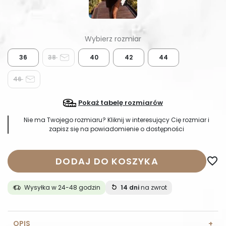
36
38
40
42
44
46
Pokaż tabelę rozmiarów
Nie ma Twojego rozmiaru? Kliknij w interesujący Cię rozmiar i
zapisz się na powiadomienie o dostępności
DODAJ DO KOSZYKA
favorite_border
Wysyłka w 24-48 godzin
14 dni
na zwrot
OPIS