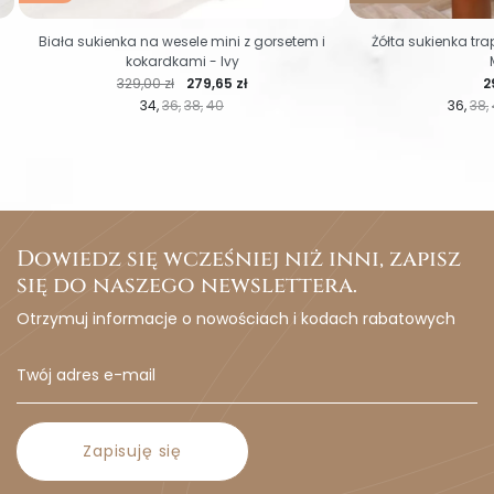
Biała sukienka na wesele mini z gorsetem i
Żółta sukienka tr
kokardkami - Ivy
Cena regularna
Cena
C
329,00 zł
279,65 zł
2
34
36
38
40
36
38
Dowiedz się wcześniej niż inni, zapisz
się do naszego newslettera.
Otrzymuj informacje o nowościach i kodach rabatowych
Zapisuję się