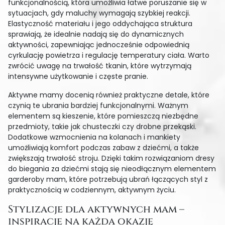
funkcjonalnością, która umożliwia łatwe poruszanie się w
sytuacjach, gdy maluchy wymagają szybkiej reakcji.
Elastyczność materiału i jego oddychająca struktura
sprawiają, że idealnie nadają się do dynamicznych
aktywności, zapewniając jednocześnie odpowiednią
cyrkulację powietrza i regulację temperatury ciała. Warto
zwrócić uwagę na trwałość tkanin, które wytrzymają
intensywne użytkowanie i częste pranie.
Aktywne mamy docenią również praktyczne detale, które
czynią te ubrania bardziej funkcjonalnymi. Ważnym
elementem są kieszenie, które pomieszczą niezbędne
przedmioty, takie jak chusteczki czy drobne przekąski.
Dodatkowe wzmocnienia na kolanach i mankiety
umożliwiają komfort podczas zabaw z dziećmi, a także
zwiększają trwałość stroju. Dzięki takim rozwiązaniom dresy
do biegania za dziećmi stają się nieodłącznym elementem
garderoby mam, które potrzebują ubrań łączących styl z
praktycznością w codziennym, aktywnym życiu.
Stylizacje dla aktywnych mam –
inspiracje na każdą okazję