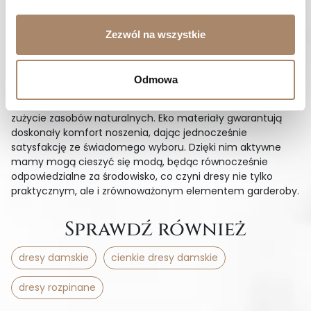
takich jak organiczna bawełna czy len, przyczyniają się do
ograniczenia negatywnego wpływu na planetę.
Zrównoważona moda staje się istotnym elementem
Zezwól na wszystkie
codziennych wyborów, umożliwiając aktywnym mamom
łączenie komfortu i stylu z troską o przyszłość.
Odmowa
Wybierając dresy ekologiczne, mamy pewność, że
wspieramy etyczne praktyki produkcji i ograniczamy
zużycie zasobów naturalnych. Eko materiały gwarantują
doskonały komfort noszenia, dając jednocześnie
satysfakcję ze świadomego wyboru. Dzięki nim aktywne
mamy mogą cieszyć się modą, będąc równocześnie
odpowiedzialne za środowisko, co czyni dresy nie tylko
praktycznym, ale i zrównoważonym elementem garderoby.
Sprawdź również
dresy damskie
cienkie dresy damskie
dresy rozpinane