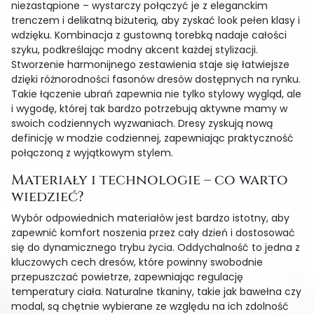
niezastąpione – wystarczy połączyć je z eleganckim
trenczem i delikatną biżuterią, aby zyskać look pełen klasy i
wdzięku. Kombinacja z gustowną torebką nadaje całości
szyku, podkreślając modny akcent każdej stylizacji.
Stworzenie harmonijnego zestawienia staje się łatwiejsze
dzięki różnorodności fasonów dresów dostępnych na rynku.
Takie łączenie ubrań zapewnia nie tylko stylowy wygląd, ale
i wygodę, której tak bardzo potrzebują aktywne mamy w
swoich codziennych wyzwaniach. Dresy zyskują nową
definicję w modzie codziennej, zapewniając praktyczność
połączoną z wyjątkowym stylem.
Materiały i technologie – co warto
wiedzieć?
Wybór odpowiednich materiałów jest bardzo istotny, aby
zapewnić komfort noszenia przez cały dzień i dostosować
się do dynamicznego trybu życia. Oddychalność to jedna z
kluczowych cech dresów, które powinny swobodnie
przepuszczać powietrze, zapewniając regulację
temperatury ciała. Naturalne tkaniny, takie jak bawełna czy
modal, są chętnie wybierane ze względu na ich zdolność