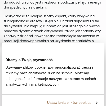
do oddychania, co jest niezbędne podczas pełnych energii
dni spędzonych z dziećmi.
Elastyczność to kolejny istotny aspekt, który wpływa na
funkcjonalność dresów. Dzięki niej ubrania dopasowują się
do sylwetki i nie krępują ruchów, co jest szczególnie ważne
podczas dynamicznych aktywności, takich jak spacery czy
zabawy z dziećmi. Nowoczesne technologie stosowane w
produkcji dresów pozwalają na uzyskanie materiałów o
zwiększonej elastyczności, co przekłada się na jeszcze
większy komfort użytkowania. Dzięki temu dresy stają się
nieocenionym elementem garderoby, który łączy wygodę
Dbamy o Twoją prywatność
z modnym wyglądem, spełniając codzienne wyzwania
aktywnych mam dbających o styl i funkcjonalność swoich
Używamy plików cookie, aby personalizować treści i 
ubrań.
reklamy oraz analizować ruch na stronie. Możemy 
udostępniać te informacje naszym partnerom w celach 
Dresy ekologiczne – dbałość o
analitycznych i marketingowych.
środowisko i styl
Dresy ekologiczne to połączenie stylu i odpowiedzialności
wobec środowiska, które coraz częściej wybierają
świadome konsumentki. Wykonane z eko materiałów,
Ustawienia plików cookies