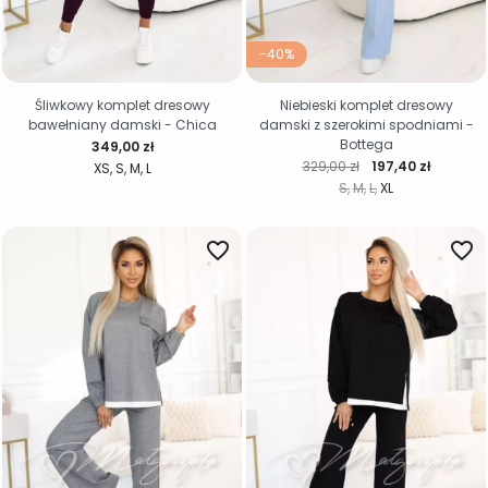
-40%
Śliwkowy komplet dresowy
Niebieski komplet dresowy
bawełniany damski - Chica
damski z szerokimi spodniami -
Bottega
Cena
349,00 zł
Cena regularna
Cena
329,00 zł
197,40 zł
XS
S
M
L
S
M
L
XL
favorite_border
favorite_border