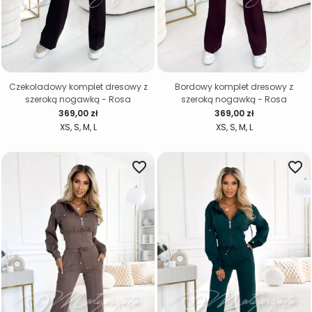
Czekoladowy komplet dresowy z
Bordowy komplet dresowy z
szeroką nogawką - Rosa
szeroką nogawką - Rosa
Cena
Cena
369,00 zł
369,00 zł
XS
S
M
L
XS
S
M
L
favorite_border
favorite_border