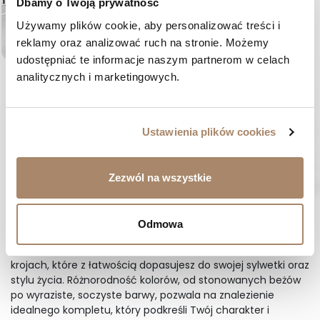
Dbamy o Twoją prywatność
Używamy plików cookie, aby personalizować treści i 
reklamy oraz analizować ruch na stronie. Możemy 
udostępniać te informacje naszym partnerom w celach 
Komplet Dresowy bawełniany
analitycznych i marketingowych.
Damski biały - Chica
Cena
349,00 zł
XS
S
M
L
Ustawienia plików cookies
Różnorodność i styl naszych
dresów damskich
Zezwól na wszystkie
Oferujemy szeroką gamę dresów damskich, które
zaspokajają nawet najbardziej wymagające gusta. Kolekcja
obejmuje zarówno klasyczne i eleganckie fasony, jak i
Odmowa
nowoczesne, bardziej awangardowe propozycje. Nasze
modne dresy damskie są dostępne w wielu różnorodnych
krojach, które z łatwością dopasujesz do swojej sylwetki oraz
stylu życia. Różnorodność kolorów, od stonowanych beżów
po wyraziste, soczyste barwy, pozwala na znalezienie
idealnego kompletu, który podkreśli Twój charakter i