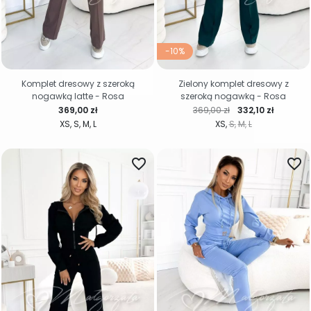
-10%
Komplet dresowy z szeroką
Zielony komplet dresowy z
nogawką latte - Rosa
szeroką nogawką - Rosa
Cena
Cena regularna
Cena
369,00 zł
369,00 zł
332,10 zł
XS
S
M
L
XS
S
M
L
favorite_border
favorite_border