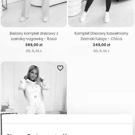
Beżowy komplet dresowy z
Komplet Dresowy bawełniany
szeroką nogawką - Rosa
Damski fuksja - Chica
Cena
Cena
369,00 zł
349,00 zł
XS
S
M
L
XS
S
M
L
favorite_border