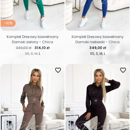
-10%
Komplet Dresowy bawełniany
Komplet Dresowy bawełniany
Damski zielony - Chica
Damski niebieski - Chica
Cena regularna
Cena
Cena
349,00 zł
314,10 zł
349,00 zł
XS
S
M
L
XS
S
M
L
favorite_border
favorite_border