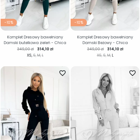
-10%
-10%
Komplet Dresowy bawełniany
Komplet Dresowy bawełniany
Damski butelkowa zieleń - Chica
Damski Beżowy - Chica
Cena regularna
Cena
Cena regularna
Cena
349,00 zł
314,10 zł
349,00 zł
314,10 zł
XS
S
M
L
XS
S
M
L
favorite_border
favorite_border