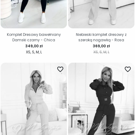
Komplet Dresowy bawełniany
Niebieski komplet dresowy z
Damski czarny - Chica
szeroką nogawką - Rosa
Cena
Cena
349,00 zł
369,00 zł
XS
S
M
L
XS
S
M
L
favorite_border
favorite_border