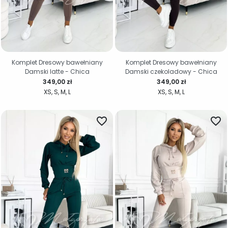
Komplet Dresowy bawełniany
Komplet Dresowy bawełniany
Damski latte - Chica
Damski czekoladowy - Chica
Cena
Cena
349,00 zł
349,00 zł
XS
S
M
L
XS
S
M
L
favorite_border
favorite_border