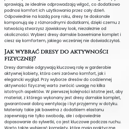
sprawiają, że idealnie odprowadzają wilgoć, co dodatkowo
podnosi komfort ich użytkowania przez cały dzień.
Odpowiednie na każdą porę roku, dresy te doskonale
komponują się z różnorodnymi dodatkami, dzięki czemu z
łatwością stworzysz zjawiskowy look, niezależnie od
okoliczności. Wybierz dresy damskie bawełniane komplet i
ciesz się komfortem, jakiego wcześniej nie doświadczyłaś.
Jak wybrać dresy do aktywności
fizycznej?
Dresy damskie odgrywają kluczową rolę w garderobie
aktywnej kobiety, która ceni zarówno komfort, jak i
elegancki wygląd. Przy wyborze dresów do codziennej
aktywności fizycznej warto zwrócić uwagę na kilka
istotnych aspektów. W pierwszej kolejności istotne jest, aby
materiał, z którego wykonany jest dresy damskie komplet,
gwarantował dobrą wentylację i był przyjemny w dotyku.
Materiały takie jak bawełna z dodatkiem elastanu
zapewniają nie tylko swobodę, ale i odpowiednie
dopasowanie do sylwetki, co jest kluczowe podczas ruchu.
Warto także wybierać komplety, które mają praktyczne