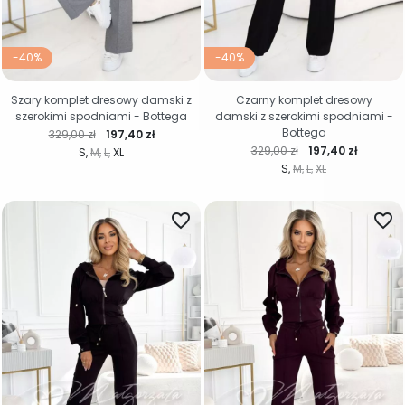
-40%
-40%
Szary komplet dresowy damski z
Czarny komplet dresowy
szerokimi spodniami - Bottega
damski z szerokimi spodniami -
Bottega
Cena regularna
Cena
329,00 zł
197,40 zł
Cena regularna
Cena
329,00 zł
197,40 zł
S
M
L
XL
S
M
L
XL
favorite_border
favorite_border