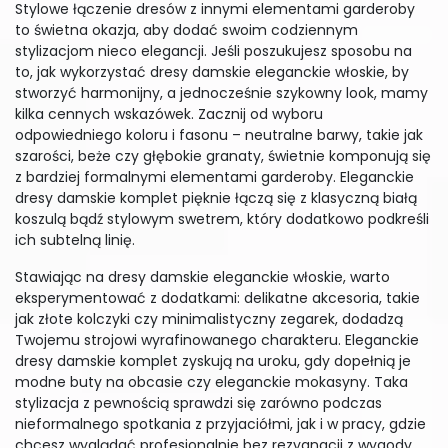
Stylowe łączenie dresów z innymi elementami garderoby
to świetna okazja, aby dodać swoim codziennym
stylizacjom nieco elegancji. Jeśli poszukujesz sposobu na
to, jak wykorzystać dresy damskie eleganckie włoskie, by
stworzyć harmonijny, a jednocześnie szykowny look, mamy
kilka cennych wskazówek. Zacznij od wyboru
odpowiedniego koloru i fasonu – neutralne barwy, takie jak
szarości, beże czy głębokie granaty, świetnie komponują się
z bardziej formalnymi elementami garderoby. Eleganckie
dresy damskie komplet pięknie łączą się z klasyczną białą
koszulą bądź stylowym swetrem, który dodatkowo podkreśli
ich subtelną linię.
Stawiając na dresy damskie eleganckie włoskie, warto
eksperymentować z dodatkami: delikatne akcesoria, takie
jak złote kolczyki czy minimalistyczny zegarek, dodadzą
Twojemu strojowi wyrafinowanego charakteru. Eleganckie
dresy damskie komplet zyskują na uroku, gdy dopełnią je
modne buty na obcasie czy eleganckie mokasyny. Taka
stylizacja z pewnością sprawdzi się zarówno podczas
nieformalnego spotkania z przyjaciółmi, jak i w pracy, gdzie
chcesz wyglądać profesjonalnie bez rezygnacji z wygody.