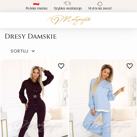
Polska marka
Szybka realizacja
14 dni na zwrot
Dresy Damskie
SORTUJ

favorite_border
favorite_border