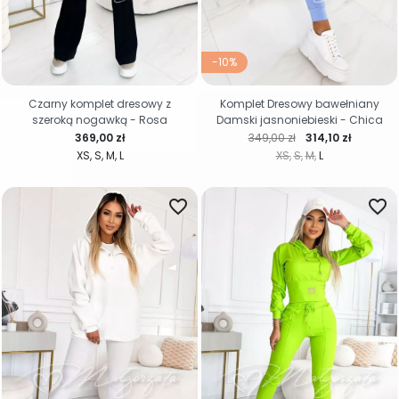
-10%
Czarny komplet dresowy z
Komplet Dresowy bawełniany
szeroką nogawką - Rosa
Damski jasnoniebieski - Chica
Cena
Cena regularna
Cena
369,00 zł
349,00 zł
314,10 zł
XS
S
M
L
XS
S
M
L
favorite_border
favorite_border