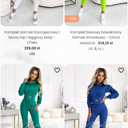
-10%
Komplet damski trzyczęściowy |
Komplet Dresowy bawełniany
bluza, top i legginsy biały -
Damski limonkowy - Chica
Chelo
Cena regularna
Cena
349,00 zł
314,10 zł
Cena
229,00 zł
XS
S
M
L
UNI
favorite_border
favorite_border