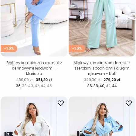
-20%
-20%
Błękitny kombinezon damski z
Miętowy kombinezon damski z
cekinowymi rękawami -
szerokimi spodniami i długim
Maricela
rękawem - Nati
Cena regularna
Cena
Cena regularna
Cena
439,00 zł
351,20 zł
349,00 zł
279,20 zł
36
38
40
42
44
46
36
38
40
42
44
favorite_border
favorite_border