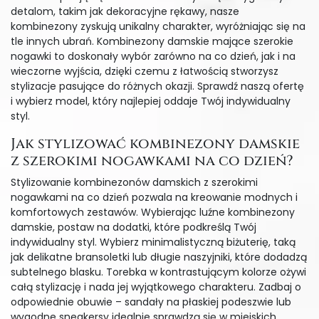
detalom, takim jak dekoracyjne rękawy, nasze
kombinezony zyskują unikalny charakter, wyróżniając się na
tle innych ubrań. Kombinezony damskie mające szerokie
nogawki to doskonały wybór zarówno na co dzień, jak i na
wieczorne wyjścia, dzięki czemu z łatwością stworzysz
stylizacje pasujące do różnych okazji. Sprawdź naszą ofertę
i wybierz model, który najlepiej oddaje Twój indywidualny
styl.
Jak stylizować kombinezony damskie
z szerokimi nogawkami na co dzień?
Stylizowanie kombinezonów damskich z szerokimi
nogawkami na co dzień pozwala na kreowanie modnych i
komfortowych zestawów. Wybierając luźne kombinezony
damskie, postaw na dodatki, które podkreślą Twój
indywidualny styl. Wybierz minimalistyczną biżuterię, taką
jak delikatne bransoletki lub długie naszyjniki, które dodadzą
subtelnego blasku. Torebka w kontrastującym kolorze ożywi
całą stylizację i nada jej wyjątkowego charakteru. Zadbaj o
odpowiednie obuwie – sandały na płaskiej podeszwie lub
wygodne sneakersy idealnie sprawdzą się w miejskich