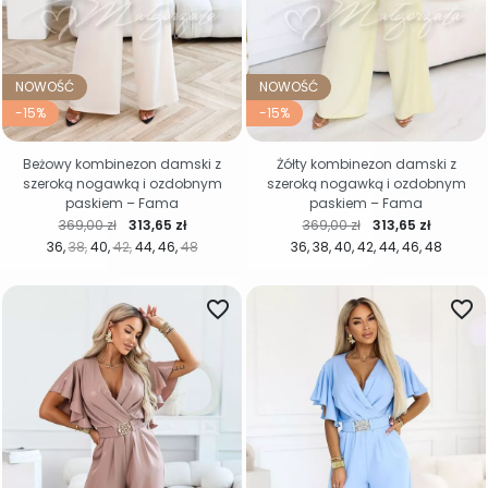
NOWOŚĆ
NOWOŚĆ
-15%
-15%
Beżowy kombinezon damski z
Żółty kombinezon damski z
szeroką nogawką i ozdobnym
szeroką nogawką i ozdobnym
paskiem – Fama
paskiem – Fama
Cena regularna
Cena
Cena regularna
Cena
369,00 zł
313,65 zł
369,00 zł
313,65 zł
36
38
40
42
44
46
48
36
38
40
42
44
46
48
favorite_border
favorite_border