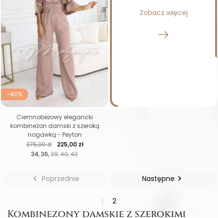
Zobacz więcej
-40%
Ciemnobeżowy elegancki
kombinezon damski z szeroką
nogawką - Peyton
Cena regularna
Cena
375,00 zł
225,00 zł
34
36
38
40
42

Poprzednie
Następne

1
2
Kombinezony damskie z szerokimi