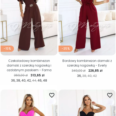
-15%
-35%
Czekoladowy kombinezon
Bordowy kombinezon damski z
damski z szeroką nogawką i
szeroką nogawką - Everly
ozdobnym paskiem - Fama
Cena regularna
Cena
349,00 zł
226,85 zł
Cena regularna
Cena
369,00 zł
313,65 zł
36
38
40
42
36
38
40
42
44
46
48
favorite_border
favorite_border