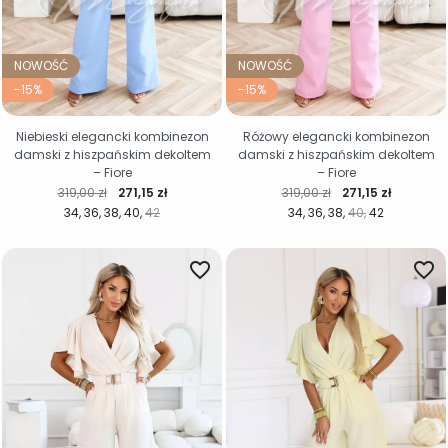
NOWOŚĆ
NOWOŚĆ
-15%
-15%
Niebieski elegancki kombinezon
Różowy elegancki kombinezon
damski z hiszpańskim dekoltem
damski z hiszpańskim dekoltem
– Fiore
– Fiore
Cena regularna
Cena
Cena regularna
Cena
319,00 zł
271,15 zł
319,00 zł
271,15 zł
34
36
38
40
42
34
36
38
40
42
favorite_border
favorite_border