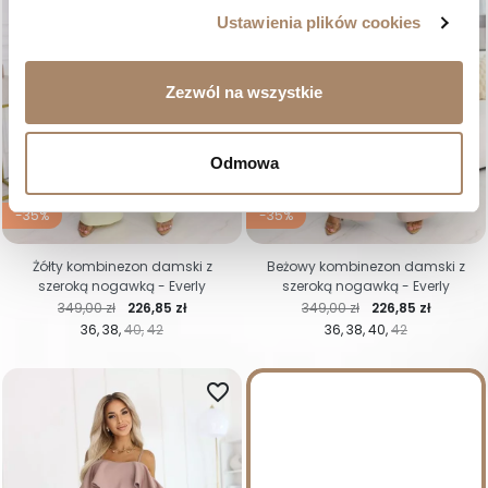
Ustawienia plików cookies
Zezwól na wszystkie
Odmowa
-35%
-35%
Żółty kombinezon damski z
Beżowy kombinezon damski z
szeroką nogawką - Everly
szeroką nogawką - Everly
Cena regularna
Cena
Cena regularna
Cena
349,00 zł
226,85 zł
349,00 zł
226,85 zł
36
38
40
42
36
38
40
42
favorite_border