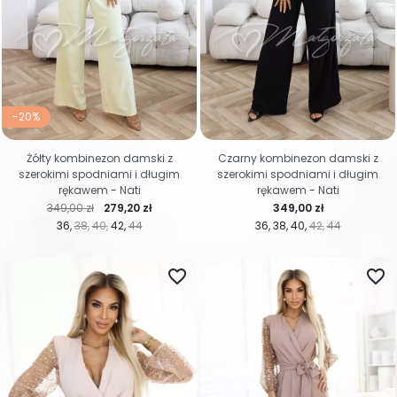
-20%
Żółty kombinezon damski z
Czarny kombinezon damski z
szerokimi spodniami i długim
szerokimi spodniami i długim
rękawem - Nati
rękawem - Nati
Cena regularna
Cena
Cena
349,00 zł
279,20 zł
349,00 zł
36
38
40
42
44
36
38
40
42
44
favorite_border
favorite_border