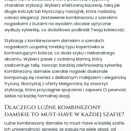
charakter stylizacji. Wybierz efektowną biżuterię, taką jak
długie kolczyki lub błyszczący naszyjnik, które nadadzą
całości elegancji. Zestawienie kombinezonu z szerokimi
nogawkami z butami na wysokim obcasie optycznie
wydłuży sylwetkę, co dodatkowo podkreśli Twoją kobiecość.
Stylizację z kombinezonem damskim o szerokich
nogawkach uzupełnij torebką typu kopertówka w
kontrastującym kolorze, co doda szyku i niebanalnego
akcentu. Wybierz pasek z ozdobną klamrą, który
zaakcentuje talię, tworząc bardziej zdefiniowaną sylwetkę.
Kombinezony damskie szerokie nogawki doskonale
komponują się również z delikatnym makijażem i elegancką
fryzurą. Skorzystaj z oferty Małgorzata, by stworzyć
stylizację, która przyciągnie spojrzenia i zapewni Ci pewność
siebie na każdej formalnej okazji.
Dlaczego luźne kombinezony
damskie to must-have w każdej szafie?
Luźne kombinezony damskie to must-have w każdej szafie.
Ich uniwersalność sprawia, że pasują na wiele okazji, od