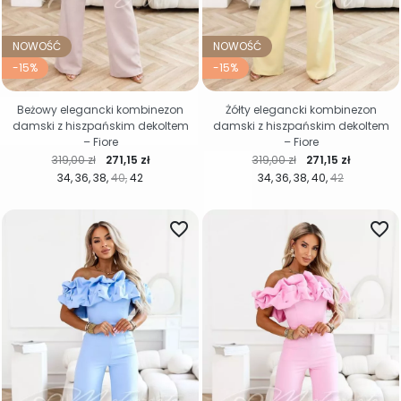
NOWOŚĆ
NOWOŚĆ
-15%
-15%
Beżowy elegancki kombinezon
Żółty elegancki kombinezon
damski z hiszpańskim dekoltem
damski z hiszpańskim dekoltem
– Fiore
– Fiore
Cena regularna
Cena
Cena regularna
Cena
319,00 zł
271,15 zł
319,00 zł
271,15 zł
34
36
38
40
42
34
36
38
40
42
favorite_border
favorite_border