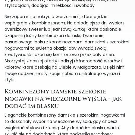
stylizacjach, dodając im lekkości i swobody.
Nie zapomnij o nakryciu wierzchnim, które będzie
współgrało z kombinezonem. Na chłodniejsze dni wybierz
oversizowy sweter lub jeansową kurtkę, które doskonale
uzupełnią luźny kombinezon damski. Tworzenie
casualowego looku z kombinezonami damskimi z szerokimi
nogawkami to świetna okazja, aby wyrazić swoją
kreatywność i czuć się komfortowo przez cały dzień.
Skorzystaj z naszej oferty i odkryj różnorodność wzorów i
kolorów, które czekają na Ciebie w Małgorzata. Dzięki nim
Twoje codzienne stylizacje nabiorą unikalnego wyrazu i
stylu.
Kombinezony damskie szerokie
nogawki na wieczorne wyjścia - jak
dodać im blasku
Eleganckie kombinezony damskie z szerokimi nogawkami
to doskonały wybór na wieczorne wyjścia, gdy chcesz
wyglądać stylowo i z klasą. Aby dodać im blasku, warto
skupić się na dodatkach, które podkreślą wyjątkowy