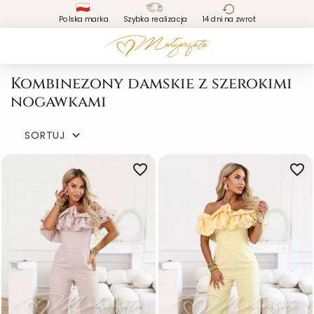
Polska marka
Szybka realizacja
14 dni na zwrot
Kombinezony damskie z szerokimi
nogawkami
SORTUJ

favorite_border
favorite_border