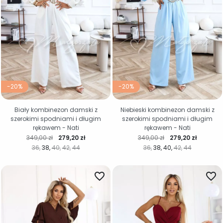
-20%
-20%
Biały kombinezon damski z
Niebieski kombinezon damski z
szerokimi spodniami i długim
szerokimi spodniami i długim
rękawem - Nati
rękawem - Nati
Cena regularna
Cena
Cena regularna
Cena
349,00 zł
279,20 zł
349,00 zł
279,20 zł
36
38
40
42
44
36
38
40
42
44
favorite_border
favorite_border