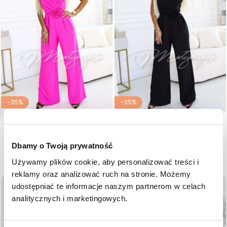
-35%
-35%
Fuksjowy kombinezon damski z
Czarny kombinezon damski z
szeroką nogawką - Everly
szeroką nogawką - Everly
Cena regularna
Cena
Cena regularna
Cena
349,00 zł
226,85 zł
349,00 zł
226,85 zł
Dbamy o Twoją prywatność
36
38
40
42
36
38
40
42
Używamy plików cookie, aby personalizować treści i 
reklamy oraz analizować ruch na stronie. Możemy 
favorite_border
favorite_border
udostępniać te informacje naszym partnerom w celach 
analitycznych i marketingowych.