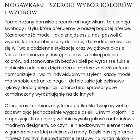
nogawkami - szeroki wybór kolorów
i wzorów
Kombinezony damskie z szerokimi nogawkami to esencja
swobody i stylu, które oferujemy w naszej bogatej ofercie.
Różnorodność modeli, jakie znajdziesz u nas, pozwoli Ci
wybrać luźne kombinezony damskie, które idealnie wpiszą
się w Twoje codzienne stylizacje oraz wyjątkowe okazje.
Nasze kombinezony dostępne są w szerokiej palecie
kolorów, od stonowanych beżów i bieli po wyraziste fuksje i
niebieskie odcienie, dzięki czemu możesz znaleźć coś, co
harmonizuje z Twoim indywidualnym stylem. Każdy model
ma w sobie coś unikalnego – detale takie jak cekinowe
rękawy dodają elegancji i charakteru, sprawiając, że
kombinezony wyróżniają się na tle innych.
Oferujemy kombinezony, które podkreślą Twoją sylwetkę,
zapewniając jednocześnie wygodę dzięki luźnym krojom. To
propozycje, które łączą w sobie wysoką jakość materiałów z
modnym designem, co czyni je nieodzownym elementem
w garderobie każdej miłośniczki mody. Dzięki naszej ofercie
możesz tworzyć niepowtarzalne zestawy na każdą okazję –