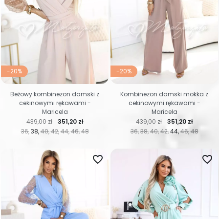
-20%
-20%
Beżowy kombinezon damski z
Kombinezon damski mokka z
cekinowymi rękawami -
cekinowymi rękawami -
Maricela
Maricela
Cena regularna
Cena
Cena regularna
Cena
439,00 zł
351,20 zł
439,00 zł
351,20 zł
36
38
40
42
44
46
48
36
38
40
42
44
46
48
favorite_border
favorite_border