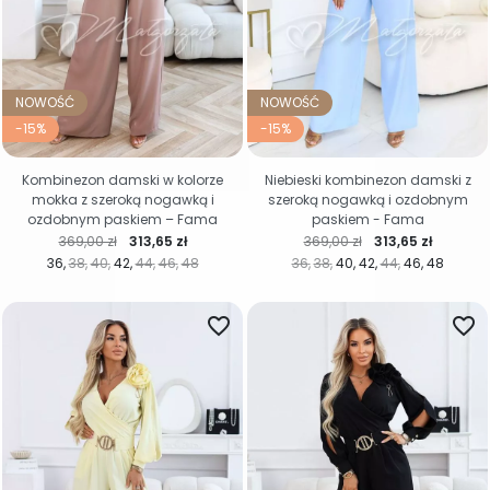
NOWOŚĆ
NOWOŚĆ
-15%
-15%
Kombinezon damski w kolorze
Niebieski kombinezon damski z
mokka z szeroką nogawką i
szeroką nogawką i ozdobnym
ozdobnym paskiem – Fama
paskiem - Fama
Cena regularna
Cena
Cena regularna
Cena
369,00 zł
313,65 zł
369,00 zł
313,65 zł
36
38
40
42
44
46
48
36
38
40
42
44
46
48
favorite_border
favorite_border