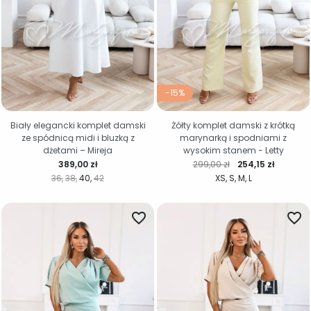
-15%
Biały elegancki komplet damski
Żółty komplet damski z krótką
ze spódnicą midi i bluzką z
marynarką i spodniami z
dżetami – Mireja
wysokim stanem - Letty
Cena
Cena regularna
Cena
389,00 zł
299,00 zł
254,15 zł
36
38
40
42
XS
S
M
L
favorite_border
favorite_border