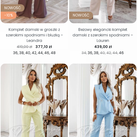
NOWOŚĆ
-10%
NOWOŚĆ
Komplet damski w groszki z
Beżowy elegancki komplet
szerokimi spodniami i bluzką –
damski z szerokimi spodniami –
Leandra
Lauren
Cena regularna
Cena
Cena
419,00 zł
377,10 zł
439,00 zł
36
38
40
42
44
46
48
34
36
38
40
42
44
46
favorite_border
favorite_border