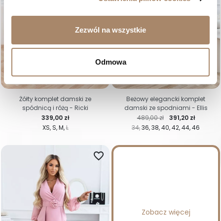
Zezwól na wszystkie
Odmowa
-20%
Żółty komplet damski ze
Beżowy elegancki komplet
spódnicą i różą - Ricki
damski ze spodniami - Ellis
Cena
Cena regularna
Cena
339,00 zł
489,00 zł
391,20 zł
XS
S
M
L
34
36
38
40
42
44
46
favorite_border
Zobacz więcej