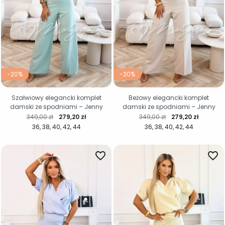
-20%
-20%
Szałwiowy elegancki komplet
Beżowy elegancki komplet
damski ze spodniami – Jenny
damski ze spodniami – Jenny
Cena regularna
Cena
Cena regularna
Cena
349,00 zł
279,20 zł
349,00 zł
279,20 zł
36
38
40
42
44
36
38
40
42
44
favorite_border
favorite_border