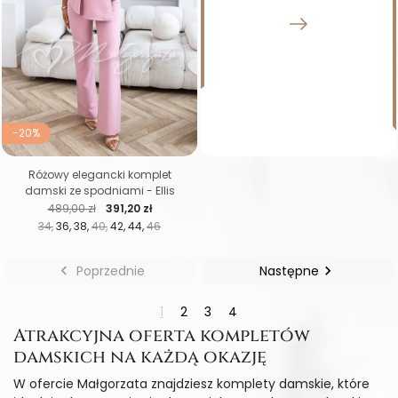
-20%
Różowy elegancki komplet
damski ze spodniami - Ellis
Cena regularna
Cena
489,00 zł
391,20 zł
34
36
38
40
42
44
46

Poprzednie
Następne

1
2
3
4
Atrakcyjna oferta kompletów
damskich na każdą okazję
W ofercie Małgorzata znajdziesz komplety damskie, które