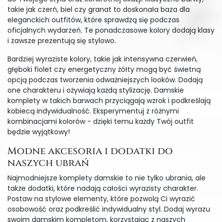
takie jak czerń, biel czy granat to doskonała baza dla
eleganckich outfitów, które sprawdzą się podczas
oficjalnych wydarzeń. Te ponadczasowe kolory dodają klasy
i zawsze prezentują się stylowo.
Bardziej wyraziste kolory, takie jak intensywna czerwień,
głęboki fiolet czy energetyczny żółty mogą być świetną
opcją podczas tworzenia odważniejszych looków. Dodają
one charakteru i ożywiają każdą stylizację. Damskie
komplety w takich barwach przyciągają wzrok i podkreślają
kobiecą indywidualność. Eksperymentuj z różnymi
kombinacjami kolorów - dzięki temu każdy Twój outfit
będzie wyjątkowy!
Modne akcesoria i dodatki do
naszych ubrań
Najmodniejsze komplety damskie to nie tylko ubrania, ale
także dodatki, które nadają całości wyrazisty charakter.
Postaw na stylowe elementy, które pozwolą Ci wyrazić
osobowość oraz podkreślić indywidualny styl. Dodaj wyrazu
swoim damskim kompletom, korzystając z naszych