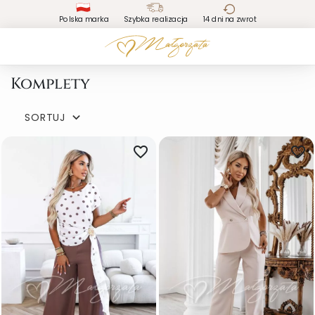
Polska marka
Szybka realizacja
14 dni na zwrot
Komplety
SORTUJ

favorite_border
favorite_border