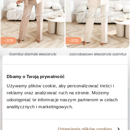
-20%
-20%
Garnitur damski elegancki
Jasnobeżowy elegancki garnitur
cappuccino z piórami na
damski z piórami na rękawach
rękawach – Loreta
- Loreta
Cena regularna
Cena
Cena regularna
Cena
585,00 zł
468,00 zł
585,00 zł
468,00 zł
36
38
40
42
44
46
36
38
40
42
44
46
Dbamy o Twoją prywatność
Używamy plików cookie, aby personalizować treści i 
favorite_border
favorite_border
reklamy oraz analizować ruch na stronie. Możemy 
udostępniać te informacje naszym partnerom w celach 
analitycznych i marketingowych.
Ustawienia plików cookies