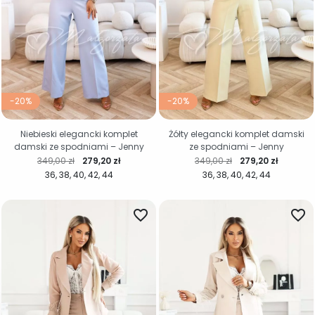
-20%
-20%
Niebieski elegancki komplet
Żółty elegancki komplet damski
damski ze spodniami – Jenny
ze spodniami – Jenny
Cena regularna
Cena
Cena regularna
Cena
349,00 zł
279,20 zł
349,00 zł
279,20 zł
36
38
40
42
44
36
38
40
42
44
favorite_border
favorite_border