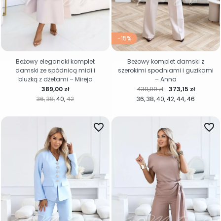
-15%
Beżowy elegancki komplet
Beżowy komplet damski z
damski ze spódnicą midi i
szerokimi spodniami i guzikami
bluzką z dżetami – Mireja
– Anna
Cena
Cena regularna
Cena
389,00 zł
439,00 zł
373,15 zł
36
38
40
42
36
38
40
42
44
46
favorite_border
favorite_border