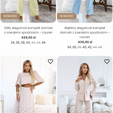
NOWOŚĆ
NOWOŚĆ
Żółty elegancki komplet damski
Błękitny elegancki komplet
z szerokimi spodniami – Lauren
damski z szerokimi spodniami –
Lauren
Cena
439,00 zł
Cena
439,00 zł
34
36
38
40
42
44
46
34
36
38
40
42
44
46
favorite_border
favorite_border