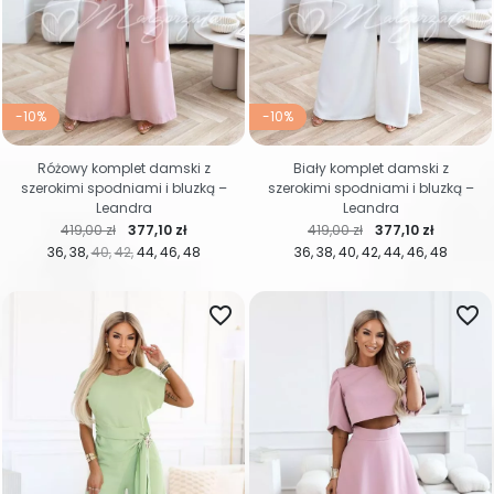
-10%
-10%
Różowy komplet damski z
Biały komplet damski z
szerokimi spodniami i bluzką –
szerokimi spodniami i bluzką –
Leandra
Leandra
Cena regularna
Cena
Cena regularna
Cena
419,00 zł
377,10 zł
419,00 zł
377,10 zł
36
38
40
42
44
46
48
36
38
40
42
44
46
48
favorite_border
favorite_border