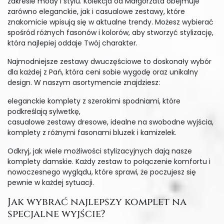
zakresie mody i stylu. Kolekcja od Małgorzata obejmuje
zarówno eleganckie, jak i casualowe zestawy, które
znakomicie wpisują się w aktualne trendy. Możesz wybierać
spośród różnych fasonów i kolorów, aby stworzyć stylizację,
która najlepiej oddaje Twój charakter.
Najmodniejsze zestawy dwuczęściowe to doskonały wybór
dla każdej z Pań, która ceni sobie wygodę oraz unikalny
design. W naszym asortymencie znajdziesz:
eleganckie komplety z szerokimi spodniami, które
podkreślają sylwetkę,
casualowe zestawy dresowe, idealne na swobodne wyjścia,
komplety z różnymi fasonami bluzek i kamizelek.
Odkryj, jak wiele możliwości stylizacyjnych dają nasze
komplety damskie. Każdy zestaw to połączenie komfortu i
nowoczesnego wyglądu, które sprawi, że poczujesz się
pewnie w każdej sytuacji.
Jak wybrać najlepszy komplet na
specjalne wyjście?