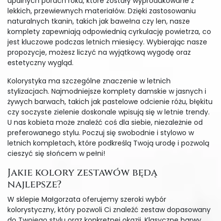
upalnych porach roku, które zostały wyprodukowane z
lekkich, przewiewnych materiałów. Dzięki zastosowaniu
naturalnych tkanin, takich jak bawełna czy len, nasze
komplety zapewniają odpowiednią cyrkulację powietrza, co
jest kluczowe podczas letnich miesięcy. Wybierając nasze
propozycje, możesz liczyć na wyjątkową wygodę oraz
estetyczny wygląd.
Kolorystyka ma szczególne znaczenie w letnich
stylizacjach. Najmodniejsze komplety damskie w jasnych i
żywych barwach, takich jak pastelowe odcienie różu, błękitu
czy soczyste zielenie doskonale wpisują się w letnie trendy.
U nas kobieta może znaleźć coś dla siebie, niezależnie od
preferowanego stylu. Poczuj się swobodnie i stylowo w
letnich kompletach, które podkreślą Twoją urodę i pozwolą
cieszyć się słońcem w pełni!
Jakie kolory zestawów będą
najlepsze?
W sklepie Małgorzata oferujemy szeroki wybór
kolorystyczny, który pozwoli Ci znaleźć zestaw dopasowany
do Twojego stylu oraz konkretnej okazji. Klasyczne barwy,