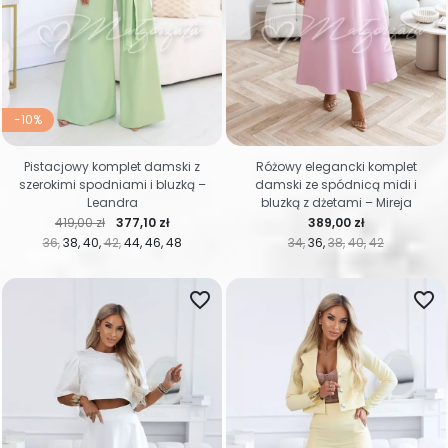
-10%
Pistacjowy komplet damski z
Różowy elegancki komplet
szerokimi spodniami i bluzką –
damski ze spódnicą midi i
Leandra
bluzką z dżetami – Mireja
Cena regularna
Cena
Cena
419,00 zł
377,10 zł
389,00 zł
36
38
40
42
44
46
48
34
36
38
40
42
favorite_border
favorite_border