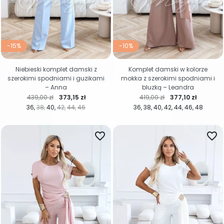
-15%
-10%
Niebieski komplet damski z
Komplet damski w kolorze
szerokimi spodniami i guzikami
mokka z szerokimi spodniami i
– Anna
bluzką – Leandra
Cena regularna
Cena
Cena regularna
Cena
439,00 zł
373,15 zł
419,00 zł
377,10 zł
36
38
40
42
44
46
36
38
40
42
44
46
48
favorite_border
favorite_border