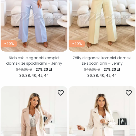
-20%
-20%
Niebieski elegancki komplet
Żółty elegancki komplet damski
damski ze spodniami – Jenny
ze spodniami – Jenny
Cena regularna
Cena
Cena regularna
Cena
349,00 zł
279,20 zł
349,00 zł
279,20 zł
36
38
40
42
44
36
38
40
42
44
favorite_border
favorite_border