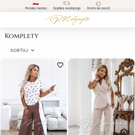
Polska marka
Szybka realizacja
14 dni na zwrot
Komplety
SORTUJ

favorite_border
favorite_border