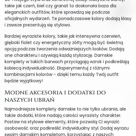
takie jak czerń, biel czy granat to doskonała baza dla
eleganckich outfitów, które sprawdzą się podczas
oficjalnych wydarzeń. Te ponadczasowe kolory dodają klasy
i zawsze prezentują się stylowo.
Bardziej wyraziste kolory, takie jak intensywna czerwień,
głęboki fiolet czy energetyczny żółty mogą być świetną
opcją podczas tworzenia odważniejszych looków. Dodają
one charakteru i ożywiają każdą stylizację. Damskie
komplety w takich barwach przyciągają wzrok i podkreślają
kobiecą indywidualność. Eksperymentuj z różnymi
kombinacjami kolorów - dzięki temu każdy Twój outfit
będzie wyjątkowy!
Modne akcesoria i dodatki do
naszych ubrań
Najmodniejsze komplety damskie to nie tylko ubrania, ale
także dodatki, które nadają całości wyrazisty charakter.
Postaw na stylowe elementy, które pozwolą Ci wyrazić
osobowość oraz podkreślić indywidualny styl. Dodaj wyrazu
swoim damskim kompletom, korzystając z naszych