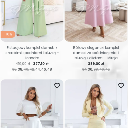
-10%
Pistacjowy komplet damski z
Różowy elegancki komplet
szerokimi spodniami i bluzką –
damski ze spódnicą midi i
Leandra
bluzką z dżetami – Mireja
Cena regularna
Cena
Cena
419,00 zł
377,10 zł
389,00 zł
36
38
40
42
44
46
48
34
36
38
40
42
favorite_border
favorite_border