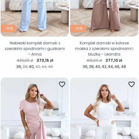
-15%
-10%
Niebieski komplet damski z
Komplet damski w kolorze
szerokimi spodniami i guzikami
mokka z szerokimi spodniami i
– Anna
bluzką – Leandra
Cena regularna
Cena
Cena regularna
Cena
439,00 zł
373,15 zł
419,00 zł
377,10 zł
36
38
40
42
44
46
36
38
40
42
44
46
48
favorite_border
favorite_border