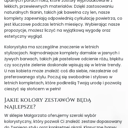
upalnych porach roku, które zostały wyprodukowane z
lekkich, przewiewnych materiałów. Dzięki zastosowaniu
naturalnych tkanin, takich jak bawełna czy len, nasze
komplety zapewniają odpowiednią cyrkulację powietrza, co
jest kluczowe podczas letnich miesięcy. Wybierając nasze
propozycje, możesz liczyć na wyjątkową wygodę oraz
estetyczny wygląd.
Kolorystyka ma szczególne znaczenie w letnich
stylizacjach. Najmodniejsze komplety damskie w jasnych i
żywych barwach, takich jak pastelowe odcienie różu, błękitu
czy soczyste zielenie doskonale wpisują się w letnie trendy.
U nas kobieta może znaleźć coś dla siebie, niezależnie od
preferowanego stylu. Poczuj się swobodnie i stylowo w
letnich kompletach, które podkreślą Twoją urodę i pozwolą
cieszyć się słońcem w pełni!
Jakie kolory zestawów będą
najlepsze?
W sklepie Małgorzata oferujemy szeroki wybór
kolorystyczny, który pozwoli Ci znaleźć zestaw dopasowany
do Twojego stylu oraz konkretnej okazji. Klasyczne barwy,