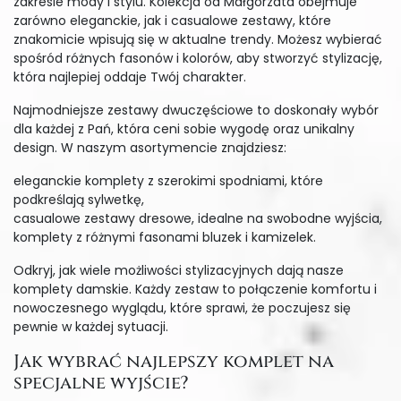
zakresie mody i stylu. Kolekcja od Małgorzata obejmuje
zarówno eleganckie, jak i casualowe zestawy, które
znakomicie wpisują się w aktualne trendy. Możesz wybierać
spośród różnych fasonów i kolorów, aby stworzyć stylizację,
która najlepiej oddaje Twój charakter.
Najmodniejsze zestawy dwuczęściowe to doskonały wybór
dla każdej z Pań, która ceni sobie wygodę oraz unikalny
design. W naszym asortymencie znajdziesz:
eleganckie komplety z szerokimi spodniami, które
podkreślają sylwetkę,
casualowe zestawy dresowe, idealne na swobodne wyjścia,
komplety z różnymi fasonami bluzek i kamizelek.
Odkryj, jak wiele możliwości stylizacyjnych dają nasze
komplety damskie. Każdy zestaw to połączenie komfortu i
nowoczesnego wyglądu, które sprawi, że poczujesz się
pewnie w każdej sytuacji.
Jak wybrać najlepszy komplet na
specjalne wyjście?