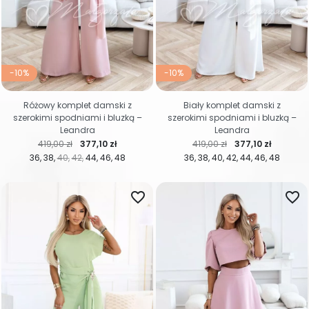
-10%
-10%
Różowy komplet damski z
Biały komplet damski z
szerokimi spodniami i bluzką –
szerokimi spodniami i bluzką –
Leandra
Leandra
Cena regularna
Cena
Cena regularna
Cena
419,00 zł
377,10 zł
419,00 zł
377,10 zł
36
38
40
42
44
46
48
36
38
40
42
44
46
48
favorite_border
favorite_border