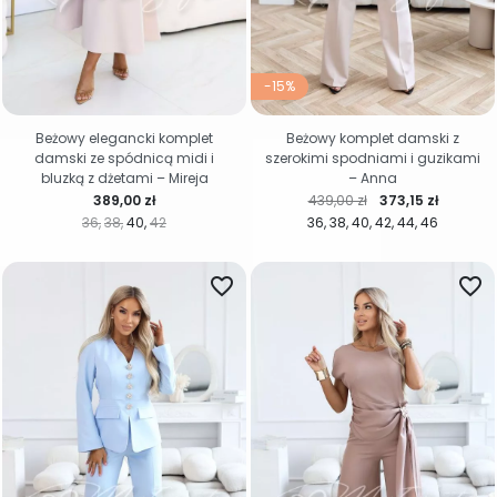
-15%
Beżowy elegancki komplet
Beżowy komplet damski z
damski ze spódnicą midi i
szerokimi spodniami i guzikami
bluzką z dżetami – Mireja
– Anna
Cena
Cena regularna
Cena
389,00 zł
439,00 zł
373,15 zł
36
38
40
42
36
38
40
42
44
46
favorite_border
favorite_border