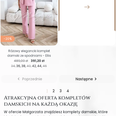
-20%
Różowy elegancki komplet
damski ze spodniami - Ellis
Cena regularna
Cena
489,00 zł
391,20 zł
34
36
38
40
42
44
46

Poprzednie
Następne

1
2
3
4
Atrakcyjna oferta kompletów
damskich na każdą okazję
W ofercie Małgorzata znajdziesz komplety damskie, które