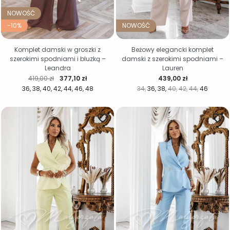
NOWOŚĆ
-10%
NOWOŚĆ
Komplet damski w groszki z
Beżowy elegancki komplet
szerokimi spodniami i bluzką –
damski z szerokimi spodniami –
Leandra
Lauren
Cena regularna
Cena
Cena
419,00 zł
377,10 zł
439,00 zł
36
38
40
42
44
46
48
34
36
38
40
42
44
46
favorite_border
favorite_border