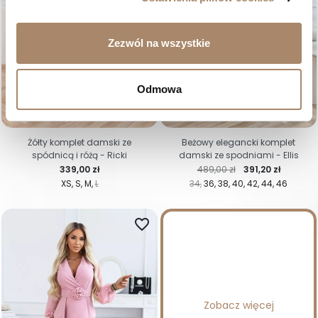
Zezwól na wszystkie
Odmowa
-20%
Żółty komplet damski ze
Beżowy elegancki komplet
spódnicą i różą - Ricki
damski ze spodniami - Ellis
Cena
Cena regularna
Cena
339,00 zł
489,00 zł
391,20 zł
XS
S
M
L
34
36
38
40
42
44
46
favorite_border
Zobacz więcej