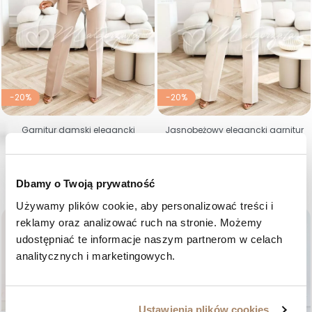
-20%
-20%
Garnitur damski elegancki
Jasnobeżowy elegancki garnitur
cappuccino z piórami na
damski z piórami na rękawach
rękawach – Loreta
- Loreta
Cena regularna
Cena
Cena regularna
Cena
585,00 zł
468,00 zł
585,00 zł
468,00 zł
36
38
40
42
44
46
36
38
40
42
44
46
Dbamy o Twoją prywatność
Używamy plików cookie, aby personalizować treści i 
favorite_border
favorite_border
reklamy oraz analizować ruch na stronie. Możemy 
udostępniać te informacje naszym partnerom w celach 
analitycznych i marketingowych.
Ustawienia plików cookies