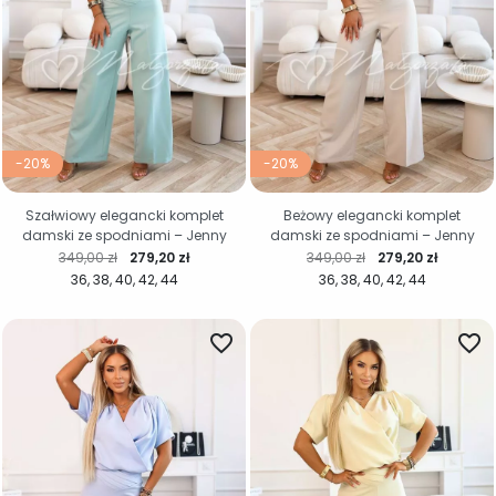
-20%
-20%
Szałwiowy elegancki komplet
Beżowy elegancki komplet
damski ze spodniami – Jenny
damski ze spodniami – Jenny
Cena regularna
Cena
Cena regularna
Cena
349,00 zł
279,20 zł
349,00 zł
279,20 zł
36
38
40
42
44
36
38
40
42
44
favorite_border
favorite_border