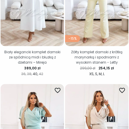
-15%
Biały elegancki komplet damski
Żółty komplet damski z krótką
ze spódnicą midi i bluzką z
marynarką i spodniami z
dżetami – Mireja
wysokim stanem - Letty
Cena
Cena regularna
Cena
389,00 zł
299,00 zł
254,15 zł
36
38
40
42
XS
S
M
L
favorite_border
favorite_border