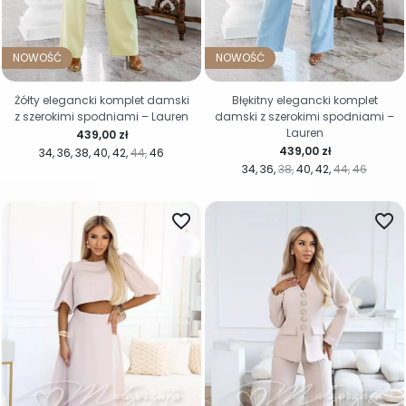
NOWOŚĆ
NOWOŚĆ
Żółty elegancki komplet damski
Błękitny elegancki komplet
z szerokimi spodniami – Lauren
damski z szerokimi spodniami –
Lauren
Cena
439,00 zł
Cena
439,00 zł
34
36
38
40
42
44
46
34
36
38
40
42
44
46
favorite_border
favorite_border