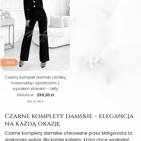
-20%
Czarny komplet damski z krótką
marynarką i spodniami z
wysokim stanem - Letty
Cena regularna
Cena
299,00 zł
239,20 zł
XS
S
M
L
Czarne komplety damskie – elegancja
na każdą okazję
Czarne komplety damskie oferowane przez Małgorzata to
doskonały wybór dla każdej kobiety, która chce wyglądać