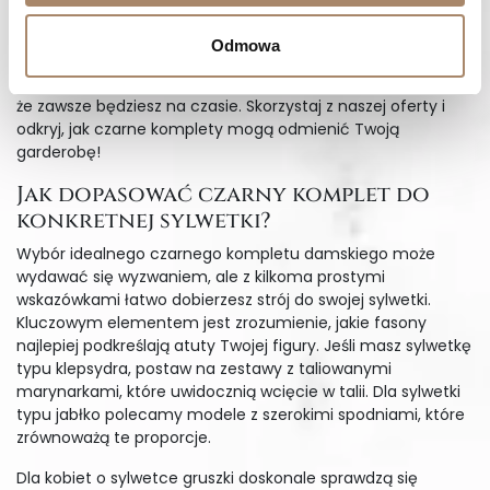
Znakomicie sprawdzą się podczas ważnych spotkań,
eleganckich kolacji czy spontanicznych wyjść z przyjaciółmi
Odmowa
na miasto. Nasze kolekcje regularnie aktualizujemy, aby
były zgodne z najnowszymi trendami, co daje Ci pewność,
że zawsze będziesz na czasie. Skorzystaj z naszej oferty i
odkryj, jak czarne komplety mogą odmienić Twoją
garderobę!
Jak dopasować czarny komplet do
konkretnej sylwetki?
Wybór idealnego czarnego kompletu damskiego może
wydawać się wyzwaniem, ale z kilkoma prostymi
wskazówkami łatwo dobierzesz strój do swojej sylwetki.
Kluczowym elementem jest zrozumienie, jakie fasony
najlepiej podkreślają atuty Twojej figury. Jeśli masz sylwetkę
typu klepsydra, postaw na zestawy z taliowanymi
marynarkami, które uwidocznią wcięcie w talii. Dla sylwetki
typu jabłko polecamy modele z szerokimi spodniami, które
zrównoważą te proporcje.
Dla kobiet o sylwetce gruszki doskonale sprawdzą się