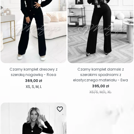
Czarny komplet dresowy z
Czarny komplet damski z
szeroką nogawką - Rosa
szerokimi spodniami z
elastycznego materiału - Ewa
Cena
369,00 zł
Cena
395,00 zł
XS
S
M
L
XS/S
M/L
XL.
favorite_border