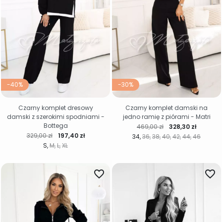
-40%
-30%
Czarny komplet dresowy
Czarny komplet damski na
damski z szerokimi spodniami -
jedno ramię z piórami - Matri
Bottega
Cena regularna
Cena
469,00 zł
328,30 zł
Cena regularna
Cena
329,00 zł
197,40 zł
34
36
38
40
42
44
46
S
M
L
XL
favorite_border
favorite_border