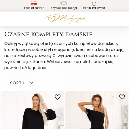
Polska marka
Szybka realizacja
14 dni na zwrot
Czarne komplety damskie
Odkryj wyjątkową ofertę czarnych kompletów damskich,
które łączą w sobie styl i elegancję. Idealne na każdą okazję,
nasze zestawy pozwolą Ci wyrazić swoją osobowość oraz
wyróżnić się z tłumu. Wybierz swój komplet i poczuj się
pewnie każdego dnia!
SORTUJ

favorite_border
favorite_border