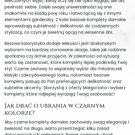
wieczornych wyjść, kiedy liczy się nie tylko wygląd, ale też
pewność siebie. Dzięki swojej uniwersalności są one
znakomite na każdą porę roku i łatwo łączą się z innymi
elementami garderoby. Z kolei beżowe komplety damskie
wprowadzają subtelność i delikatność do codziennych
stylizacji, co czyni je świetną opcją na wiosenne dni.
Beżowa kolorystyka dodaje lekkości i jest doskonałym
wyborem na bardziej stonowane okazje, takie jak rodzinne
spotkania czy letnie przyjęcia. W zależności od sytuacji
warto się zastanowić, które komplety lepiej podkreślą Twój
styl. Czarne zestawy to wspaniały wybór dla miłośniczek
klasyki i zdecydowanego looku, natomiast beżowe
komplety pasują do Pań preferujących delikatność oraz
subtelne akcenty. Skorzystaj z oferty Małgorzata i wybierz
komplety, które najlepiej wyrażają Twoją osobowość!
Jak dbać o ubrania w czarnym
kolorze?
Aby czarne komplety damskie zachowały swoją elegancję i
świeżość na długo, warto przestrzegać kilku zasad
dotyczących ich pielęgnacji. Pranie czarnych ubrań