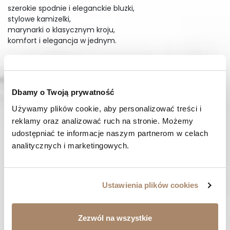
szerokie spodnie i eleganckie bluzki,
stylowe kamizelki,
marynarki o klasycznym kroju,
komfort i elegancja w jednym.
Wyjątkowy styl z czarnymi
kompletami damskimi
Czarne komplety damskie z naszego sklepu to synonim
Dbamy o Twoją prywatność
wyjątkowego stylu i klasy. Doskonale sprawdzają się
Używamy plików cookie, aby personalizować treści i 
zarówno podczas formalnych, jak i nieformalnych wyjść,
dzięki czemu z łatwością dostosujesz je do każdej okazji.
reklamy oraz analizować ruch na stronie. Możemy 
Nasze zestawy łączą w sobie najnowsze trendy z
udostępniać te informacje naszym partnerom w celach 
ponadczasową elegancją, co pozwala Ci czuć się pewnie i
analitycznych i marketingowych.
stylowo bez względu na sytuację. Wybierając czarne
komplety, inwestujesz w odzież, która nie tylko wygląda
świetnie, ale także zapewnia komfort noszenia przez cały
dzień.
Ustawienia plików cookies
Dzięki starannie dobranym materiałom i precyzyjnemu
krojowi nasze czarne komplety damskie podkreślają Twoje
Zezwól na wszystkie
atuty, jednocześnie zapewniając swobodę ruchów.