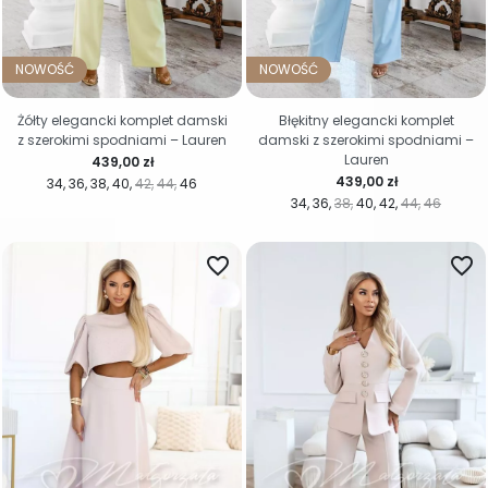
NOWOŚĆ
NOWOŚĆ
Żółty elegancki komplet damski
Błękitny elegancki komplet
z szerokimi spodniami – Lauren
damski z szerokimi spodniami –
Lauren
Cena
439,00 zł
Cena
439,00 zł
34
36
38
40
42
44
46
34
36
38
40
42
44
46
favorite_border
favorite_border