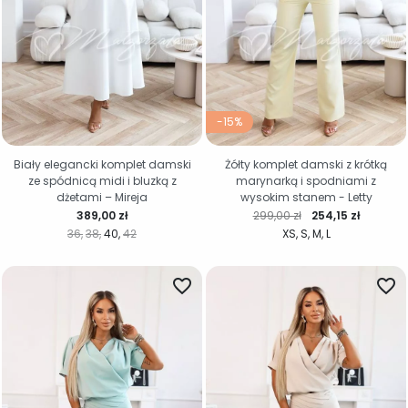
-15%
Biały elegancki komplet damski
Żółty komplet damski z krótką
ze spódnicą midi i bluzką z
marynarką i spodniami z
dżetami – Mireja
wysokim stanem - Letty
Cena
Cena regularna
Cena
389,00 zł
299,00 zł
254,15 zł
36
38
40
42
XS
S
M
L
favorite_border
favorite_border