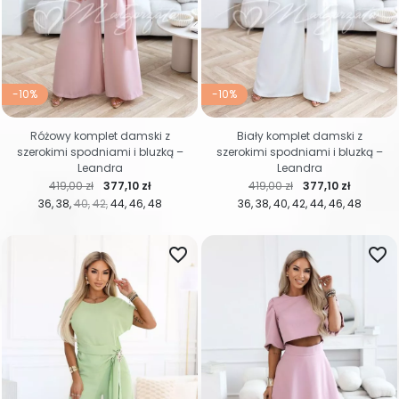
-10%
-10%
Różowy komplet damski z
Biały komplet damski z
szerokimi spodniami i bluzką –
szerokimi spodniami i bluzką –
Leandra
Leandra
Cena regularna
Cena
Cena regularna
Cena
419,00 zł
377,10 zł
419,00 zł
377,10 zł
36
38
40
42
44
46
48
36
38
40
42
44
46
48
favorite_border
favorite_border