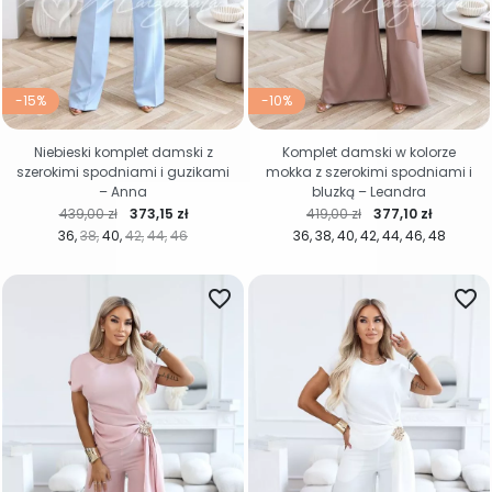
-15%
-10%
Niebieski komplet damski z
Komplet damski w kolorze
szerokimi spodniami i guzikami
mokka z szerokimi spodniami i
– Anna
bluzką – Leandra
Cena regularna
Cena
Cena regularna
Cena
439,00 zł
373,15 zł
419,00 zł
377,10 zł
36
38
40
42
44
46
36
38
40
42
44
46
48
favorite_border
favorite_border