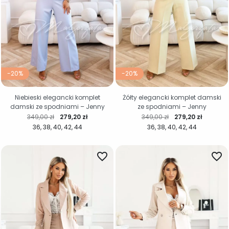
-20%
-20%
Niebieski elegancki komplet
Żółty elegancki komplet damski
damski ze spodniami – Jenny
ze spodniami – Jenny
Cena regularna
Cena
Cena regularna
Cena
349,00 zł
279,20 zł
349,00 zł
279,20 zł
36
38
40
42
44
36
38
40
42
44
favorite_border
favorite_border