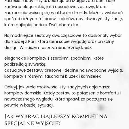
zakresie mody i stylu. Kolekcja od Małgorzata obejmuje
zarówno eleganckie, jak i casualowe zestawy, które
znakomicie wpisują się w aktualne trendy. Możesz wybierać
spośród różnych fasonów i kolorów, aby stworzyć stylizację,
która najlepiej oddaje Twój charakter.
Najmodniejsze zestawy dwuczęściowe to doskonały wybór
dla każdej z Pań, która ceni sobie wygodę oraz unikalny
design. W naszym asortymencie znajdziesz:
eleganckie komplety z szerokimi spodniami, które
podkreślają sylwetkę,
casualowe zestawy dresowe, idealne na swobodne wyjścia,
komplety z różnymi fasonami bluzek i kamizelek.
Odkryj, jak wiele możliwości stylizacyjnych dają nasze
komplety damskie. Każdy zestaw to połączenie komfortu i
nowoczesnego wyglądu, które sprawi, że poczujesz się
pewnie w każdej sytuacji.
Jak wybrać najlepszy komplet na
specjalne wyjście?