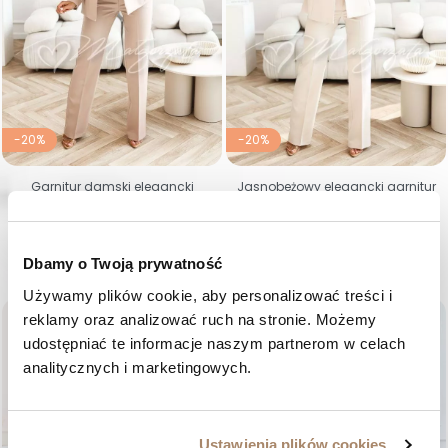
-20%
-20%
Garnitur damski elegancki
Jasnobeżowy elegancki garnitur
cappuccino z piórami na
damski z piórami na rękawach
rękawach – Loreta
- Loreta
Cena regularna
Cena
Cena regularna
Cena
585,00 zł
468,00 zł
585,00 zł
468,00 zł
36
38
40
42
44
46
36
38
40
42
44
46
Dbamy o Twoją prywatność
Używamy plików cookie, aby personalizować treści i 
favorite_border
favorite_border
reklamy oraz analizować ruch na stronie. Możemy 
udostępniać te informacje naszym partnerom w celach 
analitycznych i marketingowych.
Ustawienia plików cookies