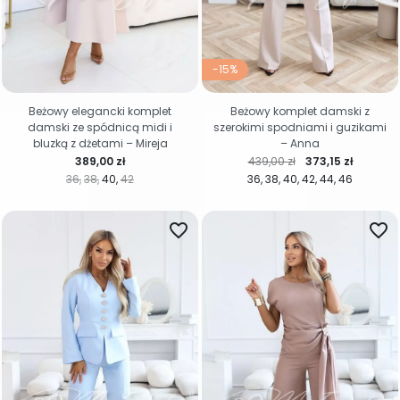
-15%
Beżowy elegancki komplet
Beżowy komplet damski z
damski ze spódnicą midi i
szerokimi spodniami i guzikami
bluzką z dżetami – Mireja
– Anna
Cena
Cena regularna
Cena
389,00 zł
439,00 zł
373,15 zł
36
38
40
42
36
38
40
42
44
46
favorite_border
favorite_border