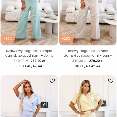
-20%
-20%
Szałwiowy elegancki komplet
Beżowy elegancki komplet
damski ze spodniami – Jenny
damski ze spodniami – Jenny
Cena regularna
Cena
Cena regularna
Cena
349,00 zł
279,20 zł
349,00 zł
279,20 zł
36
38
40
42
44
36
38
40
42
44
favorite_border
favorite_border