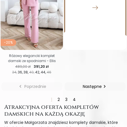
-20%
Różowy elegancki komplet
damski ze spodniami - Ellis
Cena regularna
Cena
489,00 zł
391,20 zł
34
36
38
40
42
44
46

Poprzednie
Następne

1
2
3
4
Atrakcyjna oferta kompletów
damskich na każdą okazję
W ofercie Małgorzata znajdziesz komplety damskie, które