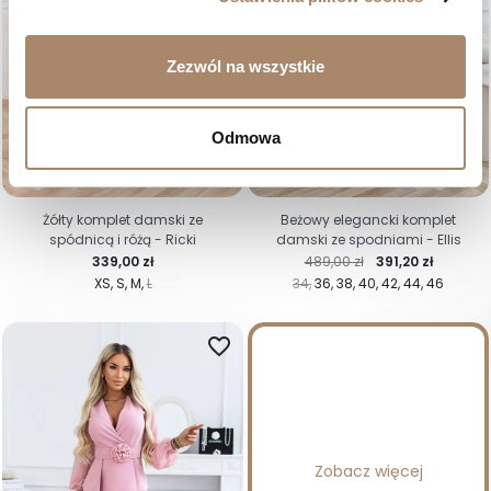
Zezwól na wszystkie
Odmowa
-20%
Żółty komplet damski ze
Beżowy elegancki komplet
spódnicą i różą - Ricki
damski ze spodniami - Ellis
Cena
Cena regularna
Cena
339,00 zł
489,00 zł
391,20 zł
XS
S
M
L
34
36
38
40
42
44
46
favorite_border
Zobacz więcej