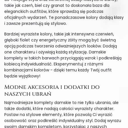
takie jak czerń, biel czy granat to doskonała baza dla
eleganckich outfitów, które sprawdzą się podczas
oficjalnych wydarzeń. Te ponadczasowe kolory dodają klasy
i zawsze prezentują się stylowo.
Bardziej wyraziste kolory, takie jak intensywna czerwień,
głęboki fiolet czy energetyczny żółty mogą być świetną
opcją podczas tworzenia odważniejszych looków. Dodają
one charakteru i ożywiają każdą stylizację. Damskie
komplety w takich barwach przyciągają wzrok i podkreślają
kobiecą indywidualność. Eksperymentuj z różnymi
kombinacjami kolorów - dzięki temu każdy Twój outfit
będzie wyjątkowy!
Modne akcesoria i dodatki do
naszych ubrań
Najmodniejsze komplety damskie to nie tylko ubrania, ale
także dodatki, które nadają całości wyrazisty charakter.
Postaw na stylowe elementy, które pozwolą Ci wyrazić
osobowość oraz podkreślić indywidualny styl. Dodaj wyrazu
swoim damskim kompletom, korzystając z naszych