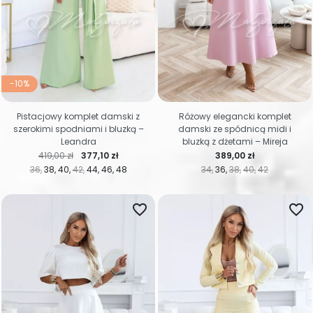
-10%
Pistacjowy komplet damski z
Różowy elegancki komplet
szerokimi spodniami i bluzką –
damski ze spódnicą midi i
Leandra
bluzką z dżetami – Mireja
Cena regularna
Cena
Cena
419,00 zł
377,10 zł
389,00 zł
36
38
40
42
44
46
48
34
36
38
40
42
favorite_border
favorite_border