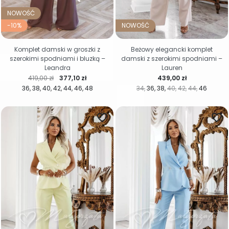
NOWOŚĆ
-10%
NOWOŚĆ
Komplet damski w groszki z
Beżowy elegancki komplet
szerokimi spodniami i bluzką –
damski z szerokimi spodniami –
Leandra
Lauren
Cena regularna
Cena
Cena
419,00 zł
377,10 zł
439,00 zł
36
38
40
42
44
46
48
34
36
38
40
42
44
46
favorite_border
favorite_border