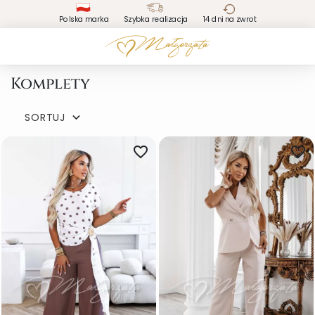
Polska marka
Szybka realizacja
14 dni na zwrot
Komplety
SORTUJ

favorite_border
favorite_border