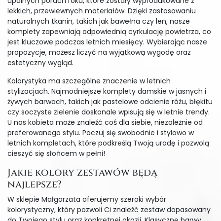
upalnych porach roku, które zostały wyprodukowane z
lekkich, przewiewnych materiałów. Dzięki zastosowaniu
naturalnych tkanin, takich jak bawełna czy len, nasze
komplety zapewniają odpowiednią cyrkulację powietrza, co
jest kluczowe podczas letnich miesięcy. Wybierając nasze
propozycje, możesz liczyć na wyjątkową wygodę oraz
estetyczny wygląd.
Kolorystyka ma szczególne znaczenie w letnich
stylizacjach. Najmodniejsze komplety damskie w jasnych i
żywych barwach, takich jak pastelowe odcienie różu, błękitu
czy soczyste zielenie doskonale wpisują się w letnie trendy.
U nas kobieta może znaleźć coś dla siebie, niezależnie od
preferowanego stylu. Poczuj się swobodnie i stylowo w
letnich kompletach, które podkreślą Twoją urodę i pozwolą
cieszyć się słońcem w pełni!
Jakie kolory zestawów będą
najlepsze?
W sklepie Małgorzata oferujemy szeroki wybór
kolorystyczny, który pozwoli Ci znaleźć zestaw dopasowany
do Twojego stylu oraz konkretnej okazji. Klasyczne barwy,