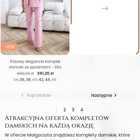
-20%
Różowy elegancki komplet
damski ze spodniami - Ellis
Cena regularna
Cena
489,00 zł
391,20 zł
34
36
38
40
42
44
46

Poprzednie
Następne

1
2
3
4
Atrakcyjna oferta kompletów
damskich na każdą okazję
W ofercie Małgorzata znajdziesz komplety damskie, które