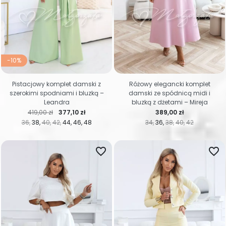
-10%
Pistacjowy komplet damski z
Różowy elegancki komplet
szerokimi spodniami i bluzką –
damski ze spódnicą midi i
Leandra
bluzką z dżetami – Mireja
Cena regularna
Cena
Cena
419,00 zł
377,10 zł
389,00 zł
36
38
40
42
44
46
48
34
36
38
40
42
favorite_border
favorite_border