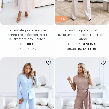
-15%
Beżowy elegancki komplet
Beżowy komplet damski z
damski ze spódnicą midi i
szerokimi spodniami i guzikami
bluzką z dżetami – Mireja
– Anna
Cena
Cena regularna
Cena
389,00 zł
439,00 zł
373,15 zł
36
38
40
42
36
38
40
42
44
46
favorite_border
favorite_border