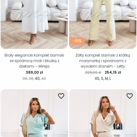
-15%
Biały elegancki komplet damski
Żółty komplet damski z krótką
ze spódnicą midi i bluzką z
marynarką i spodniami z
dżetami – Mireja
wysokim stanem - Letty
Cena
Cena regularna
Cena
389,00 zł
299,00 zł
254,15 zł
36
38
40
42
XS
S
M
L
favorite_border
favorite_border