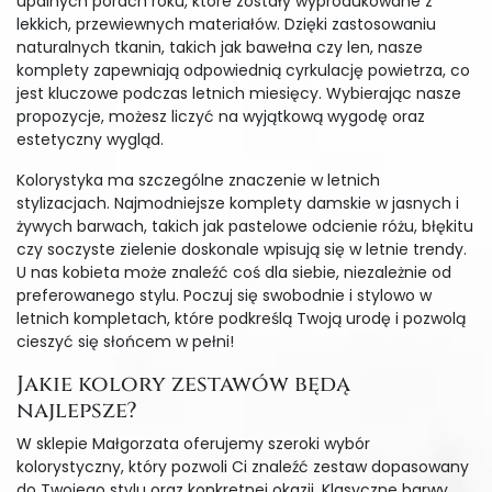
upalnych porach roku, które zostały wyprodukowane z
lekkich, przewiewnych materiałów. Dzięki zastosowaniu
naturalnych tkanin, takich jak bawełna czy len, nasze
komplety zapewniają odpowiednią cyrkulację powietrza, co
jest kluczowe podczas letnich miesięcy. Wybierając nasze
propozycje, możesz liczyć na wyjątkową wygodę oraz
estetyczny wygląd.
Kolorystyka ma szczególne znaczenie w letnich
stylizacjach. Najmodniejsze komplety damskie w jasnych i
żywych barwach, takich jak pastelowe odcienie różu, błękitu
czy soczyste zielenie doskonale wpisują się w letnie trendy.
U nas kobieta może znaleźć coś dla siebie, niezależnie od
preferowanego stylu. Poczuj się swobodnie i stylowo w
letnich kompletach, które podkreślą Twoją urodę i pozwolą
cieszyć się słońcem w pełni!
Jakie kolory zestawów będą
najlepsze?
W sklepie Małgorzata oferujemy szeroki wybór
kolorystyczny, który pozwoli Ci znaleźć zestaw dopasowany
do Twojego stylu oraz konkretnej okazji. Klasyczne barwy,