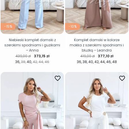
-15%
-10%
Niebieski komplet damski z
Komplet damski w kolorze
szerokimi spodniami i guzikami
mokka z szerokimi spodniami i
– Anna
bluzką – Leandra
Cena regularna
Cena
Cena regularna
Cena
439,00 zł
373,15 zł
419,00 zł
377,10 zł
36
38
40
42
44
46
36
38
40
42
44
46
48
favorite_border
favorite_border