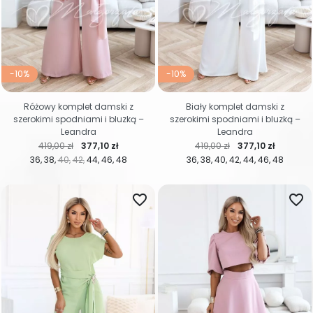
-10%
-10%
Różowy komplet damski z
Biały komplet damski z
szerokimi spodniami i bluzką –
szerokimi spodniami i bluzką –
Leandra
Leandra
Cena regularna
Cena
Cena regularna
Cena
419,00 zł
377,10 zł
419,00 zł
377,10 zł
36
38
40
42
44
46
48
36
38
40
42
44
46
48
favorite_border
favorite_border