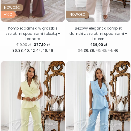
NOWOŚĆ
-10%
NOWOŚĆ
Komplet damski w groszki z
Beżowy elegancki komplet
szerokimi spodniami i bluzką –
damski z szerokimi spodniami –
Leandra
Lauren
Cena regularna
Cena
Cena
419,00 zł
377,10 zł
439,00 zł
36
38
40
42
44
46
48
34
36
38
40
42
44
46
favorite_border
favorite_border