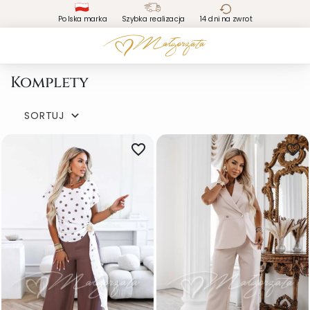
Polska marka
Szybka realizacja
14 dni na zwrot
Komplety
SORTUJ

favorite_border
favorite_border