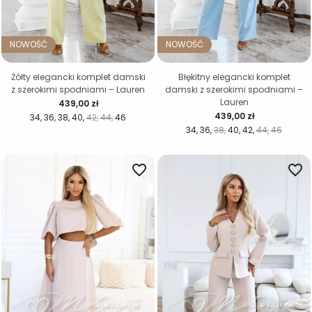
NOWOŚĆ
NOWOŚĆ
Żółty elegancki komplet damski
Błękitny elegancki komplet
z szerokimi spodniami – Lauren
damski z szerokimi spodniami –
Lauren
Cena
439,00 zł
Cena
439,00 zł
34
36
38
40
42
44
46
34
36
38
40
42
44
46
favorite_border
favorite_border