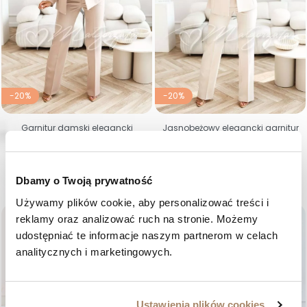
-20%
-20%
Garnitur damski elegancki
Jasnobeżowy elegancki garnitur
cappuccino z piórami na
damski z piórami na rękawach
rękawach – Loreta
- Loreta
Cena regularna
Cena
Cena regularna
Cena
585,00 zł
468,00 zł
585,00 zł
468,00 zł
36
38
40
42
44
46
36
38
40
42
44
46
Dbamy o Twoją prywatność
Używamy plików cookie, aby personalizować treści i 
favorite_border
favorite_border
reklamy oraz analizować ruch na stronie. Możemy 
udostępniać te informacje naszym partnerom w celach 
analitycznych i marketingowych.
Ustawienia plików cookies