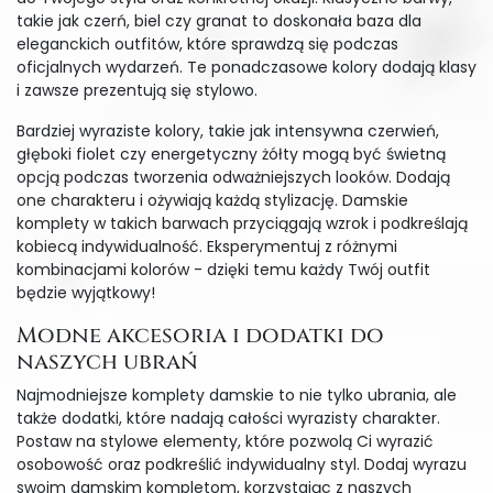
takie jak czerń, biel czy granat to doskonała baza dla
eleganckich outfitów, które sprawdzą się podczas
oficjalnych wydarzeń. Te ponadczasowe kolory dodają klasy
i zawsze prezentują się stylowo.
Bardziej wyraziste kolory, takie jak intensywna czerwień,
głęboki fiolet czy energetyczny żółty mogą być świetną
opcją podczas tworzenia odważniejszych looków. Dodają
one charakteru i ożywiają każdą stylizację. Damskie
komplety w takich barwach przyciągają wzrok i podkreślają
kobiecą indywidualność. Eksperymentuj z różnymi
kombinacjami kolorów - dzięki temu każdy Twój outfit
będzie wyjątkowy!
Modne akcesoria i dodatki do
naszych ubrań
Najmodniejsze komplety damskie to nie tylko ubrania, ale
także dodatki, które nadają całości wyrazisty charakter.
Postaw na stylowe elementy, które pozwolą Ci wyrazić
osobowość oraz podkreślić indywidualny styl. Dodaj wyrazu
swoim damskim kompletom, korzystając z naszych