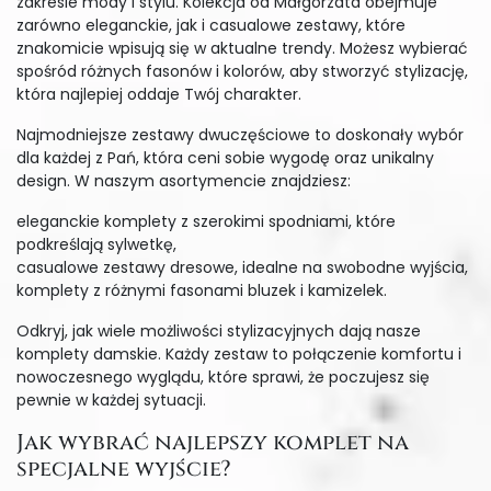
zakresie mody i stylu. Kolekcja od Małgorzata obejmuje
zarówno eleganckie, jak i casualowe zestawy, które
znakomicie wpisują się w aktualne trendy. Możesz wybierać
spośród różnych fasonów i kolorów, aby stworzyć stylizację,
która najlepiej oddaje Twój charakter.
Najmodniejsze zestawy dwuczęściowe to doskonały wybór
dla każdej z Pań, która ceni sobie wygodę oraz unikalny
design. W naszym asortymencie znajdziesz:
eleganckie komplety z szerokimi spodniami, które
podkreślają sylwetkę,
casualowe zestawy dresowe, idealne na swobodne wyjścia,
komplety z różnymi fasonami bluzek i kamizelek.
Odkryj, jak wiele możliwości stylizacyjnych dają nasze
komplety damskie. Każdy zestaw to połączenie komfortu i
nowoczesnego wyglądu, które sprawi, że poczujesz się
pewnie w każdej sytuacji.
Jak wybrać najlepszy komplet na
specjalne wyjście?