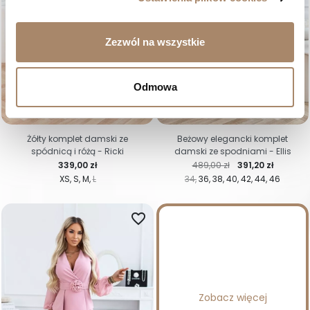
Zezwól na wszystkie
Odmowa
-20%
Żółty komplet damski ze
Beżowy elegancki komplet
spódnicą i różą - Ricki
damski ze spodniami - Ellis
Cena
Cena regularna
Cena
339,00 zł
489,00 zł
391,20 zł
XS
S
M
L
34
36
38
40
42
44
46
favorite_border
Zobacz więcej