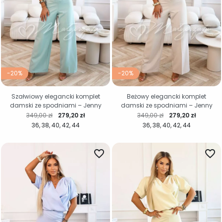
-20%
-20%
Szałwiowy elegancki komplet
Beżowy elegancki komplet
damski ze spodniami – Jenny
damski ze spodniami – Jenny
Cena regularna
Cena
Cena regularna
Cena
349,00 zł
279,20 zł
349,00 zł
279,20 zł
36
38
40
42
44
36
38
40
42
44
favorite_border
favorite_border