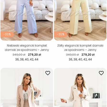
-20%
-20%
Niebieski elegancki komplet
Żółty elegancki komplet damski
damski ze spodniami – Jenny
ze spodniami – Jenny
Cena regularna
Cena
Cena regularna
Cena
349,00 zł
279,20 zł
349,00 zł
279,20 zł
36
38
40
42
44
36
38
40
42
44
favorite_border
favorite_border