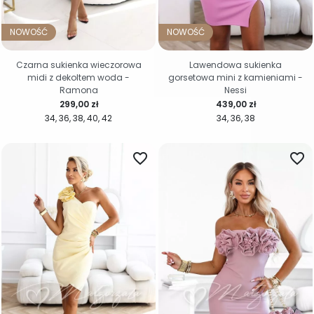
NOWOŚĆ
NOWOŚĆ
Czarna sukienka wieczorowa
Lawendowa sukienka
midi z dekoltem woda -
gorsetowa mini z kamieniami -
Ramona
Nessi
Cena
Cena
299,00 zł
439,00 zł
34
36
38
40
42
34
36
38
favorite_border
favorite_border