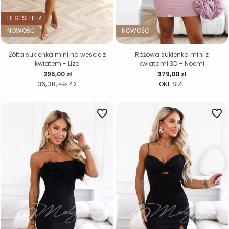
BESTSELLER
NOWOŚĆ
NOWOŚĆ
Żółta sukienka mini na wesele z
Różowa sukienka mini z
kwiatem - Liza
kwiatami 3D – Noemi
Cena
Cena
295,00 zł
379,00 zł
36
38
40
42
ONE SIZE
favorite_border
favorite_border