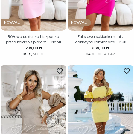
NOWOŚĆ
NOWOŚĆ
Różowa sukienka hiszpanka
Fuksjowa sukienka mini z
przed kolano z piórami - Nanti
odkrytymi ramionami – Nuri
Cena
Cena
299,00 zł
369,00 zł
XS
S
M
L
XL
34
36
38
40
42
favorite_border
favorite_border