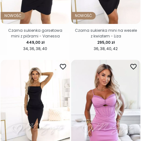
NOWOŚĆ
NOWOŚĆ
Czarna sukienka gorsetowa
Czarna sukienka mini na wesele
mini z piórami - Vanessa
z kwiatem - Liza
Cena
Cena
449,00 zł
295,00 zł
34
36
38
40
36
38
40
42
favorite_border
favorite_border