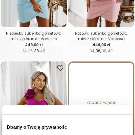
Niebieska sukienka gorsetowa
Różowa sukienka gorsetowa
mini z piórami - Vanessa
mini z piórami - Vanessa
Cena
Cena
449,00 zł
449,00 zł
34
36
38
40
34
36
38
40
favorite_border
Zobacz więcej
Dbamy o Twoją prywatność