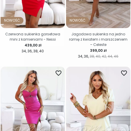
NOWOŚĆ
NOWOŚĆ
Czerwona sukienka gorsetowa
Jagodowa sukienka na jedno
mini z kamieniami - Nessi
ramię z kwiatem i marszczeniem
– Celeste
Cena
439,00 zł
Cena
399,00 zł
34
36
38
40
34
36
38
40
42
44
46
favorite_border
favorite_border