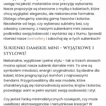
uwagę na jakość materiałów oraz precyzję wykonania.
Nasze propozycje są stworzone z myślą o kobietach, które
chcą wyglądać elegancko, ale niekoniecznie formalnie.
Dlatego oferujemy szeroką gamę fasonów i kolorów.
Niezależnie od tego, czy wybierasz subtelny beż, czy
odważny czerwony, z naszymi sukienkami mini zawsze
podkreślisz swoją kobiecość i wyróżnisz się z tłumu. Sprawdź
również nasze
bestsellery
i zakochaj się w tych sukienkach!
Sukienki damskie mini - wyjątkowe i
stylowe!
Niebanalne, wyjątkowe i pełne stylu - tak w trzech słowach
można opisać nasze sukienki damskie mini. To one są
symbolem młodości, energii i oryginalności. Są idealne dla
kobiet, które pragną łączyć komfort z najnowszymi
trendami. Przygotowaliśmy dla was modele, które
charakteryzują się różnorodnością wzorów, krojów i kolorów,
pozwalając wam w pełni wyrazić swoją osobowość i styl.
Czy jesteś fanką minimalistycznych rozwiązań, czy może
uwielbiasz ekstrawaganckie i nietuzinkowe kreacje? W