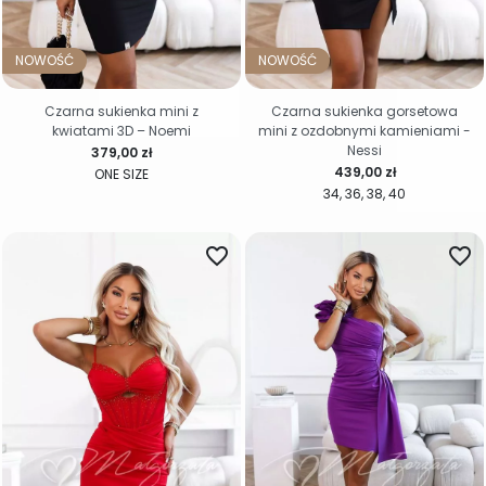
NOWOŚĆ
NOWOŚĆ
Czarna sukienka mini z
Czarna sukienka gorsetowa
kwiatami 3D – Noemi
mini z ozdobnymi kamieniami -
Nessi
Cena
379,00 zł
Cena
439,00 zł
ONE SIZE
34
36
38
40
favorite_border
favorite_border