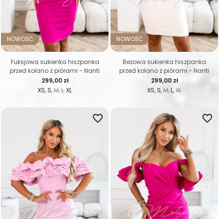
NOWOŚĆ
NOWOŚĆ
Fuksjowa sukienka hiszpanka
Beżowa sukienka hiszpanka
przed kolano z piórami - Nanti
przed kolano z piórami - Nanti
Cena
Cena
299,00 zł
299,00 zł
XS
S
M
L
XL
XS
S
M
L
XL
favorite_border
favorite_border