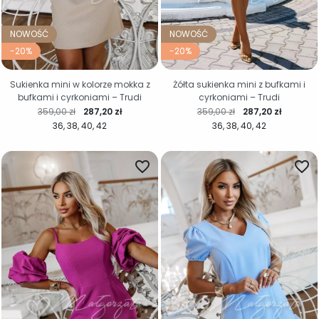
NOWOŚĆ
NOWOŚĆ
-20%
-20%
Sukienka mini w kolorze mokka z
Żółta sukienka mini z bufkami i
bufkami i cyrkoniami – Trudi
cyrkoniami – Trudi
Cena regularna
Cena
Cena regularna
Cena
359,00 zł
287,20 zł
359,00 zł
287,20 zł
36
38
40
42
36
38
40
42
favorite_border
favorite_border