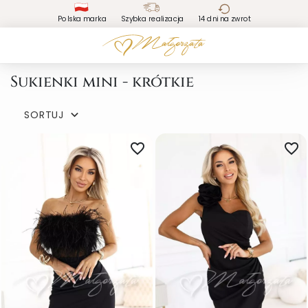
Polska marka
Szybka realizacja
14 dni na zwrot
Sukienki mini - krótkie
SORTUJ

favorite_border
favorite_border