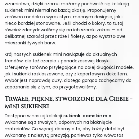
wzornictwo, dzięki czemu możemy pochwalić się kolekcją
sukienek mini niemal na każdą okazję. Proponujemy
zarówno modele o wyrazistym, mocnym designie, jak i
nieco bardziej stonowane. Jeśli chodzi o kolory, to tutaj
również zdecydowaliśmy się na ich szeroki zakres — od
delikatnej szarości przez róże i fiolety, aż po wystrzałowe
mieszanki żywych barw.
Krój naszych sukienek mini nawiązuje do aktualnych
trendów, ale też czerpie z ponadczasowej klasyki.
Oferujemy zarówno przylegające na całej długości modele,
jak i sukienki rozkloszowane, czy z kopertowym dekoltem.
Wybór jest naprawdę duży, dlatego gorąco zachęcamy do
zapoznania się z tym, co przygotowaliśmy.
Trwałe, piękne, stworzone dla Ciebie -
mini sukienki
Dostępne w naszej kolekcji
sukienki damskie mini
wykonane są z trwałych, odpornych na blaknięcie
materiałów. Co więcej, dbamy o to, aby każdy detal był
wykonany z należytą precyzją, ponieważ tylko wówczas