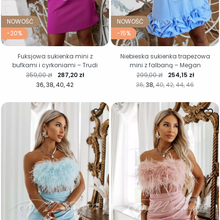
NOWOŚĆ
NOWOŚĆ
-20%
-15%
Fuksjowa sukienka mini z
Niebieska sukienka trapezowa
bufkami i cyrkoniami – Trudi
mini z falbaną – Megan
Cena regularna
Cena
Cena regularna
Cena
359,00 zł
287,20 zł
299,00 zł
254,15 zł
36
38
40
42
36
38
40
42
44
46
favorite_border
favorite_border