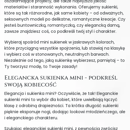
oszałamiające projekty, ale także najwyższa jakość
materiałów i staranność wykonania. Oferujemy sukienki,
które są tak różnorodne, jak same kobiety – od odważnych,
seksownych modeli po delikatne, romantyczne kreacje. Czy
jesteś buntowniczką, romantyczką, czy elegancką damą,
zawsze znajdziesz coś, co podkreśli twój styl i charakter.
Wybieraj spośród mini sukienek w jaskrawych kolorach,
które przyciągną wszystkie spojrzenia, lub stawiaj na klasykę
i wybierz coś w stonowanych, neutralnych barwach.
Niezależnie od tego, jaką sukienkę wybierzesz, pamiętaj – to
Ty tworzysz modę, to Twoje zasady!
Elegancka sukienka mini - podkreśl
swoją kobiecość
Elegancja i sukienka mini? Oczywiście, że tak! Eleganckie
sukienki mini to wybór dla kobiet, które uwielbiają łączyć
klasę z odrobiną drapieżności. Ta krótka długość sukienki
pięknie eksponuje nogi, dodając lookowi młodzieńczego, ale
i eleganckiego charakteru.
Szukając eleganckiej sukienki mini, z pewnością zwrócisz