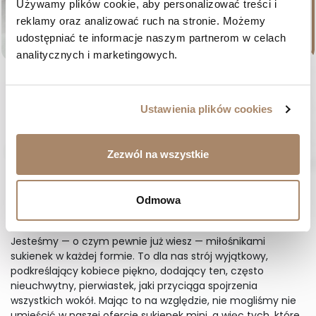
Używamy plików cookie, aby personalizować treści i 
reklamy oraz analizować ruch na stronie. Możemy 
udostępniać te informacje naszym partnerom w celach 
analitycznych i marketingowych.
Biskupia sukienka mini na
wesele z kwiatem - Liza
Cena
295,00 zł
Ustawienia plików cookies
36
38
40
42

Poprzednie
Następne

Zezwól na wszystkie
1
2
3
…
12
Wystrzałowe sukienki mini — pokaż
Odmowa
swój styl
Jesteśmy — o czym pewnie już wiesz — miłośnikami
sukienek w każdej formie. To dla nas strój wyjątkowy,
podkreślający kobiece piękno, dodający ten, często
nieuchwytny, pierwiastek, jaki przyciąga spojrzenia
wszystkich wokół. Mając to na względzie, nie mogliśmy nie
umieścić w naszej ofercie sukienek mini, a więc tych, które