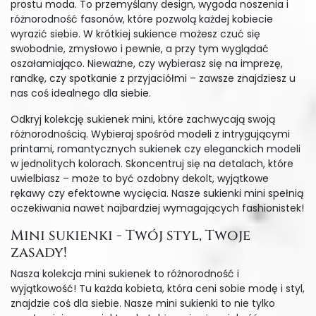
prostu moda. To przemyślany design, wygoda noszenia i
różnorodność fasonów, które pozwolą każdej kobiecie
wyrazić siebie. W krótkiej sukience możesz czuć się
swobodnie, zmysłowo i pewnie, a przy tym wyglądać
oszałamiająco. Nieważne, czy wybierasz się na imprezę,
randkę, czy spotkanie z przyjaciółmi – zawsze znajdziesz u
nas coś idealnego dla siebie.
Odkryj kolekcję sukienek mini, które zachwycają swoją
różnorodnością. Wybieraj spośród modeli z intrygującymi
printami, romantycznych sukienek czy eleganckich modeli
w jednolitych kolorach. Skoncentruj się na detalach, które
uwielbiasz – może to być ozdobny dekolt, wyjątkowe
rękawy czy efektowne wycięcia. Nasze sukienki mini spełnią
oczekiwania nawet najbardziej wymagających fashionistek!
Mini sukienki - Twój styl, Twoje
zasady!
Nasza kolekcja mini sukienek to różnorodność i
wyjątkowość! Tu każda kobieta, która ceni sobie modę i styl,
znajdzie coś dla siebie. Nasze mini sukienki to nie tylko