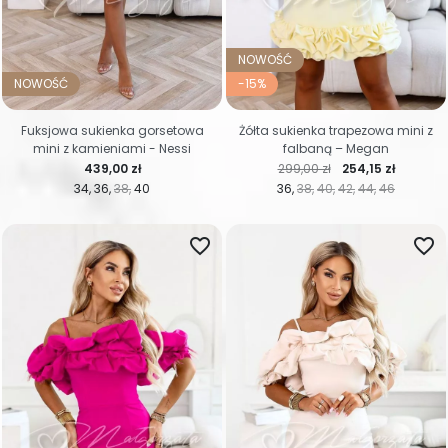
NOWOŚĆ
NOWOŚĆ
-15%
Fuksjowa sukienka gorsetowa
Żółta sukienka trapezowa mini z
mini z kamieniami - Nessi
falbaną – Megan
Cena
Cena regularna
Cena
439,00 zł
299,00 zł
254,15 zł
34
36
38
40
36
38
40
42
44
46
favorite_border
favorite_border