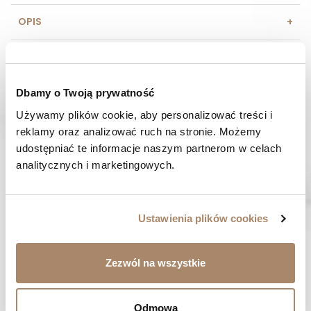
OPIS
SKŁAD I MATERIAŁ
SPOSOBY PŁATNOŚCI
Dbamy o Twoją prywatność
Używamy plików cookie, aby personalizować treści i 
OPINIE (0)
reklamy oraz analizować ruch na stronie. Możemy 
udostępniać te informacje naszym partnerom w celach 
analitycznych i marketingowych.
MASZ PYTANIE? Zadzwoń do nas :
Pracujemy od poniedziałku do piątku. Od godziny 9:00 do
godziny 15:00. +48 537 238 431
Ustawienia plików cookies
SZYBKA WYSYŁKA
Zamówienia wysyłamy w ciągu 1-2 dni
Zezwól na wszystkie
ZAKUPY BEZ RYZYKA
Masz prawo do 14 dni na zwrot towaru
Odmowa