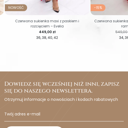
NOWOŚĆ
-15%
Czerwona sukienka maxi z paskiem i
Czerwona sukienka
rozcięciem – Evelia
ram
Cena
Cena r
449,00 zł
549,00 
36
38
40
42
34
3
Dowiedz się wcześniej niż inni, zapisz
się do naszego newslettera.
Otrzymuj informacje o nowościach i kodach rabatowych