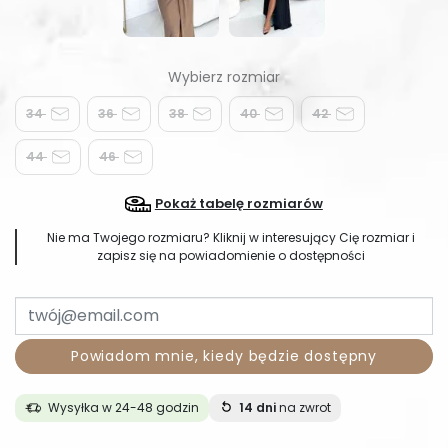
34
36
38
40
42
44
46
Pokaż tabelę rozmiarów
Nie ma Twojego rozmiaru? Kliknij w interesujący Cię rozmiar i
zapisz się na powiadomienie o dostępności
Powiadom mnie, kiedy będzie dostępny
Wysyłka w 24-48 godzin
14 dni
na zwrot