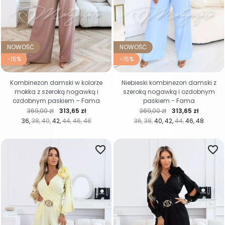
NOWOŚĆ
NOWOŚĆ
-15%
-15%
Kombinezon damski w kolorze
Niebieski kombinezon damski z
mokka z szeroką nogawką i
szeroką nogawką i ozdobnym
ozdobnym paskiem – Fama
paskiem - Fama
Cena regularna
Cena
Cena regularna
Cena
369,00 zł
313,65 zł
369,00 zł
313,65 zł
36
38
40
42
44
46
48
36
38
40
42
44
46
48
favorite_border
favorite_border