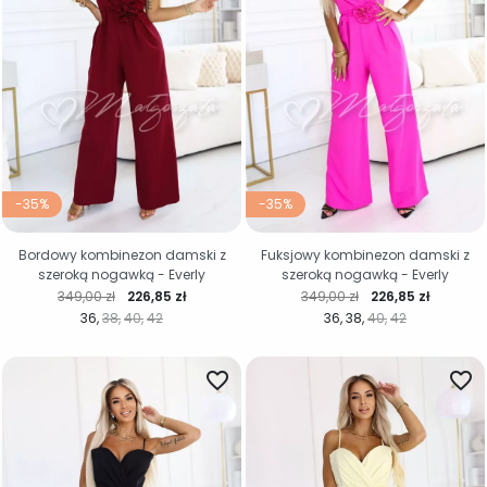
-35%
-35%
Bordowy kombinezon damski z
Fuksjowy kombinezon damski z
szeroką nogawką - Everly
szeroką nogawką - Everly
Cena regularna
Cena
Cena regularna
Cena
349,00 zł
226,85 zł
349,00 zł
226,85 zł
36
38
40
42
36
38
40
42
favorite_border
favorite_border