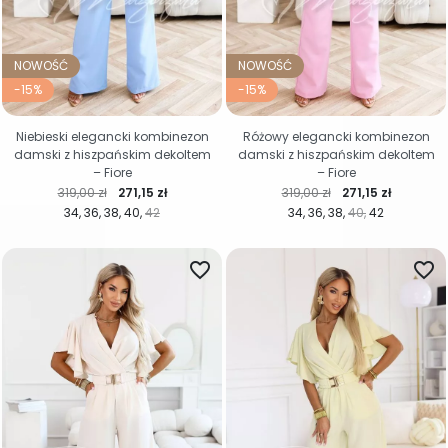
NOWOŚĆ
NOWOŚĆ
-15%
-15%
Niebieski elegancki kombinezon
Różowy elegancki kombinezon
damski z hiszpańskim dekoltem
damski z hiszpańskim dekoltem
– Fiore
– Fiore
Cena regularna
Cena
Cena regularna
Cena
319,00 zł
271,15 zł
319,00 zł
271,15 zł
34
36
38
40
42
34
36
38
40
42
favorite_border
favorite_border