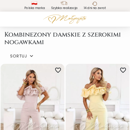
Polska marka
Szybka realizacja
14 dni na zwrot
Kombinezony damskie z szerokimi
nogawkami
SORTUJ

favorite_border
favorite_border