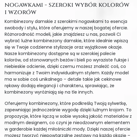
nogawkami - szeroki wybór kolorów
i wzorów
Kombinezony damskie z szerokimi nogawkami to esencja
swobody i stylu, które oferujemy w naszej bogatej ofercie.
Różnorodność modeli, jakie znajdziesz u nas, pozwoli Ci
wybrać luźne kombinezony damskie, które idealnie wpiszą
się w Twoje codzienne stylizacje oraz wyjątkowe okazje.
Nasze kombinezony dostępne są w szerokiej palecie
kolorów, od stonowanych beżów i bieli po wyraziste fuksje i
niebieskie odcienie, dzięki czemu możesz znaleźć coś, co
harmonizuje z Twoim indywidualnym stylem. Każdy model
ma w sobie coś unikalnego – detale takie jak cekinowe
rękawy dodają elegancji i charakteru, sprawiając, że
kombinezony wyróżniają się na tle innych.
Oferujemy kombinezony, które podkreślą Twoją sylwetkę,
zapewniając jednocześnie wygodę dzięki luźnym krojom. To
propozycje, które łączą w sobie wysoką jakość materiałów z
modnym designem, co czyni je nieodzownym elementem
w garderobie każdej miłośniczki mody. Dzięki naszej ofercie
możesz tworzyć niepowtarzalne zestawy na każdą okazję –