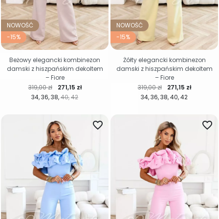
NOWOŚĆ
NOWOŚĆ
-15%
-15%
Beżowy elegancki kombinezon
Żółty elegancki kombinezon
damski z hiszpańskim dekoltem
damski z hiszpańskim dekoltem
– Fiore
– Fiore
Cena regularna
Cena
Cena regularna
Cena
319,00 zł
271,15 zł
319,00 zł
271,15 zł
34
36
38
40
42
34
36
38
40
42
favorite_border
favorite_border