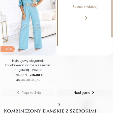
Zobacz więcej
-40%
Pistacjowy elegancki
kombinezon damski z szeroką
nogawką - Peyton
Cena regularna
Cena
375,00 zł
225,00 zł
34
36
38
40
42

Poprzednie
Następne

1
2
Kombinezony damskie z szerokimi