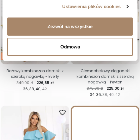
Ustawienia plików cookies
Zezwól na wszystkie
Odmowa
-35%
-40%
Beżowy kombinezon damski z
Ciemnobeżowy elegancki
szeroką nogawką - Everly
kombinezon damski z szeroką
nogawką - Peyton
Cena regularna
Cena
349,00 zł
226,85 zł
Cena regularna
Cena
375,00 zł
225,00 zł
36
38
40
42
34
36
38
40
42
favorite_border