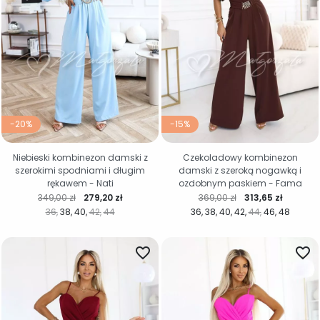
-20%
-15%
Niebieski kombinezon damski z
Czekoladowy kombinezon
szerokimi spodniami i długim
damski z szeroką nogawką i
rękawem - Nati
ozdobnym paskiem - Fama
Cena regularna
Cena
Cena regularna
Cena
349,00 zł
279,20 zł
369,00 zł
313,65 zł
36
38
40
42
44
36
38
40
42
44
46
48
favorite_border
favorite_border