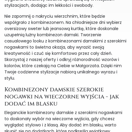
stylizacjach, dodając im lekkości i swobody.
Nie zapomnij o nakryciu wierzchnim, które będzie
współgrało z kombinezonem. Na chłodniejsze dni wybierz
oversizowy sweter lub jeansową kurtkę, które doskonale
uzupełnią luźny kombinezon damski. Tworzenie
casualowego looku z kombinezonami damskimi z szerokimi
nogawkami to świetna okazja, aby wyrazić swoją
kreatywność i czuć się komfortowo przez cały dzień.
Skorzystaj z naszej oferty i odkryj różnorodność wzorów i
kolorów, które czekają na Ciebie w Małgorzata. Dzięki nim
Twoje codzienne stylizacje nabiorą unikalnego wyrazu i
stylu.
Kombinezony damskie szerokie
nogawki na wieczorne wyjścia - jak
dodać im blasku
Eleganckie kombinezony damskie z szerokimi nogawkami
to doskonały wybór na wieczorne wyjścia, gdy chcesz
wyglądać stylowo i z klasą. Aby dodać im blasku, warto
skupić się na dodatkach, które podkreślą wyjątkowy