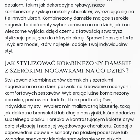
detalom, takim jak dekoracyjne rękawy, nasze
kombinezony zyskują unikalny charakter, wyróżniając się na
tle innych ubrań. Kombinezony damskie mające szerokie
nogawki to doskonały wybór zarówno na co dzień, jak i na
wieczorne wyjścia, dzięki czemu z łatwością stworzysz
stylizacje pasujące do różnych okazji. Sprawdź naszą ofertę
i wybierz model, który najlepiej oddaje Twój indywidualny
styl.
Jak stylizować kombinezony damskie
z szerokimi nogawkami na co dzień?
Stylizowanie kombinezonów damskich z szerokimi
nogawkami na co dzień pozwala na kreowanie modnych i
komfortowych zestawów. Wybierając luźne kombinezony
damskie, postaw na dodatki, które podkreślą Twój
indywidualny styl. Wybierz minimalistyczną biżuterię, taką
jak delikatne bransoletki lub długie naszyjniki, które dodadzą
subtelnego blasku. Torebka w kontrastującym kolorze ożywi
całą stylizację i nada jej wyjątkowego charakteru. Zadbaj o
odpowiednie obuwie – sandały na płaskiej podeszwie lub
wygodne sneakersy idealnie sprawdzą się w miejskich