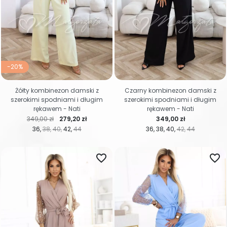
-20%
Żółty kombinezon damski z
Czarny kombinezon damski z
szerokimi spodniami i długim
szerokimi spodniami i długim
rękawem - Nati
rękawem - Nati
Cena regularna
Cena
Cena
349,00 zł
279,20 zł
349,00 zł
36
38
40
42
44
36
38
40
42
44
favorite_border
favorite_border