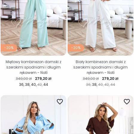
-20%
-20%
Miętowy kombinezon damski z
Biały kombinezon damski z
szerokimi spodniami i długim
szerokimi spodniami i długim
rękawem - Nati
rękawem - Nati
Cena regularna
Cena
Cena regularna
Cena
349,00 zł
279,20 zł
349,00 zł
279,20 zł
36
38
40
42
44
36
38
40
42
44
favorite_border
favorite_border