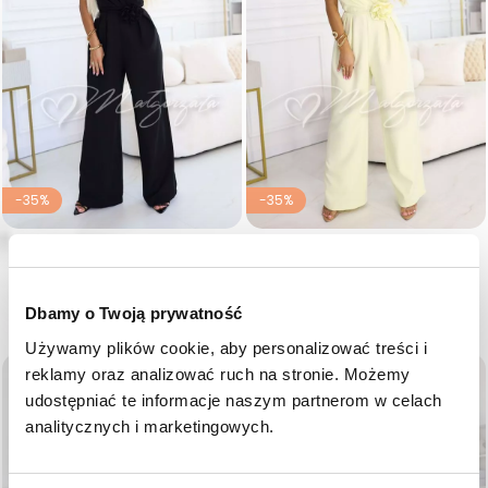
-35%
-35%
Czarny kombinezon damski z
Żółty kombinezon damski z
szeroką nogawką - Everly
szeroką nogawką - Everly
Cena regularna
Cena
Cena regularna
Cena
349,00 zł
226,85 zł
349,00 zł
226,85 zł
Dbamy o Twoją prywatność
36
38
40
42
36
38
40
42
Używamy plików cookie, aby personalizować treści i 
favorite_border
favorite_border
reklamy oraz analizować ruch na stronie. Możemy 
udostępniać te informacje naszym partnerom w celach 
analitycznych i marketingowych.