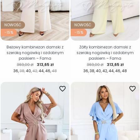
NOWOŚĆ
NOWOŚĆ
-15%
-15%
Beżowy kombinezon damski z
Żółty kombinezon damski z
szeroką nogawką i ozdobnym
szeroką nogawką i ozdobnym
paskiem – Fama
paskiem – Fama
Cena regularna
Cena
Cena regularna
Cena
369,00 zł
313,65 zł
369,00 zł
313,65 zł
36
38
40
42
44
46
48
36
38
40
42
44
46
48
favorite_border
favorite_border