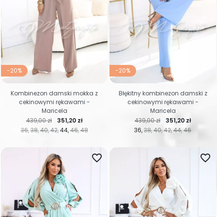
-20%
-20%
Kombinezon damski mokka z
Błękitny kombinezon damski z
cekinowymi rękawami -
cekinowymi rękawami -
Maricela
Maricela
Cena regularna
Cena
Cena regularna
Cena
439,00 zł
351,20 zł
439,00 zł
351,20 zł
36
38
40
42
44
46
48
36
38
40
42
44
46
favorite_border
favorite_border