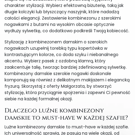
charakter stylizacji. Wybierz efektowną biżuterię, taką jak
długie kolczyki lub błyszczący naszyjnik, które nadadzą
całości elegancji. Zestawienie kombinezonu z szerokimi
nogawkami z butami na wysokim obcasie optycznie
wydłuży sylwetkę, co dodatkowo podkreśli Twoją kobiecość.
Stylizację z kombinezonem damskim o szerokich
nogawkach uzupełnij torebką typu kopertówka w
kontrastującym kolorze, co doda szyku i niebanalnego
akcentu. Wybierz pasek z ozdobną klamrą, który
zaakcentuje talię, tworząc bardziej zdefiniowaną sylwetkę.
Kombinezony damskie szerokie nogawki doskonale
komponują się również z delikatnym makijażem i elegancką
fryzurą. Skorzystaj z oferty Małgorzata, by stworzyć
stylizację, która przyciągnie spojrzenia i zapewni Ci pewność
siebie na każdej formalnej okazji.
Dlaczego luźne kombinezony
damskie to must-have w każdej szafie?
Luźne kombinezony damskie to must-have w każdej szafie.
Ich uniwersalność sprawia, że pasują na wiele okazji, od