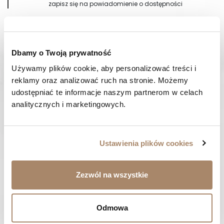
zapisz się na powiadomienie o dostępności
Dbamy o Twoją prywatność
Powiadom mnie, kiedy będzie dostępny
Używamy plików cookie, aby personalizować treści i 
Wysyłka w 24-48 godzin
14 dni
na zwrot
reklamy oraz analizować ruch na stronie. Możemy 
udostępniać te informacje naszym partnerom w celach 
analitycznych i marketingowych.
OPIS
SPOSOBY PŁATNOŚCI
Ustawienia plików cookies
OPINIE (0)
Zezwól na wszystkie
MASZ PYTANIE? Zadzwoń do nas :
Pracujemy od poniedziałku do piątku. Od godziny 9:00 do
Odmowa
godziny 15:00. +48 537 238 431