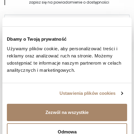
zapisz się na powiadomienie o dostępności
Powiadom mnie, kiedy będzie dostępny
Dbamy o Twoją prywatność
Wysyłka w 24-48 godzin
14 dni
na zwrot
Używamy plików cookie, aby personalizować treści i 
reklamy oraz analizować ruch na stronie. Możemy 
udostępniać te informacje naszym partnerom w celach 
OPIS
analitycznych i marketingowych.
SKŁAD I MATERIAŁ
Ustawienia plików cookies
SPOSOBY PŁATNOŚCI
Zezwól na wszystkie
OPINIE (0)
Odmowa
MASZ PYTANIE? Zadzwoń do nas :