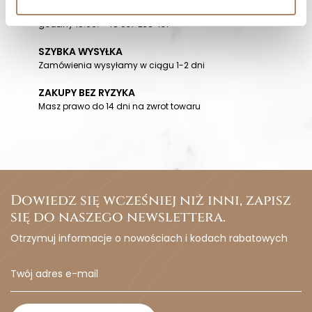
Pracujemy od poniedziałku do piątku. Od godziny 9:00 do
godziny 15:00. +48 537 238 431
SZYBKA WYSYŁKA
Zamówienia wysyłamy w ciągu 1-2 dni
ZAKUPY BEZ RYZYKA
Masz prawo do 14 dni na zwrot towaru
Dowiedz się wcześniej niż inni, zapisz
się do naszego newslettera.
Otrzymuj informacje o nowościach i kodach rabatowych