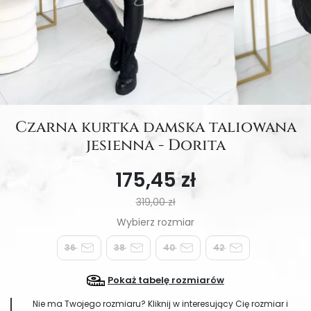
Czarna kurtka damska taliowana
jesienna - Dorita
175,45 zł
319,00 zł
36
38
40
42
Pokaż tabelę rozmiarów
Nie ma Twojego rozmiaru? Kliknij w interesujący Cię rozmiar i