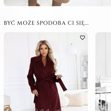
BYĆ MOŻE SPODOBA CI SIĘ...
favorite_border
