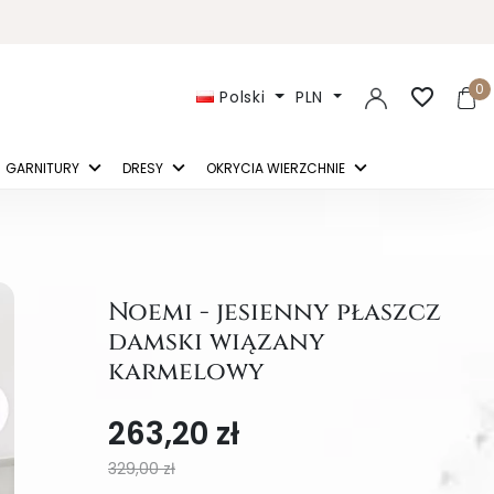
0
favorite_border
Polski
PLN
GARNITURY
DRESY
OKRYCIA WIERZCHNIE
Noemi - jesienny płaszcz
damski wiązany
karmelowy
263,20 zł
329,00 zł