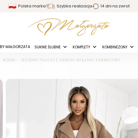
Polska marka
Szybka realizacja
14 dni na zwrot
BY MAŁGORZATA
SUKNIE ŚLUBNE
KOMPLETY
KOMBINEZONY
NOEMI - JESIENNY PŁASZCZ DAMSKI WIĄZANY KARMELOWY