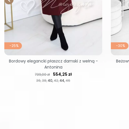
-25%
-30%
Bordowy elegancki płaszcz damski z wełną -
Beżowy
Antonina
Cena regularna
Cena
554,25 zł
739,00 zł
36
38
40
42
44
46