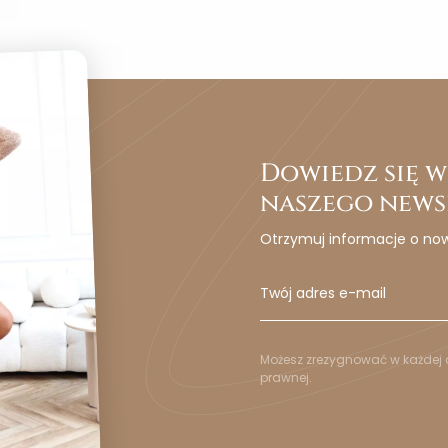
Dowiedz się wc
naszego news
Otrzymuj informacje o no
Możesz zrezygnować w każdej c
prawnej.