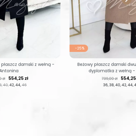
-25%
 płaszcz damski z wełną -
Beżowy płaszcz damski dw
Antonina
dyplomatka z wełną - 
regularna
Cena
Cena regularna
Cena
554,25 zł
554,25
 zł
739,00 zł
8
40
42
44
46
36
38
40
42
44