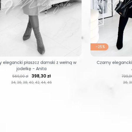
-25%
 elegancki płaszcz damski z wełną w
Czarny elegancki
jodełkę - Anita
Cena regularna
Cena
Cena 
398,30 zł
569,00 zł
739,00
34
36
38
40
42
44
46
36
3