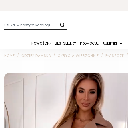
NOWOŚCI✨
BESTSELLERY
PROMOCJE
SUKIENKI
HOME
ODZIEŻ DAMSKA
OKRYCIA WIERZCHNIE
PŁASZCZE