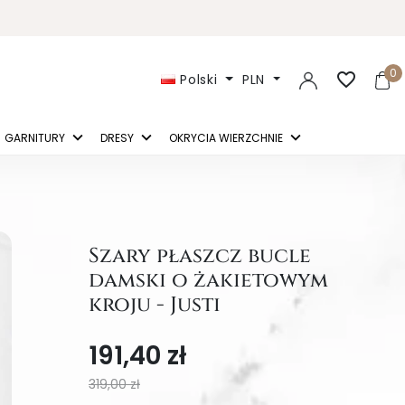
0
favorite_border
Polski
PLN
GARNITURY
DRESY
OKRYCIA WIERZCHNIE
Szary płaszcz bucle
damski o żakietowym
kroju - Justi
191,40 zł
319,00 zł