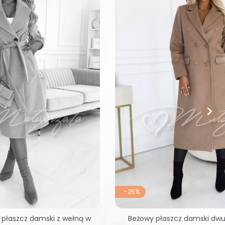

-25%
 płaszcz damski z wełną w
Beżowy płaszcz damski dw