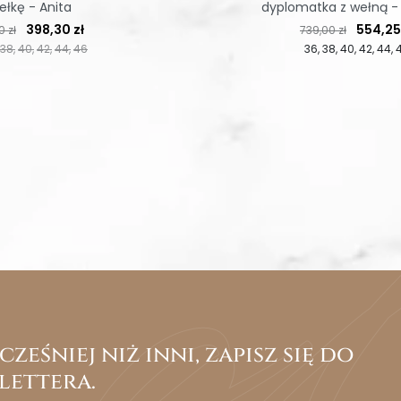
ełkę - Anita
dyplomatka z wełną - 
regularna
Cena
Cena regularna
Cena
398,30 zł
554,25
 zł
739,00 zł
38
40
42
44
46
36
38
40
42
44
ześniej niż inni, zapisz się do
lettera.