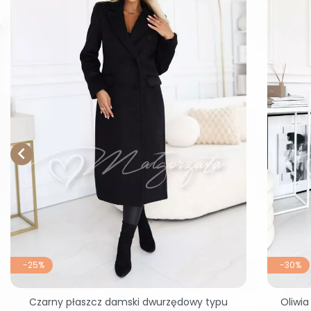

-25%
-30%
Czarny płaszcz damski dwurzędowy typu
Oliwia