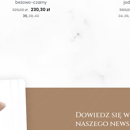
beżowo-czarny
jod
Cena regularna
Cena
Cena 
230,30 zł
329,00 zł
569,00
36
38
40
34
36
Dowiedz się wc
naszego news