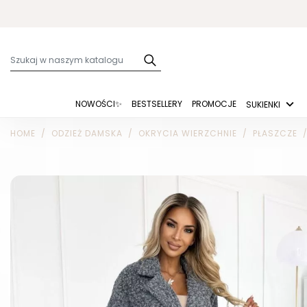
NOWOŚCI✨
BESTSELLERY
PROMOCJE
SUKIENKI
HOME
ODZIEŻ DAMSKA
OKRYCIA WIERZCHNIE
PŁASZCZE