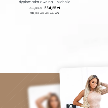
dyplomatka z wełną - Michelle
Cena regularna
Cena
554,25 zł
739,00 zł
36
38
40
42
44
46