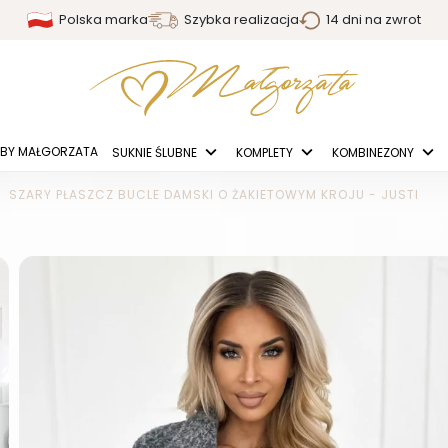
Polska marka
Szybka realizacja
14 dni na zwrot
BY MAŁGORZATA
SUKNIE ŚLUBNE
KOMPLETY
KOMBINEZONY
SZARY PŁASZCZ BUCLE DAMSKI O ŻAKIETOWYM KROJU - JUSTI