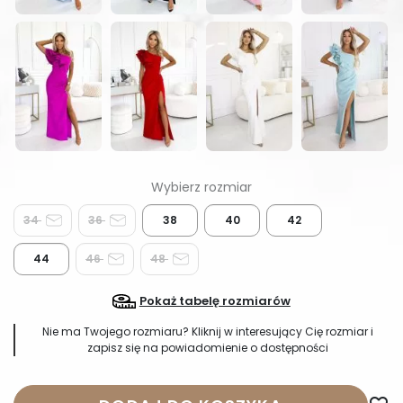
34
36
38
40
42
44
46
48
Pokaż tabelę rozmiarów
Nie ma Twojego rozmiaru? Kliknij w interesujący Cię rozmiar i
zapisz się na powiadomienie o dostępności