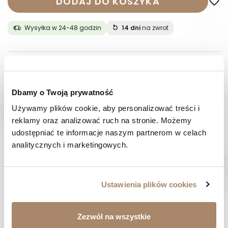
DODAJ DO KOSZYKA
favorite_border
Wysyłka w 24-48 godzin
14 dni
na zwrot
OPIS
SKŁAD I MATERIAŁ
Dbamy o Twoją prywatność
Używamy plików cookie, aby personalizować treści i 
SPOSOBY PŁATNOŚCI
reklamy oraz analizować ruch na stronie. Możemy 
udostępniać te informacje naszym partnerom w celach 
OPINIE (0)
analitycznych i marketingowych.
MASZ PYTANIE? Zadzwoń do nas :
Pracujemy od poniedziałku do piątku. Od godziny 9:00 do
Ustawienia plików cookies
godziny 15:00. +48 537 238 431
SZYBKA WYSYŁKA
Zezwól na wszystkie
Zamówienia wysyłamy w ciągu 1-2 dni