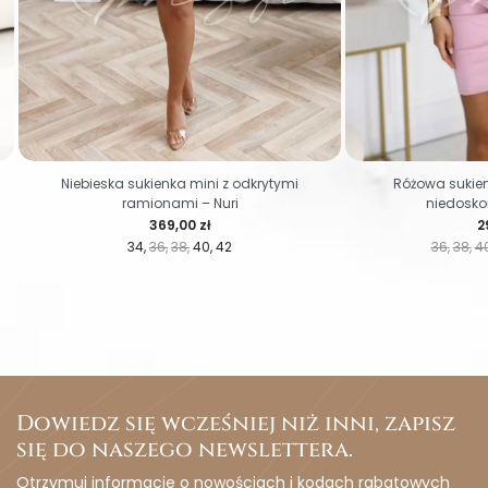
Niebieska sukienka mini z odkrytymi
Różowa sukie
ramionami – Nuri
niedosko
Cena
C
369,00 zł
2
34
36
38
40
42
36
38
4
Dowiedz się wcześniej niż inni, zapisz
się do naszego newslettera.
Otrzymuj informacje o nowościach i kodach rabatowych