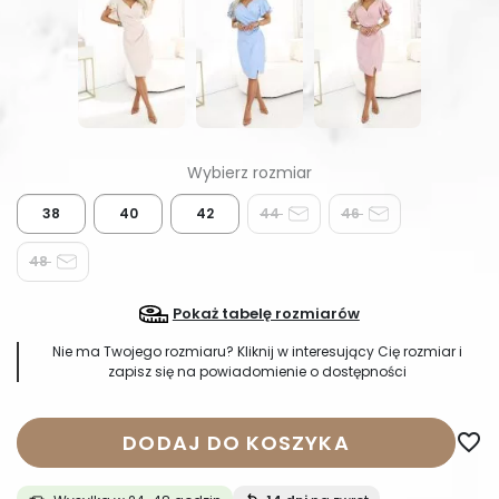
38
40
42
44
46
48
Pokaż tabelę rozmiarów
Nie ma Twojego rozmiaru? Kliknij w interesujący Cię rozmiar i
zapisz się na powiadomienie o dostępności
DODAJ DO KOSZYKA
favorite_border