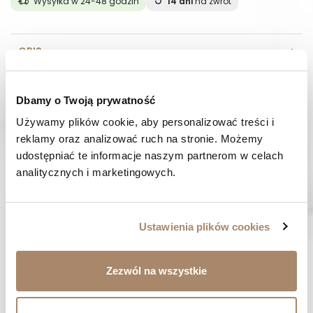
Wysyłka w 24-48 godzin
14 dni
na zwrot
OPIS
SKŁAD I MATERIAŁ
Dbamy o Twoją prywatność
SPOSOBY PŁATNOŚCI
Używamy plików cookie, aby personalizować treści i 
reklamy oraz analizować ruch na stronie. Możemy 
udostępniać te informacje naszym partnerom w celach 
OPINIE (0)
analitycznych i marketingowych.
MASZ PYTANIE? Zadzwoń do nas :
Pracujemy od poniedziałku do piątku. Od godziny 9:00 do
godziny 15:00. +48 537 238 431
Ustawienia plików cookies
SZYBKA WYSYŁKA
Zamówienia wysyłamy w ciągu 1-2 dni
Zezwól na wszystkie
ZAKUPY BEZ RYZYKA
Masz prawo do 14 dni na zwrot towaru