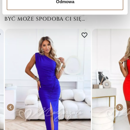
Odmowa
BYĆ MOŻE SPODOBA CI SIĘ...
er
favorite_border

