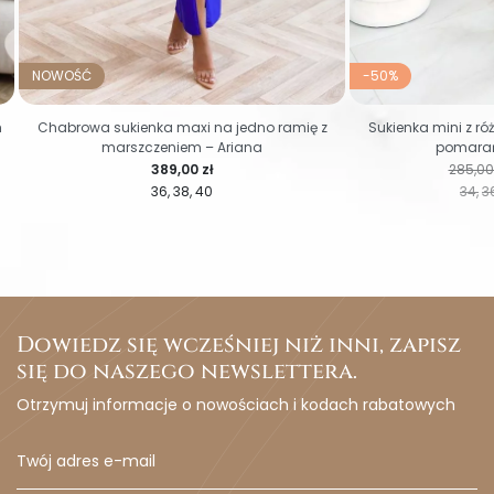
NOWOŚĆ
-50%
m
Chabrowa sukienka maxi na jedno ramię z
Sukienka mini z ró
marszczeniem – Ariana
pomarań
Cena
Cena r
389,00 zł
285,00 
36
38
40
34
3
Dowiedz się wcześniej niż inni, zapisz
się do naszego newslettera.
Otrzymuj informacje o nowościach i kodach rabatowych