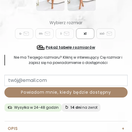
s
m
l
xl
xxl
Pokaż tabelę rozmiarów
Nie ma Twojego rozmiaru? Kliknij w interesujący Cię rozmiar i
zapisz się na powiadomienie o dostępności
Powiadom mnie, kiedy będzie dostępny
Wysyłka w 24-48 godzin
14 dni
na zwrot
OPIS