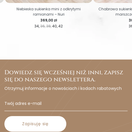
Niebieska sukienka mini z odkrytymi
Chabrowa sukienk
ramionami – Nuri
marszcze
Cena
C
369,00 zł
3
34
36
38
40
42
3
Dowiedz się wcześniej niż inni, zapisz
się do naszego newslettera.
Otrzymuj informacje o nowościach i kodach rabatowych
Zapisuję się