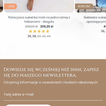
-20%
NOWOŚĆ
Pistacjowa sukienka midi na jedno ramię z
Niebieska suki
falbanami - Magda
opadającymi 
Cena regularna
Cena
C
299,00 zł
239,20 zł
4
36
36
38
40
42
44
Dowiedz się wcześniej niż inni, zapisz
się do naszego newslettera.
Otrzymuj informacje o nowościach i kodach rabatowych