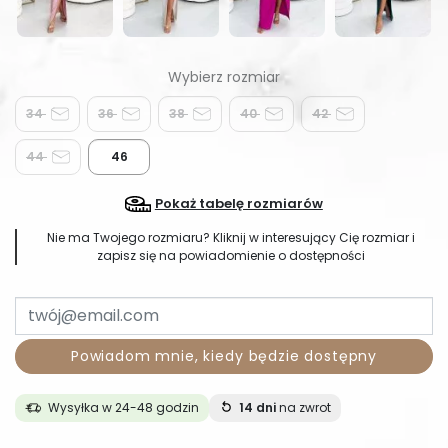
34
36
38
40
42
44
46
Pokaż tabelę rozmiarów
Nie ma Twojego rozmiaru? Kliknij w interesujący Cię rozmiar i
zapisz się na powiadomienie o dostępności
Powiadom mnie, kiedy będzie dostępny
Wysyłka w 24-48 godzin
14 dni
na zwrot