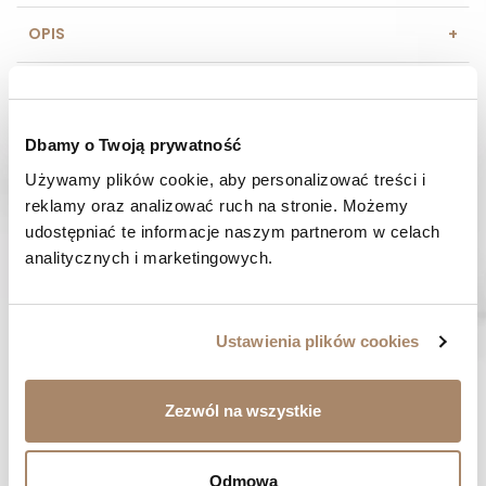
OPIS
SKŁAD I MATERIAŁ
SPOSOBY PŁATNOŚCI
Dbamy o Twoją prywatność
Używamy plików cookie, aby personalizować treści i 
OPINIE (0)
reklamy oraz analizować ruch na stronie. Możemy 
udostępniać te informacje naszym partnerom w celach 
analitycznych i marketingowych.
MASZ PYTANIE? Zadzwoń do nas :
Pracujemy od poniedziałku do piątku. Od godziny 9:00 do
godziny 15:00. +48 537 238 431
Ustawienia plików cookies
SZYBKA WYSYŁKA
Zamówienia wysyłamy w ciągu 1-2 dni
Zezwól na wszystkie
ZAKUPY BEZ RYZYKA
Masz prawo do 14 dni na zwrot towaru
Odmowa