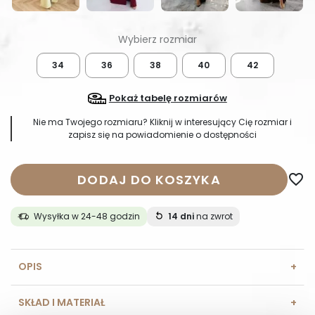
34
36
38
40
42
Pokaż tabelę rozmiarów
Nie ma Twojego rozmiaru? Kliknij w interesujący Cię rozmiar i
zapisz się na powiadomienie o dostępności
DODAJ DO KOSZYKA
favorite_border
Wysyłka w 24-48 godzin
14 dni
na zwrot
OPIS
SKŁAD I MATERIAŁ