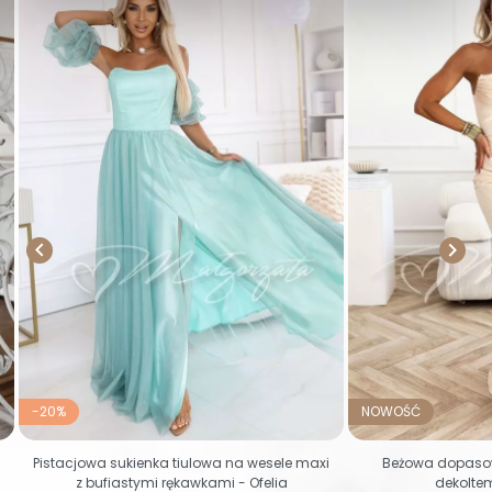


-20%
NOWOŚĆ
Pistacjowa sukienka tiulowa na wesele maxi
Beżowa dopasow
z bufiastymi rękawkami - Ofelia
dekolte