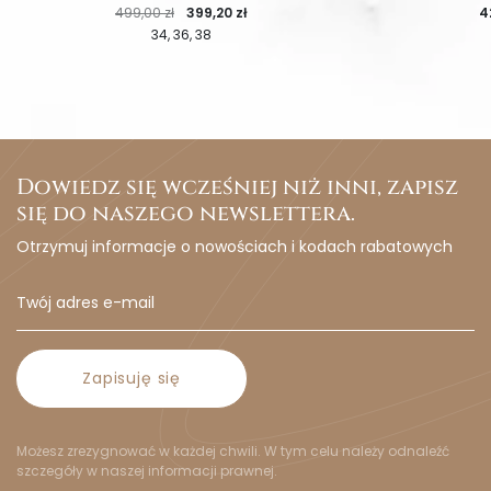
Cena regularna
Cena
C
499,00 zł
399,20 zł
4
34
36
38
Dowiedz się wcześniej niż inni, zapisz
się do naszego newslettera.
Otrzymuj informacje o nowościach i kodach rabatowych
Zapisuję się
Możesz zrezygnować w każdej chwili. W tym celu należy odnaleźć
szczegóły w naszej informacji prawnej.