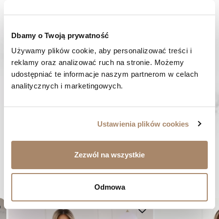
SPOSOBY PŁATNOŚCI
Dbamy o Twoją prywatność
OPINIE (0)
Używamy plików cookie, aby personalizować treści i 
reklamy oraz analizować ruch na stronie. Możemy 
MASZ PYTANIE? Zadzwoń do nas :
udostępniać te informacje naszym partnerom w celach 
Pracujemy od poniedziałku do piątku. Od godziny 9:00 do
analitycznych i marketingowych.
godziny 15:00. +48 537 238 431
SZYBKA WYSYŁKA
Zamówienia wysyłamy w ciągu 1-2 dni
Ustawienia plików cookies
ZAKUPY BEZ RYZYKA
Masz prawo do 14 dni na zwrot towaru
Zezwól na wszystkie
BYĆ MOŻE SPODOBA CI SIĘ...
Odmowa
er
favorite_border