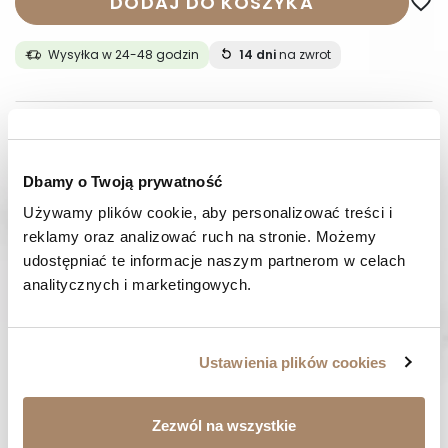
DODAJ DO KOSZYKA
favorite_border
Wysyłka w 24-48 godzin
14 dni
na zwrot
OPIS
SKŁAD I MATERIAŁ
Dbamy o Twoją prywatność
Używamy plików cookie, aby personalizować treści i 
SPOSOBY PŁATNOŚCI
reklamy oraz analizować ruch na stronie. Możemy 
udostępniać te informacje naszym partnerom w celach 
OPINIE (0)
analitycznych i marketingowych.
MASZ PYTANIE? Zadzwoń do nas :
Pracujemy od poniedziałku do piątku. Od godziny 9:00 do
Ustawienia plików cookies
godziny 15:00. +48 537 238 431
SZYBKA WYSYŁKA
Zezwól na wszystkie
Zamówienia wysyłamy w ciągu 1-2 dni