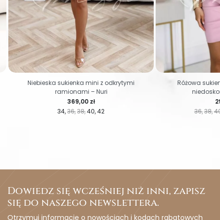
Niebieska sukienka mini z odkrytymi
Różowa sukie
ramionami – Nuri
niedosko
Cena
C
369,00 zł
2
34
36
38
40
42
36
38
4
Dowiedz się wcześniej niż inni, zapisz
się do naszego newslettera.
Otrzymuj informacje o nowościach i kodach rabatowych