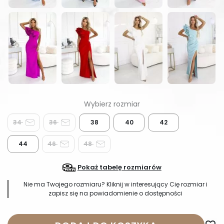
34
36
38
40
42
44
46
48
Pokaż tabelę rozmiarów
Nie ma Twojego rozmiaru? Kliknij w interesujący Cię rozmiar i
zapisz się na powiadomienie o dostępności