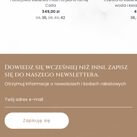
Carla
woda i kwi
Cena
C
349,00 zł
4
34
36
38
40
42
36
Dowiedz się wcześniej niż inni, zapisz
się do naszego newslettera.
Otrzymuj informacje o nowościach i kodach rabatowych
Zapisuję się