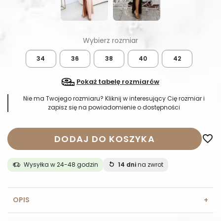
34
36
38
40
42
Pokaż tabelę rozmiarów
Nie ma Twojego rozmiaru? Kliknij w interesujący Cię rozmiar i
zapisz się na powiadomienie o dostępności
DODAJ DO KOSZYKA
favorite_border
Wysyłka w 24-48 godzin
14 dni
na zwrot
OPIS