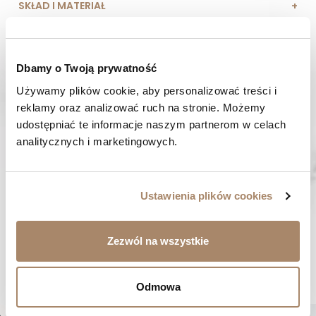
SKŁAD I MATERIAŁ
SPOSOBY PŁATNOŚCI
Dbamy o Twoją prywatność
OPINIE (0)
Używamy plików cookie, aby personalizować treści i 
reklamy oraz analizować ruch na stronie. Możemy 
MASZ PYTANIE? Zadzwoń do nas :
udostępniać te informacje naszym partnerom w celach 
Pracujemy od poniedziałku do piątku. Od godziny 9:00 do
analitycznych i marketingowych.
godziny 15:00. +48 537 238 431
SZYBKA WYSYŁKA
Zamówienia wysyłamy w ciągu 1-2 dni
Ustawienia plików cookies
ZAKUPY BEZ RYZYKA
Masz prawo do 14 dni na zwrot towaru
Zezwól na wszystkie
BYĆ MOŻE SPODOBA CI SIĘ...
Odmowa