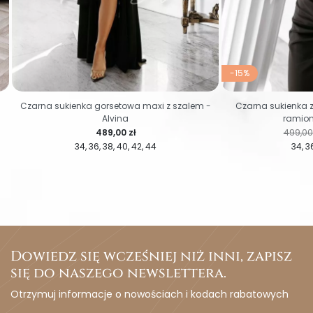
-15%
Czarna sukienka gorsetowa maxi z szalem -
Czarna sukienka 
Alvina
ramion
Cena
Cena r
489,00 zł
499,00 
34
36
38
40
42
44
34
3
Dowiedz się wcześniej niż inni, zapisz
się do naszego newslettera.
Otrzymuj informacje o nowościach i kodach rabatowych