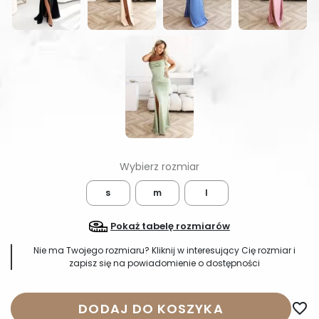
s
m
l
Pokaż tabelę rozmiarów
Nie ma Twojego rozmiaru? Kliknij w interesujący Cię rozmiar i
zapisz się na powiadomienie o dostępności
DODAJ DO KOSZYKA
favorite_border