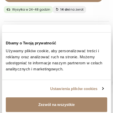
Wysyłka w 24-48 godzin
14 dni
na zwrot
OPIS
SKŁAD I MATERIAŁ
Dbamy o Twoją prywatność
Używamy plików cookie, aby personalizować treści i 
SPOSOBY PŁATNOŚCI
reklamy oraz analizować ruch na stronie. Możemy 
udostępniać te informacje naszym partnerom w celach 
OPINIE (0)
analitycznych i marketingowych.
MASZ PYTANIE? Zadzwoń do nas :
Pracujemy od poniedziałku do piątku. Od godziny 9:00 do
Ustawienia plików cookies
godziny 15:00. +48 537 238 431
SZYBKA WYSYŁKA
Zezwól na wszystkie
Zamówienia wysyłamy w ciągu 1-2 dni