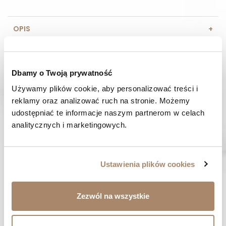
OPIS
SKŁAD I MATERIAŁ
Dbamy o Twoją prywatność
SPOSOBY PŁATNOŚCI
Używamy plików cookie, aby personalizować treści i 
reklamy oraz analizować ruch na stronie. Możemy 
OPINIE (0)
udostępniać te informacje naszym partnerom w celach 
analitycznych i marketingowych.
MASZ PYTANIE? Zadzwoń do nas :
Pracujemy od poniedziałku do piątku. Od godziny 9:00 do
godziny 15:00. +48 537 238 431
Ustawienia plików cookies
SZYBKA WYSYŁKA
Zamówienia wysyłamy w ciągu 1-2 dni
Zezwól na wszystkie
ZAKUPY BEZ RYZYKA
Masz prawo do 14 dni na zwrot towaru