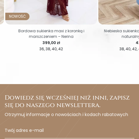
NOWOŚĆ
Bordowa sukienka maxi z koronką i
Niebieska sukienk
marszczeniem – Nerina
naturalny
Cena
C
399,00 zł
4
36
38
40
42
38
40
42
Dowiedz się wcześniej niż inni, zapisz
się do naszego newslettera.
Otrzymuj informacje o nowościach i kodach rabatowych