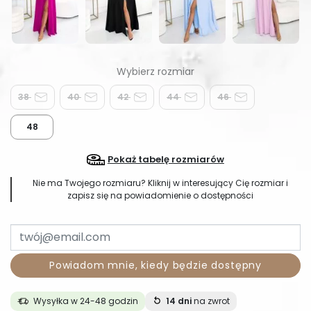
38
40
42
44
46
48
Pokaż tabelę rozmiarów
Nie ma Twojego rozmiaru? Kliknij w interesujący Cię rozmiar i
zapisz się na powiadomienie o dostępności
Powiadom mnie, kiedy będzie dostępny
Wysyłka w 24-48 godzin
14 dni
na zwrot