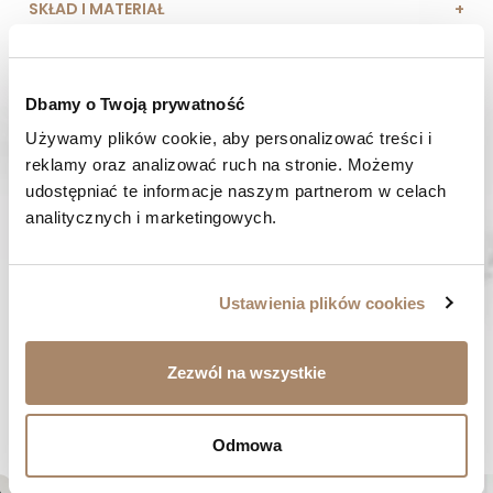
SKŁAD I MATERIAŁ
SPOSOBY PŁATNOŚCI
Dbamy o Twoją prywatność
OPINIE (0)
Używamy plików cookie, aby personalizować treści i 
reklamy oraz analizować ruch na stronie. Możemy 
MASZ PYTANIE? Zadzwoń do nas :
udostępniać te informacje naszym partnerom w celach 
Pracujemy od poniedziałku do piątku. Od godziny 9:00 do
analitycznych i marketingowych.
godziny 15:00. +48 537 238 431
SZYBKA WYSYŁKA
Zamówienia wysyłamy w ciągu 1-2 dni
Ustawienia plików cookies
ZAKUPY BEZ RYZYKA
Masz prawo do 14 dni na zwrot towaru
Zezwól na wszystkie
BYĆ MOŻE SPODOBA CI SIĘ...
Odmowa