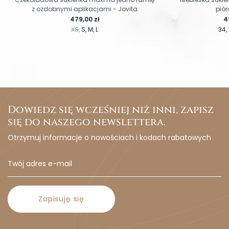
z ozdobnymi aplikacjami - Jovita
piór
Cena
C
479,00 zł
4
XS
S
M
L
34
Dowiedz się wcześniej niż inni, zapisz
się do naszego newslettera.
Otrzymuj informacje o nowościach i kodach rabatowych
Zapisuję się