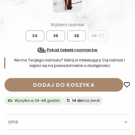
34
36
38
40
Pokaż tabelę rozmiarów
Nie ma Twojego rozmiaru? Kliknij w interesujący Cię rozmiar i
zapisz się na powiadomienie o dostępności
DODAJ DO KOSZYKA
favorite_border
Wysyłka w 24-48 godzin
14 dni
na zwrot
OPIS