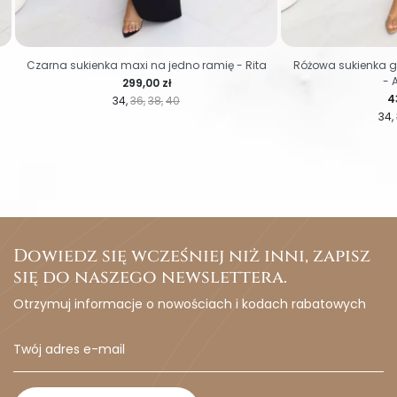
Czarna sukienka maxi na jedno ramię - Rita
Różowa sukienka g
-
Cena
299,00 zł
C
4
34
36
38
40
34
Dowiedz się wcześniej niż inni, zapisz
się do naszego newslettera.
Otrzymuj informacje o nowościach i kodach rabatowych