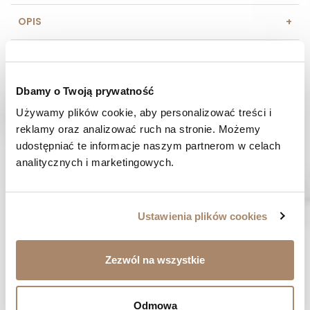
OPIS
SKŁAD I MATERIAŁ
Dbamy o Twoją prywatność
SPOSOBY PŁATNOŚCI
Używamy plików cookie, aby personalizować treści i 
OPINIE (0)
reklamy oraz analizować ruch na stronie. Możemy 
udostępniać te informacje naszym partnerom w celach 
analitycznych i marketingowych.
MASZ PYTANIE? Zadzwoń do nas :
Pracujemy od poniedziałku do piątku. Od godziny 9:00 do
godziny 15:00. +48 537 238 431
Ustawienia plików cookies
SZYBKA WYSYŁKA
Zamówienia wysyłamy w ciągu 1-2 dni
Zezwól na wszystkie
ZAKUPY BEZ RYZYKA
Masz prawo do 14 dni na zwrot towaru
Odmowa