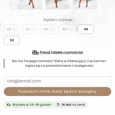
40
42
44
46
48
50
Pokaż tabelę rozmiarów
Nie ma Twojego rozmiaru? Kliknij w interesujący Cię rozmiar i
zapisz się na powiadomienie o dostępności
Powiadom mnie, kiedy będzie dostępny
Wysyłka w 24-48 godzin
14 dni
na zwrot