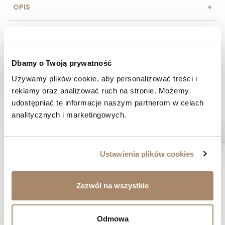
OPIS
SKŁAD I MATERIAŁ
SPOSOBY PŁATNOŚCI
Dbamy o Twoją prywatność
Używamy plików cookie, aby personalizować treści i 
OPINIE (0)
reklamy oraz analizować ruch na stronie. Możemy 
udostępniać te informacje naszym partnerom w celach 
MASZ PYTANIE? Zadzwoń do nas :
analitycznych i marketingowych.
Pracujemy od poniedziałku do piątku. Od godziny 9:00 do
godziny 15:00. +48 537 238 431
SZYBKA WYSYŁKA
Ustawienia plików cookies
Zamówienia wysyłamy w ciągu 1-2 dni
ZAKUPY BEZ RYZYKA
Zezwól na wszystkie
Masz prawo do 14 dni na zwrot towaru
Odmowa