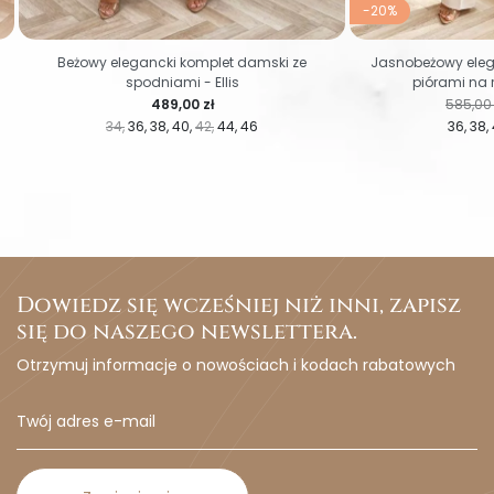
-20%
Beżowy elegancki komplet damski ze
Jasnobeżowy eleg
spodniami - Ellis
piórami na 
Cena
Cena r
489,00 zł
585,00 
34
36
38
40
42
44
46
36
38
Dowiedz się wcześniej niż inni, zapisz
się do naszego newslettera.
Otrzymuj informacje o nowościach i kodach rabatowych