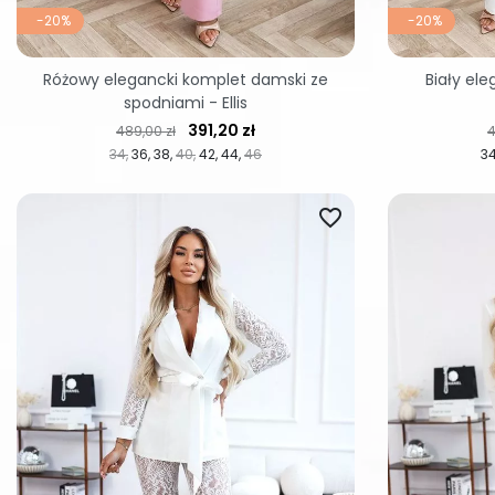
-20%
-20%
Różowy elegancki komplet damski ze
Biały el
spodniami - Ellis
Cena regularna
Cena
C
391,20 zł
489,00 zł
4
34
36
38
40
42
44
46
3
favorite_border