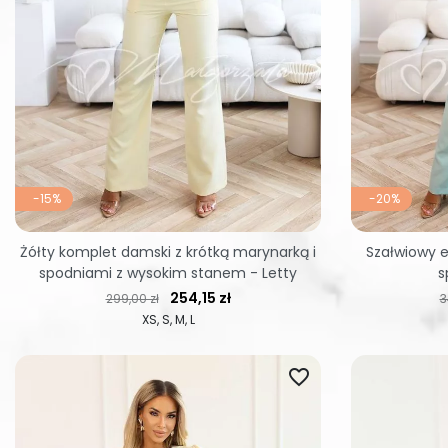
-15%
-20%
Żółty komplet damski z krótką marynarką i
Szałwiowy e
spodniami z wysokim stanem - Letty
s
Cena regularna
Cena
C
254,15 zł
299,00 zł
3
XS
S
M
L
favorite_border