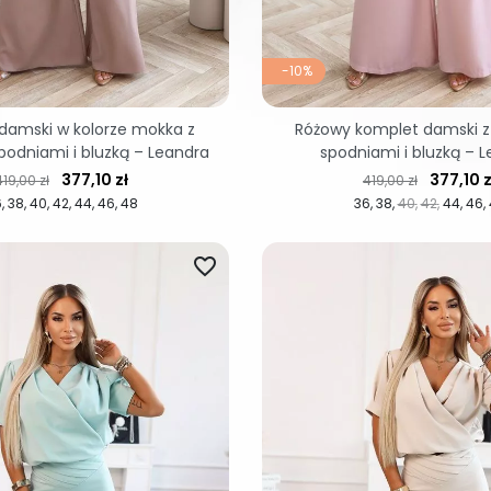
-10%
damski w kolorze mokka z
Różowy komplet damski z
podniami i bluzką – Leandra
spodniami i bluzką – 
Cena regularna
Cena
Cena regularna
Cena
377,10 zł
377,10 z
419,00 zł
419,00 zł
6
38
40
42
44
46
48
36
38
40
42
44
46
favorite_border