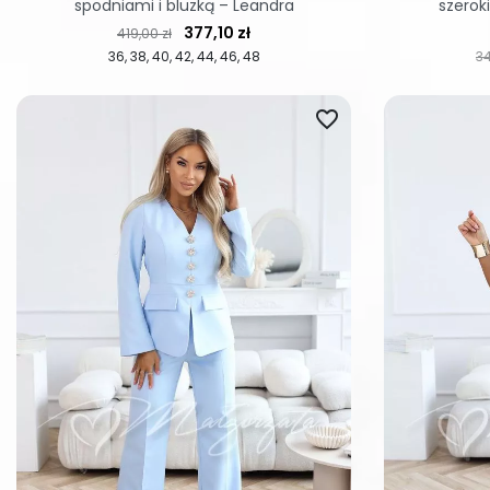
spodniami i bluzką – Leandra
szerok
Cena regularna
Cena
377,10 zł
419,00 zł
36
38
40
42
44
46
48
3
favorite_border