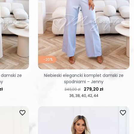
-20%
 damski ze
Niebieski elegancki komplet damski ze
ny
spodniami – Jenny
Cena regularna
Cena
zł
279,20 zł
349,00 zł
36
38
40
42
44
favorite_border
favorite_border