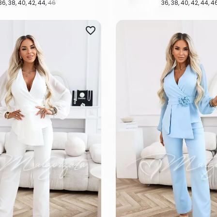
36
38
40
42
44
46
36
38
40
42
44
4
favorite_border