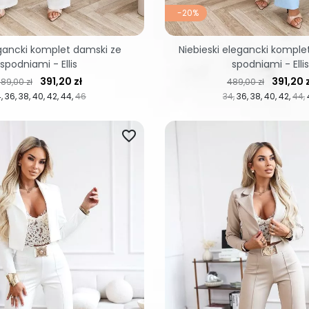
-20%
egancki komplet damski ze
Niebieski elegancki komple
spodniami - Ellis
spodniami - Ellis
ena regularna
Cena
Cena regularna
Cena
391,20 zł
391,20 
89,00 zł
489,00 zł
4
36
38
40
42
44
46
34
36
38
40
42
44
favorite_border