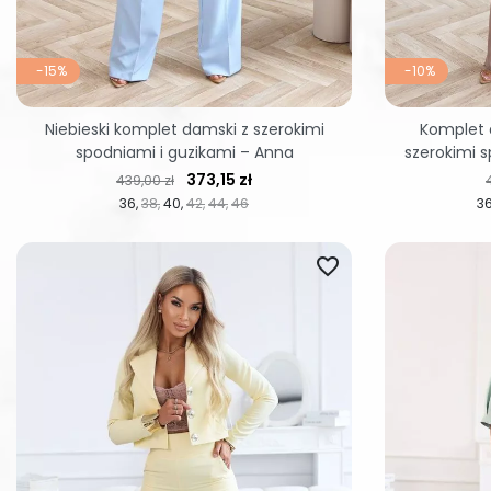
-15%
-10%
Niebieski komplet damski z szerokimi
Komplet 
spodniami i guzikami – Anna
szerokimi s
Cena regularna
Cena
373,15 zł
439,00 zł
36
38
40
42
44
46
3
favorite_border