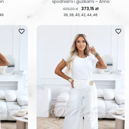
en
spodniami i guzikami – Anna
Cena regularna
Cena
373,15 zł
439,00 zł
46
36
38
40
42
44
46
favorite_border
favorite_border