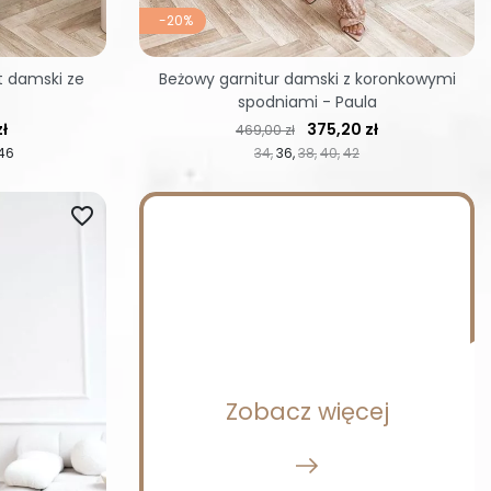
-20%
t damski ze
Beżowy garnitur damski z koronkowymi
spodniami - Paula
Cena regularna
Cena
zł
375,20 zł
469,00 zł
46
34
36
38
40
42
favorite_border
Zobacz więcej