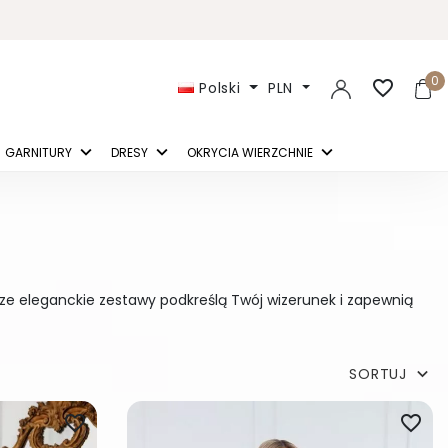
0
favorite_border
Polski
PLN
GARNITURY
DRESY
OKRYCIA WIERZCHNIE
sze eleganckie zestawy podkreślą Twój wizerunek i zapewnią
SORTUJ

favorite_border
favorite_border