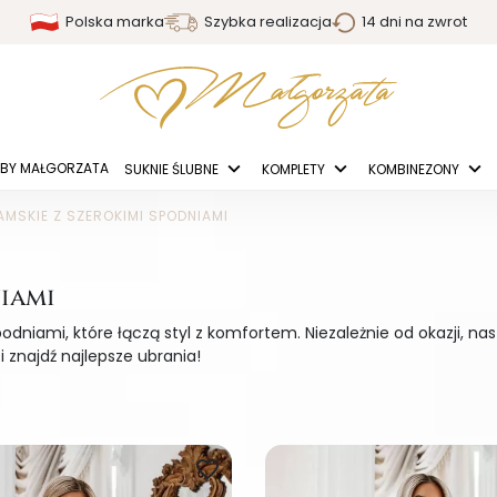
Polska marka
Szybka realizacja
14 dni na zwrot
BY MAŁGORZATA
SUKNIE ŚLUBNE
KOMPLETY
KOMBINEZONY
AMSKIE Z SZEROKIMI SPODNIAMI
iami
dniami, które łączą styl z komfortem. Niezależnie od okazji, na
 znajdź najlepsze ubrania!
favorite_border