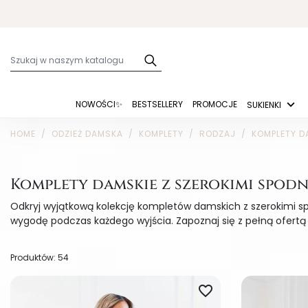
NOWOŚCI✨
BESTSELLERY
PROMOCJE
SUKIENKI
HOME
ODZIEŻ DAMSKA
KOMPLETY
RODZAJ
KOMPLETY D
Komplety damskie z szerokimi spodn
Odkryj wyjątkową kolekcję kompletów damskich z szerokimi spo
wygodę podczas każdego wyjścia. Zapoznaj się z pełną ofertą i
Produktów: 54
favorite_border