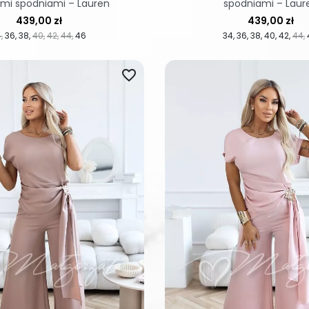
imi spodniami – Lauren
spodniami – Laur
Cena
Cena
439,00 zł
439,00 zł
4
36
38
40
42
44
46
34
36
38
40
42
44
favorite_border