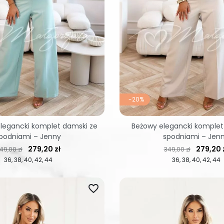
-20%
legancki komplet damski ze
Beżowy elegancki komplet
podniami – Jenny
spodniami – Jen
ena regularna
Cena
Cena regularna
Cena
279,20 zł
279,20 
49,00 zł
349,00 zł
36
38
40
42
44
36
38
40
42
44
favorite_border