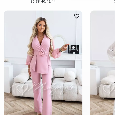
36
38
40
42
44
favorite_border