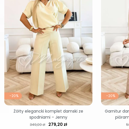
-20%
-20%
Żółty elegancki komplet damski ze
Garnitur da
spodniami – Jenny
pióram
Cena regularna
Cena
C
279,20 zł
349,00 zł
5