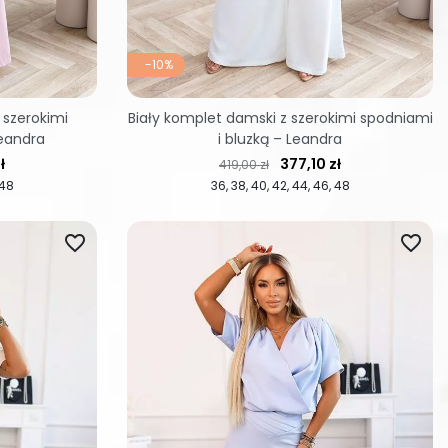
-10%
 szerokimi
Biały komplet damski z szerokimi spodniami
Leandra
i bluzką – Leandra
Cena regularna
Cena
ł
377,10 zł
419,00 zł
48
36
38
40
42
44
46
48
favorite_border
favorite_border