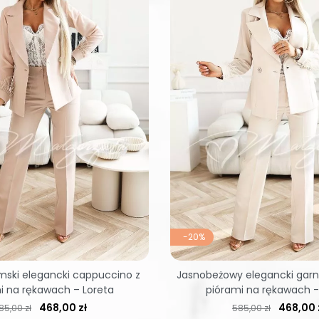
-20%
mski elegancki cappuccino z
Jasnobeżowy elegancki garni
i na rękawach – Loreta
piórami na rękawach -
ena regularna
Cena
Cena regularna
Cena
468,00 zł
468,00 
85,00 zł
585,00 zł