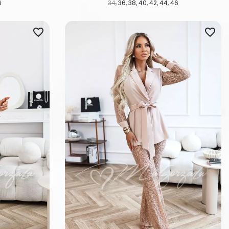
6
34
36
38
40
42
44
46
favorite_border
favorite_border