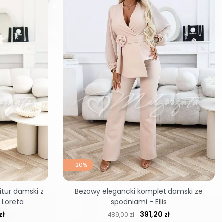
-20%
tur damski z
Beżowy elegancki komplet damski ze
 Loreta
spodniami - Ellis
Cena regularna
Cena
zł
391,20 zł
489,00 zł